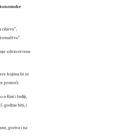
 ekonomske
ciljeva“,
iromaštvo“.
anje zdravstvene
ere kojima bi se
uge pomoći.
 Kini i Indiji,
 godine biti, i
ne, goriva i na