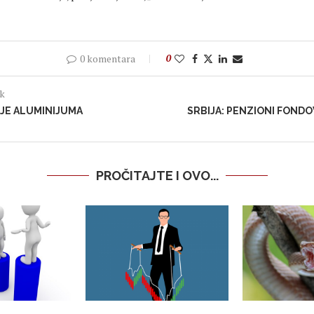
0 komentara
0
ak
JE ALUMINIJUMA
SRBIJA: PENZIONI FONDOV
PROČITAJTE I OVO...