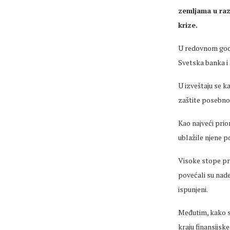
zemljama u raz
krize.
U redovnom godiš
Svetska banka i
U izveštaju se 
zaštite posebno 
Kao najveći prio
ublažile njene p
Visoke stope pri
povećali su nade 
ispunjeni.
Međutim, kako se
kraju finansijske