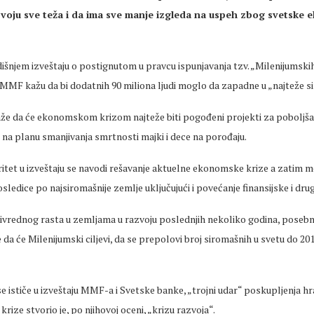
voju sve teža i da ima sve manje izgleda na uspeh zbog svetske
njem izveštaju o postignutom u pravcu ispunjavanja tzv. „Milenijumskih 
 MMF kažu da bi dodatnih 90 miliona ljudi moglo da zapadne u „najteže s
kaže da će ekonomskom krizom najteže biti pogođeni projekti za poboljš
na planu smanjivanja smrtnosti majki i dece na porođaju.
ritet u izveštaju se navodi rešavanje aktuelne ekonomske krize a zatim m
osledice po najsiromašnije zemlje uključujući i povećanje finansijske i dr
vrednog rasta u zemljama u razvoju poslednjih nekoliko godina, posebno u
da će Milenijumski ciljevi, da se prepolovi broj siromašnih u svetu do 2015.
 ističe u izveštaju MMF-a i Svetske banke, „trojni udar“ poskupljenja hra
 krize stvorio je, po njihovoj oceni, „krizu razvoja“.