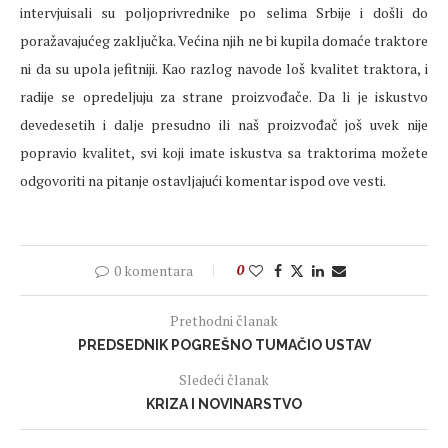
intervjuisali su poljoprivrednike po selima Srbije i došli do
poražavajućeg zaključka. Većina njih ne bi kupila domaće traktore
ni da su upola jefitniji. Kao razlog navode loš kvalitet traktora, i
radije se opredeljuju za strane proizvođače. Da li je iskustvo
devedesetih i dalje presudno ili naš proizvođač još uvek nije
popravio kvalitet, svi koji imate iskustva sa traktorima možete
odgovoriti na pitanje ostavljajući komentar ispod ove vesti.
0 komentara
0
Prethodni članak
PREDSEDNIK POGREŠNO TUMAČIO USTAV
Sledeći članak
KRIZA I NOVINARSTVO