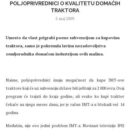
POLJOPRIVREDNICI O KVALITETU DOMAĆIH
TRAKTORA
5. мај 2009.
Umesto da vlast prigrabi poene subvencijom za kupovinu
traktora, samo je pokrenula lavinu nezadovoljstva
zemljoradnika domaćom industrijom ovih mašina.
Naime, poljoprivrednici imaju mogućnost da kupe IMT-ove
traktore koji će uz subvenciju države biti jefitniji za 2 000 evra. Ovaj
program će trajati do kraja godine, ali svako ko kupi traktor
čekaće na njega mesec dana, jer je račun IMT-a u blokadi već 14
godina.
Međutim, nije ovo jedini problem IMT-a. Novinari televizije B92