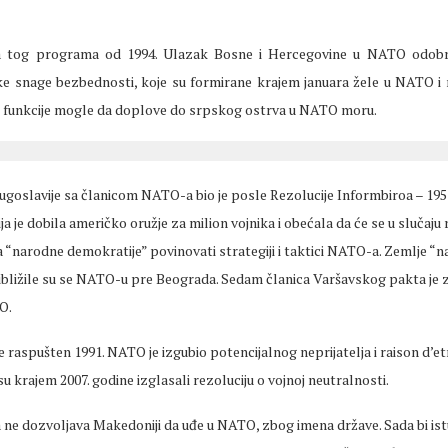
ica tog programa od 1994. Ulazak Bosne i Hercegovine u NATO odobr
e snage bezbednosti, koje su formirane krajem januara žele u NATO i
toj funkcije mogle da doplove do srpskog ostrva u NATO moru.
ugoslavije sa članicom NATO-a bio je posle Rezolucije Informbiroa – 195
ja je dobila američko oružje za milion vojnika i obećala da će se u slučaju 
 “narodne demokratije” povinovati strategiji i taktici NATO-a. Zemlje “
ibližile su se NATO-u pre Beograda. Sedam članica Varšavskog pakta je 
O.
e raspušten 1991. NATO je izgubio potencijalnog neprijatelja i raison d’etre
su krajem 2007. godine izglasali rezoluciju o vojnoj neutralnosti.
ne dozvoljava Makedoniji da uđe u NATO, zbog imena države. Sada bi is