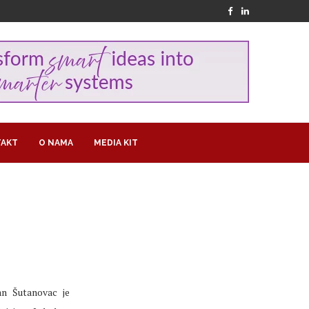
AKT
O NAMA
MEDIA KIT
an Šutanovac je