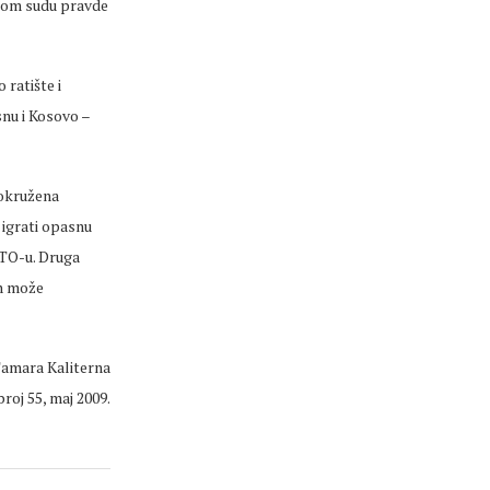
nom sudu pravde
ratište i
snu i Kosovo –
 okružena
i igrati opasnu
ATO-u. Druga
on može
amara Kaliterna
broj 55, maj 2009.