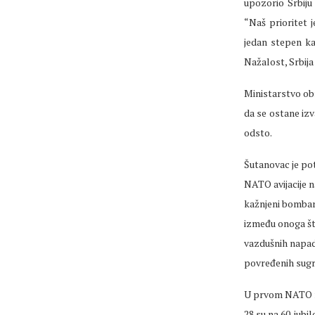
upozorio Srbiju
“Naš prioritet 
jedan stepen kad
Nažalost, Srbija
Ministarstvo obr
da se ostane izv
odsto.
Šutanovac je pot
NATO avijacije n
kažnjeni bombar
između onoga št
vazdušnih napad
povređenih sugr
U prvom NATO rat
28 su na 60. jub