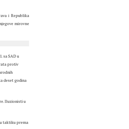
ava i Republika
 njegove mirovne
1. sa SAD u
rata protiv
narodnih
za deset godina
. Iluzionisti u
tu taktiku prema