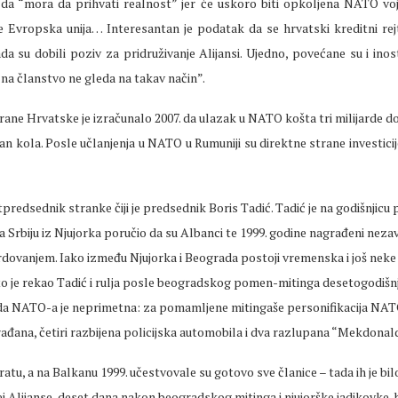
 da “mora da prihvati realnost” jer će uskoro biti opkoljena NATO voj
je Evropska unija… Interesantan je podatak da se hrvatski kreditni re
a su dobili poziv za pridruživanje Alijansi. Ujedno, povećane su i inost
 na članstvo ne gleda na takav način”.
ane Hrvatske je izračunalo 2007. da ulazak u NATO košta tri milijarde 
an kola. Posle učlanjenja u NATO u Rumuniji su direktne strane investici
predsednik stranke čiji je predsednik Boris Tadić. Tadić je na godišnjic
a Srbiju iz Njujorka poručio da su Albanci te 1999. godine nagrađeni nezav
dovanjem. Iako između Njujorka i Beograda postoji vremenska i još neke 
o je rekao Tadić i rulja posle beogradskog pomen-mitinga desetogodišnj
a NATO-a je neprimetna: za pomamljene mitingaše personifikacija NA
ađana, četiri razbijena policijska automobila i dva razlupana “Mekdonal
u, a na Balkanu 1999. učestvovale su gotovo sve članice – tada ih je bilo 
ilej Alijanse, deset dana nakon beogradskog mitinga i njujorške jadikovke, 