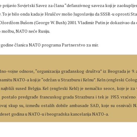
e prijavio Sovjetski Savez za člana “defanzivnog saveza koji je zaokupl
To je bilo onda kada je Hruščov molio Jugoslaviju da SSSR-u oprosti Sta
Džordžom Bušom (George W. Bush) 2001. Vladimir Putin je dokazivao da o
 molbu, NATO neće Rusiju.
06. godine članica NATO programa Partnerstvo za mir.
ilno-vojne odnose, “organizacija građanskog društva” iz Beograda je 9. 
 samitu NATO-a koji je “održan u Strazburu i Kelnu”. Keln (engleski Colo
 najbliži sused Belgija. Kel (engleski Kehl) je nemačko seoce, koje je z
 postalo predgrađe francuskog grada Strazbura i tek je 1953. vraćen
ovaj skup su, između ostalih dobile ambasade SAD, koje su osnivači 
e deset godina u NATO-u i beogradska kancelarija NATO-a.