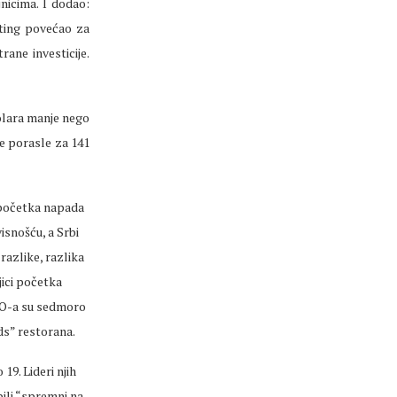
nicima. I dodao:
jting povećao za
rane investicije.
dolara manje nego
je porasle za 141
u početka napada
isnošću, a Srbi
razlike, razlika
ici početka
TO-a su sedmoro
ds” restorana.
19. Lideri njih
bili “spremni na