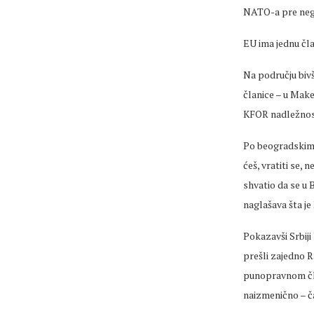
NATO-a pre nego
EU ima jednu čla
Na području biv
članice – u Make
KFOR nadležnos
Po beogradskim 
ćeš, vratiti se, 
shvatio da se u 
naglašava šta j
Pokazavši Srbiji
prešli zajedno R
punopravnom čl
naizmenično – č