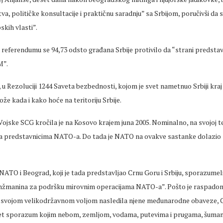
va, političke konsultacije i praktičnu saradnju” sa Srbijom, poručivši da s
pskih vlasti”.
a referendumu se 94,73 odsto građana Srbije protivilo da “strani predstav
M”.
 u Rezoluciji 1244 Saveta bezbednosti, kojom je svet nametnuo Srbiji kraj
e kada i kako hoće na teritoriju Srbije.
Vojske SCG kročila je na Kosovo krajem juna 2005. Nominalno, na svojoj ter
sa predstavnicima NATO-a. Do tada je NATO na ovakve sastanke dolazio
 NATO i Beograd, koji je tada predstavljao Crnu Goru i Srbiju, sporazumeli
anžmanina za podršku mirovnim operacijama NATO-a”. Pošto je raspado
a, svojom velikodržavnom voljom nasledila njene međunarodne obaveze, Cr
et sporazum kojim nebom, zemljom, vodama, putevima i prugama, šuma