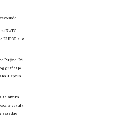
pravosuđe.
ne ni NATO
tio EUFOR-u, a
Pitijine: Ići
og grafita je
na 4. aprila
e Atlantika
odine vratila
e zasedao