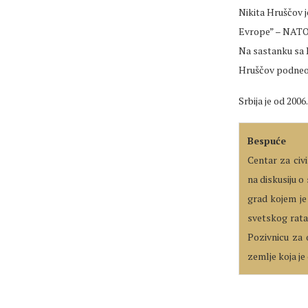
Nikita Hruščov j
Evrope” – NATO. 
Na sastanku sa 
Hruščov podneo
Srbija je od 20
Bespuće
Centar za civ
na diskusiju o
grad kojem je
svetskog rata
Pozivnicu za 
zemlje koja j