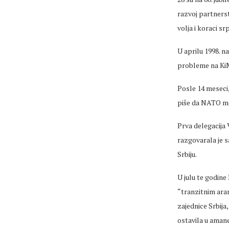
razvoj partnerst
volja i koraci sr
U aprilu 1998. n
probleme na Ki
Posle 14 meseci,
piše da NATO mož
Prva delegacija 
razgovarala je 
Srbiju.
U julu te godine
“tranzitnim ar
zajednice Srbij
ostavila u aman