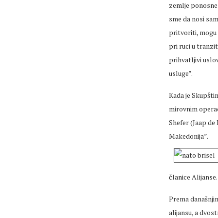
zemlje ponosne,
sme da nosi samo
pritvoriti, mogu
pri ruci u tranzi
prihvatljivi usl
usluge”.
Kada je Skupšti
mirovnim operac
Shefer (Jaap de 
Makedonija”.
članice Alijanse.
Prema današnjim
alijansu, a dvos