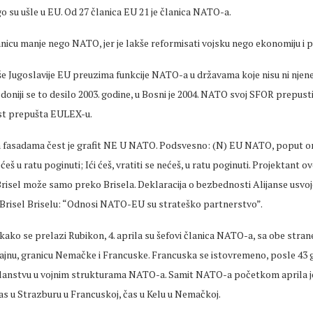
 su ušle u EU. Od 27 članica EU 21 je članica NATO-a.
nicu manje nego NATO, jer je lakše reformisati vojsku nego ekonomiju i 
še Jugoslavije EU preuzima funkcije NATO-a u državama koje nisu ni nje
doniji se to desilo 2003. godine, u Bosni je 2004. NATO svoj SFOR prepus
t prepušta EULEX-u.
fasadama čest je grafit NE U NATO. Podsvesno: (N) EU NATO, poput one 
nećeš u ratu poginuti; Ići ćeš, vratiti se nećeš, u ratu poginuti. Projektant ov
Brisel može samo preko Brisela. Deklaracija o bezbednosti Alijanse usvoje
e Brisel Briselu: “Odnosi NATO-EU su strateško partnerstvo”.
 kako se prelazi Rubikon, 4. aprila su šefovi članica NATO-a, sa obe stran
ajnu, granicu Nemačke i Francuske. Francuska se istovremeno, posle 43 g
anstvu u vojnim strukturama NATO-a. Samit NATO-a početkom aprila j
as u Strazburu u Francuskoj, čas u Kelu u Nemačkoj.