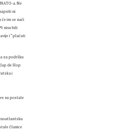
e NATO-a. Ne
apsiti ni
 će im se naći
. nisu bili
vije i “plaćati
na za podršku
 Jap de Hop
atska i
ave su postale
rnoatlantsku
stale članice