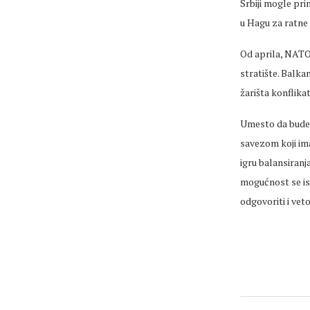
Srbiji mogle pr
u Hagu za ratne 
Od aprila, NATO 
stratište. Balka
žarišta konflika
Umesto da bude 
savezom koji ima 
igru balansiranj
mogućnost se isk
odgovoriti i vet