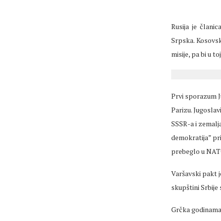
Rusija je član
Srpska. Kosovsk
misije, pa bi u 
Prvi sporazum J
Parizu. Jugoslavi
SSSR-a i zemalja
demokratija” pr
prebeglo u NAT
Varšavski pakt j
skupštini Srbije 
Grčka godinama 