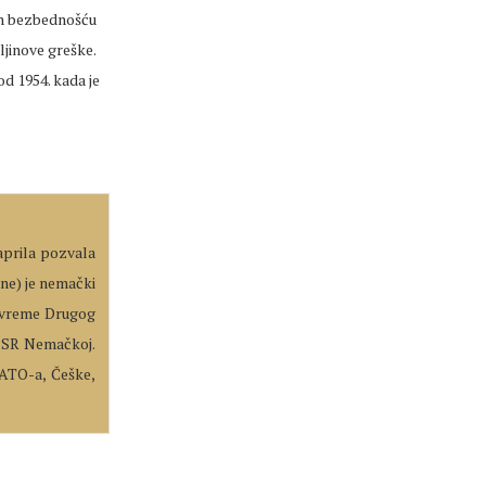
jen bezbednošću
ljinove greške.
d 1954. kada je
aprila pozvala
gne) je nemački
a vreme Drugog
o SR Nemačkoj.
NATO-a, Češke,