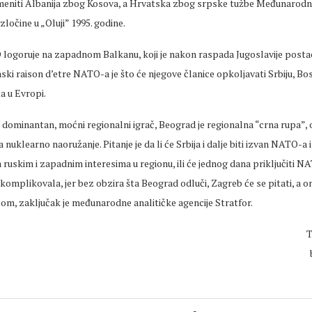
imeniti Albanija zbog Kosova, a Hrvatska zbog srpske tužbe Međunarod
zločine u „Oluji” 1995. godine.
logoruje na zapadnom Balkanu, koji je nakon raspada Jugoslavije postao 
nski raison d’etre NATO-a je što će njegove članice opkoljavati Srbiju, Bo
ta u Evropi.
dominantan, moćni regionalni igrač, Beograd je regionalna “crna rupa”,
nuklearno naoružanje. Pitanje je da li će Srbija i dalje biti izvan NATO-a 
a ruskim i zapadnim interesima u regionu, ili će jednog dana priključiti N
omplikovala, jer bez obzira šta Beograd odluči, Zagreb će se pitati, a 
oom, zaključak je međunarodne analitičke agencije Stratfor.
T