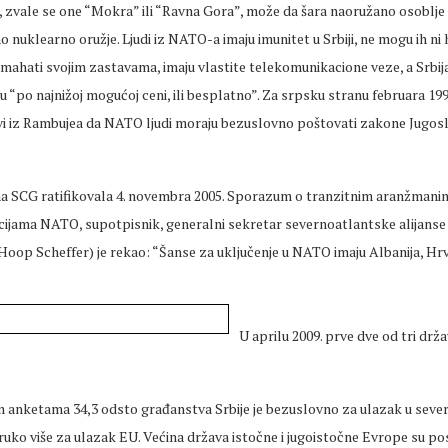
 zvale se one “Mokra” ili “Ravna Gora”, može da šara naoružano osoblj
 nuklearno oružje. Ljudi iz NATO-a imaju imunitet u Srbiji, ne mogu ih ni h
 mahati svojim zastavama, imaju vlastite telekomunikacione veze, a Srbija
tu “po najnižoj mogućoj ceni, ili besplatno”. Za srpsku stranu februara 1999
ovi iz Rambujea da NATO ljudi moraju bezuslovno poštovati zakone Jugosla
na SCG ratifikovala 4. novembra 2005. Sporazum o tranzitnim aranžmani
ijama NATO, supotpisnik, generalni sekretar severnoatlantske alijanse
Hoop Scheffer) je rekao: “Šanse za uključenje u NATO imaju Albanija, Hrv
U aprilu 2009. prve dve od tri drž
 anketama 34,3 odsto građanstva Srbije je bezuslovno za ulazak u seve
truko više za ulazak EU. Većina država istočne i jugoistočne Evrope su po