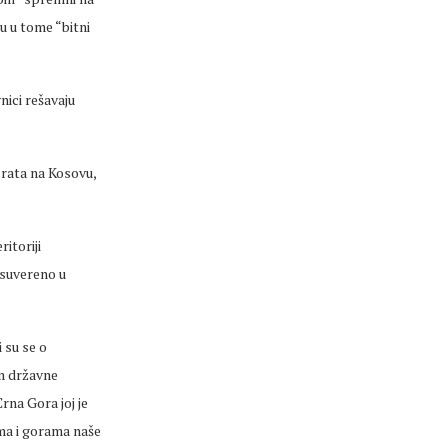
u u tome “bitni
nici rešavaju
 rata na Kosovu,
itoriji
 suvereno u
 su se o
m državne
na Gora joj je
ma i gorama naše