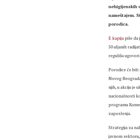
nehigijenskih 
nameštajem. St
porodica.
E kapija
piše da 
50 uljanih radij
regulišu ugovori
Porodice će bit
Novog Beograda, 
njih, u akciju je 
nacionalnosti koj
programu Komesa
zaposlenja.
Strategija za n
javnom sektoru,