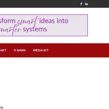
AKT
O NAMA
MEDIA KIT
 iz