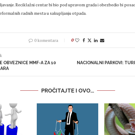
javanje. Reciklažni centar bi bio pod upravom grada i obezbedio bi posao z
neformalnih radnih mesta u sakupljanju otpada.
0 komentara
0
ak
E OBVEZNICE MMF-A ZA 10
NACIONALNI PARKOVI: TURI
LARA
PROČITAJTE I OVO...