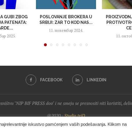
JA GUBI ZBOG
POSLOVANJE BROKERA U
PROIZVODNJ
A PATENATA:
SRBIJI: ZAR TO KOD NAS...
PROTIVOTRO
ARDE...
CE
11. новембар 2024.
бар 2025.
11. окто
FACEBOOK
LINKEDIN
lasništvu "NIP BIF PRESS doo" i ne smeju se presnositi niti koristiti, del
@2020 -
Studio triD
i najrelevantnije iskustvo pamćenjem vaših podešavanja. Klikom na
VRH