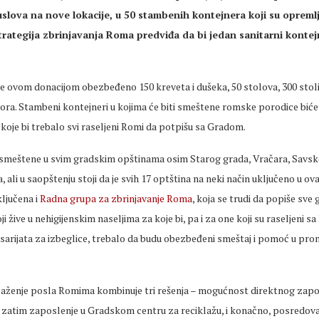
uslova na nove lokacije, u 50 stambenih kontejnera koji su opreml
rategija zbrinjavanja Roma predviđa da bi jedan sanitarni kontejn
je ovom donacijom obezbeđeno 150 kreveta i dušeka, 50 stolova, 300 stoli
atora. Stambeni kontejneri u kojima će biti smeštene romske porodice biće 
 koje bi trebalo svi raseljeni Romi da potpišu sa Gradom.
i smeštene u svim gradskim opštinama osim Starog grada, Vračara, Savsk
ali u saopštenju stoji da je svih 17 optština na neki način uključeno u ov
uključena i
Radna grupa za zbrinjavanje Roma
, koja se trudi da popiše sv
i žive u nehigijenskim naseljima za koje bi, pa i za one koji su raseljeni sa
rijata za izbeglice, trebalo da budu obezbeđeni smeštaj i pomoć u pro
alaženje posla Romima kombinuje tri rešenja – mogućnost direktnog zapo
 zatim zaposlenje u Gradskom centru za reciklažu, i konačno, posredov