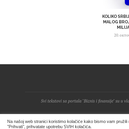
KOLIKO SRBI
MALOG BROJ
MILIJ
20. окто
Svi tekstovi sa portala "Biznis i finansije" su u v
Na našoj web stranici koristimo kolačiće kako bismo vam pružil
"Prihvati", prihvatate upotrebu SVIH kolačića.