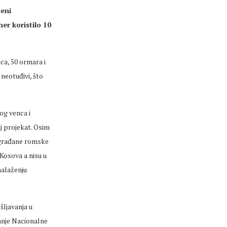
jeni
er koristilo 10
ca, 50 ormara i
neotuđivi, što
og venca i
aj projekat. Osim
e građane romske
 Kosova a nisu u
nalaženju
šljavanja u
anje Nacionalne