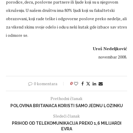
porodice, decu, poslovne partnere ili ljude koji su u njegovom
okruženju. U našem društvu ima 80% ljudi koji su fakultetski
obrazovani, koji rade teške i odgovorne poslove preko nedelje, ali
za vikend skinu svoje odelo i odu u neki kutak gde izbace sav stres
i odmore se.
Uroš Nedeljković
novembar 2008.
0 komentara
0
Prethodni članak
POLOVINA BRITANACA KORISTI SAMO JEDNU LOZINKU
Sledeći članak
PRIHOD OD TELEKOMUNIKACIJA PREKO 1,6 MILIJARDI
EVRA