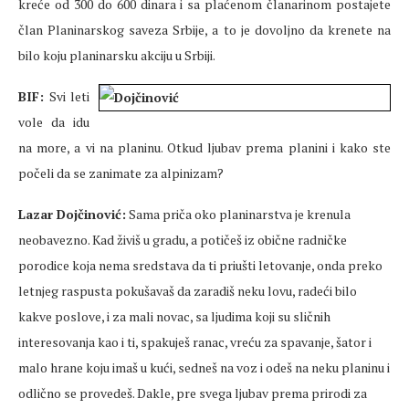
kreće od 300 do 600 dinara i sa plaćenom članarinom postajete
član Planinarskog saveza Srbije, a to je dovoljno da krenete na
bilo koju planinarsku akciju u Srbiji.
BIF:
Svi leti
vole da idu
na more, a vi na planinu. Otkud ljubav prema planini i kako ste
počeli da se zanimate za alpinizam?
Lazar Dojčinović:
Sama priča oko planinarstva je krenula
neobavezno. Kad živiš u gradu, a potičeš iz obične radničke
porodice koja nema sredstava da ti priušti letovanje, onda preko
letnjeg raspusta pokušavaš da zaradiš neku lovu, radeći bilo
kakve poslove, i za mali novac, sa ljudima koji su sličnih
interesovanja kao i ti, spakuješ ranac, vreću za spavanje, šator i
malo hrane koju imaš u kući, sedneš na voz i odeš na neku planinu i
odlično se provedeš. Dakle, pre svega ljubav prema prirodi za