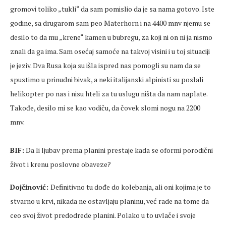
gromovi toliko „tukli“ da sam pomislio da je sa nama gotovo. Iste
godine, sa drugarom sam peo Materhorn i na 4400 mnv njemu se
desilo to da mu „krene“ kamen u bubregu, za koji ni on ni ja nismo
znali da ga ima. Sam osećaj samoće na takvoj visini i u toj situaciji
je jeziv. Dva Rusa koja su išla ispred nas pomogli su nam da se
spustimo u prinudni bivak, a neki italijanski alpinisti su poslali
helikopter po nas i nisu hteli za tu uslugu ništa da nam naplate.
Takođe, desilo mi se kao vodiču, da čovek slomi nogu na 2200
mnv.
BIF:
Da li ljubav prema planini prestaje kada se oformi porodični
život i krenu poslovne obaveze?
Dojčinović:
Definitivno tu dođe do kolebanja, ali oni kojima je to
stvarno u krvi, nikada ne ostavljaju planinu, već rade na tome da
ceo svoj život predodrede planini. Polako u to uvlače i svoje