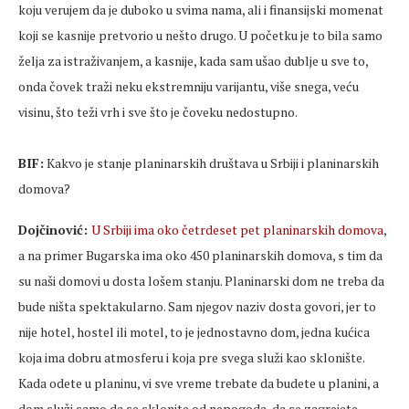
koju verujem da je duboko u svima nama, ali i finansijski momenat
koji se kasnije pretvorio u nešto drugo. U početku je to bila samo
želja za istraživanjem, a kasnije, kada sam ušao dublje u sve to,
onda čovek traži neku ekstremniju varijantu, više snega, veću
visinu, što teži vrh i sve što je čoveku nedostupno.
BIF:
Kakvo je stanje planinarskih društava u Srbiji i planinarskih
domova?
Dojčinović:
U Srbiji ima oko četrdeset pet planinarskih domova
,
a na primer Bugarska ima oko 450 planinarskih domova, s tim da
su naši domovi u dosta lošem stanju. Planinarski dom ne treba da
bude ništa spektakularno. Sam njegov naziv dosta govori, jer to
nije hotel, hostel ili motel, to je jednostavno dom, jedna kućica
koja ima dobru atmosferu i koja pre svega služi kao sklonište.
Kada odete u planinu, vi sve vreme trebate da budete u planini, a
dom služi samo da se sklonite od nepogoda, da se zagrejete,