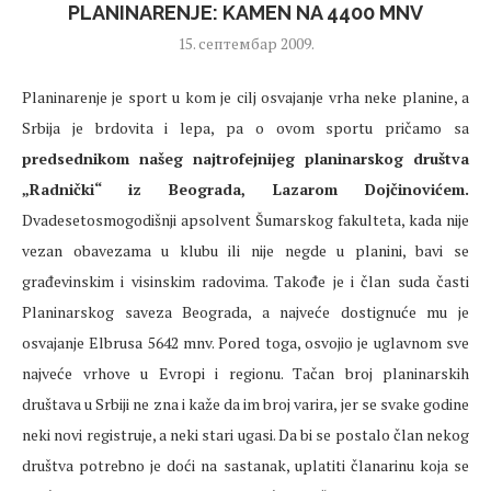
PLANINARENJE: KAMEN NA 4400 MNV
15. септембар 2009.
Planinarenje je sport u kom je cilj osvajanje vrha neke planine, a
Srbija je brdovita i lepa, pa o ovom sportu pričamo sa
predsednikom našeg najtrofejnijeg planinarskog društva
„Radnički“ iz Beograda, Lazarom Dojčinovićem.
Dvadesetosmogodišnji apsolvent Šumarskog fakulteta, kada nije
vezan obavezama u klubu ili nije negde u planini, bavi se
građevinskim i visinskim radovima. Takođe je i član suda časti
Planinarskog saveza Beograda, a najveće dostignuće mu je
osvajanje Elbrusa 5642 mnv. Pored toga, osvojio je uglavnom sve
najveće vrhove u Evropi i regionu. Tačan broj planinarskih
društava u Srbiji ne zna i kaže da im broj varira, jer se svake godine
neki novi registruje, a neki stari ugasi. Da bi se postalo član nekog
društva potrebno je doći na sastanak, uplatiti članarinu koja se