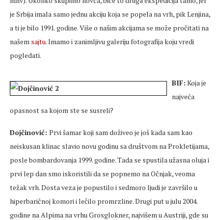
mnv). Ukoliko skupimo novca, biće to druga ekspedicija tamo, jer
je Srbija imala samo jednu akciju koja se popela na vrh, pik Lenjina,
a ti je bilo 1991. godine. Više o našim akcijama se može pročitati na
našem
sajtu
. Imamo i zanimljivu galeriju fotografija koju vredi
pogledati.
BIF:
Koja je
najveća
opasnost sa kojom ste se susreli?
Dojčinović:
Prvi šamar koji sam doživeo je još kada sam kao
neiskusan klinac slavio novu godinu sa društvom na Prokletijama,
posle bombardovanja 1999. godine. Tada se spustila užasna oluja i
prvi lep dan smo iskoristili da se popnemo na Očnjak, veoma
težak vrh. Dosta veza je popustilo i sedmoro ljudi je završilo u
hiperbaričnoj komori i lečilo promrzline. Drugi put u julu 2004.
godine na Alpima na vrhu Grosglokner, najvišem u Austriji, gde su