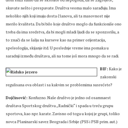
skuvate nešto i prespavate. Društva veoma malo sarađuju. Ima
nekoliko njih koji imaju dosta članova, ali ta masovnost nije
merilo kvaliteta. Da bi bilo koje društvo moglo da funkcioniše ono
treba da ima sredstva, da bi mogli mladi ljudi da se sponzorišu, a
to znači da se šalju na kurseve kao na primer orijentacija,
speleologija, skijanje itd. U poslednje vreme ima pomaka u
saradnji između društava, ali na tome još mora mnogo da se radi.
BIF:
Kako je
zakonski
regulisana ova oblast i sa kakvim se problemima susrećete?
Dojčinović:
Konfuzno. Naše društvo je jedno od osamnaest
društava Sportskog društva „Radnički“ i spada u treću grupu
sportova, kao npr. karate. Zavisno od toga u kojoj je grupi, toliko
novca Planinarski savez Beograda i Srbije (PSS i PSB prim. aut.)