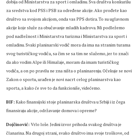
dobija od Ministarstva za sport i omladinu. Sva društva konkurišu
za sredstva kod PSS i PSB za određene akcije. Ako prođete kao
društvo sa svojom akcijom, onda vas PPS dotira. To su uglavnom
akcije koje služe za obučavanje mladih kadrova. Mi podležemo
pod nadležnost i Ministarstva turizma i Ministarstva za sport i
omladinu. Svaki planinarski vodič mora da ima na stranim turama
svog turističkog vodiča, sa čim se sa tim ne slažemo, jer to znači
da ako vodim Alpe ili Himalaje, moram da imam turističkog
vodiča, a on po pravilu ne zna ništa o planinarenju. Očekuje se novi
Zakon o sportu, urađen je novi nacrt celog planinarstva kao
sporta, a kako će sve to da funkcioniše, videćemo.
BIF:
Kako finansijski stoje planinarska društva u Srbiji i iz čega
finansiraju akcije, održavanje domova i opreme?
Dojčinović:
Vrlo loše. Jedini izvor prihoda svakog društva je
članarina. Na drugoj strani, svako društvo ima svoje troškove, od