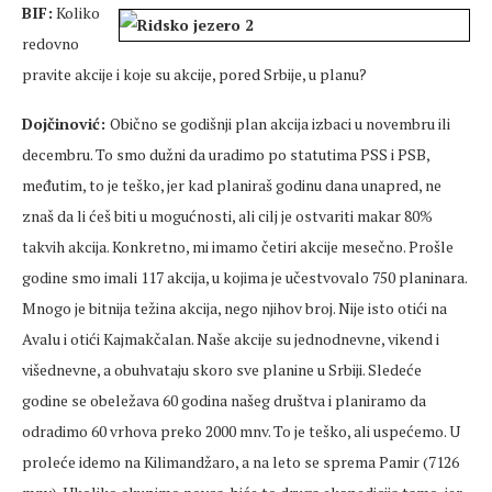
BIF:
Koliko
redovno
pravite akcije i koje su akcije, pored Srbije, u planu?
Dojčinović:
Obično se godišnji plan akcija izbaci u novembru ili
decembru. To smo dužni da uradimo po statutima PSS i PSB,
međutim, to je teško, jer kad planiraš godinu dana unapred, ne
znaš da li ćeš biti u mogućnosti, ali cilj je ostvariti makar 80%
takvih akcija. Konkretno, mi imamo četiri akcije mesečno. Prošle
godine smo imali 117 akcija, u kojima je učestvovalo 750 planinara.
Mnogo je bitnija težina akcija, nego njihov broj. Nije isto otići na
Avalu i otići Kajmakčalan. Naše akcije su jednodnevne, vikend i
višednevne, a obuhvataju skoro sve planine u Srbiji. Sledeće
godine se obeležava 60 godina našeg društva i planiramo da
odradimo 60 vrhova preko 2000 mnv. To je teško, ali uspećemo. U
proleće idemo na Kilimandžaro, a na leto se sprema Pamir (7126