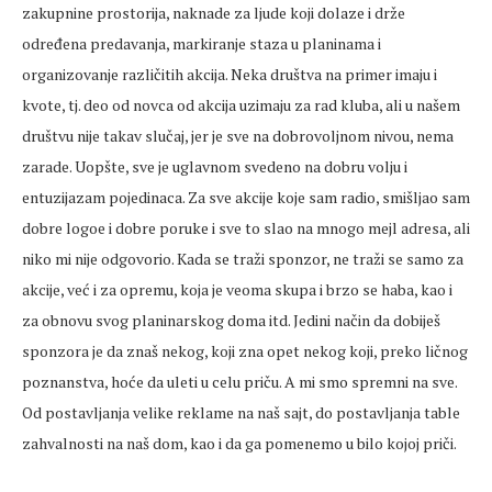
zakupnine prostorija, naknade za ljude koji dolaze i drže
određena predavanja, markiranje staza u planinama i
organizovanje različitih akcija. Neka društva na primer imaju i
kvote, tj. deo od novca od akcija uzimaju za rad kluba, ali u našem
društvu nije takav slučaj, jer je sve na dobrovoljnom nivou, nema
zarade. Uopšte, sve je uglavnom svedeno na dobru volju i
entuzijazam pojedinaca. Za sve akcije koje sam radio, smišljao sam
dobre logoe i dobre poruke i sve to slao na mnogo mejl adresa, ali
niko mi nije odgovorio. Kada se traži sponzor, ne traži se samo za
akcije, već i za opremu, koja je veoma skupa i brzo se haba, kao i
za obnovu svog planinarskog doma itd. Jedini način da dobiješ
sponzora je da znaš nekog, koji zna opet nekog koji, preko ličnog
poznanstva, hoće da uleti u celu priču. A mi smo spremni na sve.
Od postavljanja velike reklame na naš sajt, do postavljanja table
zahvalnosti na naš dom, kao i da ga pomenemo u bilo kojoj priči.