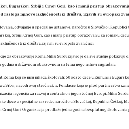
koj, Bugarskoj, Srbiji i Crnoj Gori, kao i manji pristup obrazovan
d razloga njihove isključenosti iz društva, izjavili su evropski zvan
vanja, odvajanje u specijalne ustanove, naročito u Slovačkoj, Republici 
skoj, Srbiji i Crnoj Gori, kao i manji pristup obrazovanju za romsku decu 
sključenosti iz društva, izjavili su evropski zvaničnici.
cije za obrazovanje Roma Mihai Surdu izjavio je da sve studije pokazuju
 godina u državnom obrazovnom sistemu nego njihovi sugrađani.
t Roma koji se nisu nikada školovali: 50 odsto dece u Rumuniji i Bugarskoj
u Srbiji, navodi ovaj stručnjak iz Fondacije koja je plod partnerstva izm
izacija i agencija za razvoj u centralnoj i jugoistočnoj Evropi. Mihai Surd
e djece u specijalne razrede, naročito u Slovačkoj, Republici Češkoj, M
i i Crnoj Gori. Organizacija predlaže jednu godinu besplatnog školovanja 