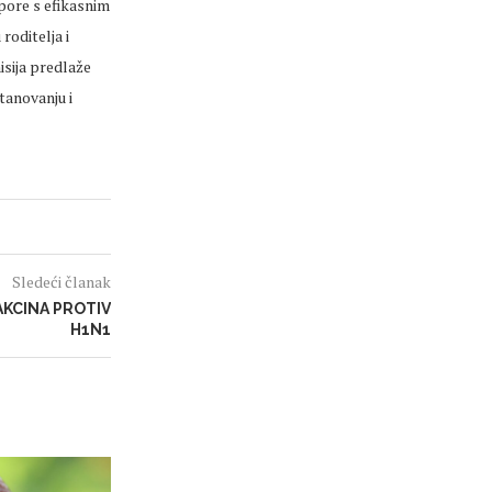
pore s efikasnim
roditelja i
isija predlaže
tanovanju i
Sledeći članak
KCINA PROTIV
H1N1