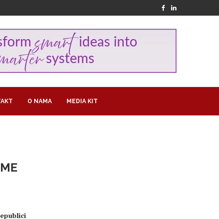
AKT
O NAMA
MEDIA KIT
OME
epublici