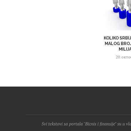
KOLIKO SRBI
MALOG BROJ
MILIJ
20. окто
Svi tekstovi sa portala "Biznis i finansije" su u v