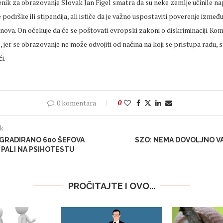
nik za obrazovanje Slovak Jan Figel smatra da su neke zemlje učinile na
odrške ili stipendija, ali ističe da je važno uspostaviti poverenje između 
ova. On očekuje da će se poštovati evropski zakoni o diskriminaciji. Kom
, jer se obrazovanje ne može odvojiti od načina na koji se pristupa radu, s
i.
0 komentara
0
ak
EGRADIRANO 600 ŠEFOVA
SZO: NEMA DOVOLJNO VA
 PALI NA PSIHOTESTU
PROČITAJTE I OVO...