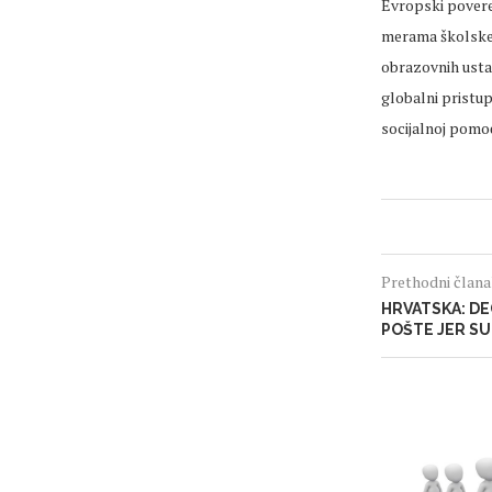
Evropski povere
merama školske p
obrazovnih ustan
globalni pristup
socijalnoj pomoć
Prethodni član
HRVATSKA: D
POŠTE JER SU