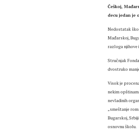
Češkoj, Mađars
decu jedan je o
Nedostatak školo
Mađarskoj, Bugar
razloga njihove i
Stručnjak Fonda
dvostruko manje
Visok je procena
nekim opštinama 
nevladinih organ
„smeštanje romsk
Bugarskoj, Srbij
osnovnu školu.