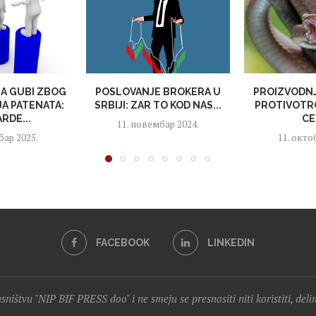
JA GUBI ZBOG
POSLOVANJE BROKERA U
PROIZVODNJ
A PATENATA:
SRBIJI: ZAR TO KOD NAS...
PROTIVOTRO
ARDE...
CE
11. новембар 2024.
бар 2025.
11. окто
FACEBOOK
LINKEDIN
lasništvu "NIP BIF PRESS doo" i ne smeju se presnositi niti koristiti, del