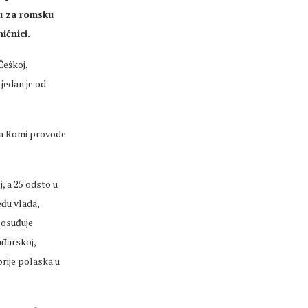
ju za romsku
ičnici.
Češkoj,
jedan je od
 da Romi provode
, a 25 odsto u
eđu vlada,
u osuđuje
ađarskoj,
prije polaska u