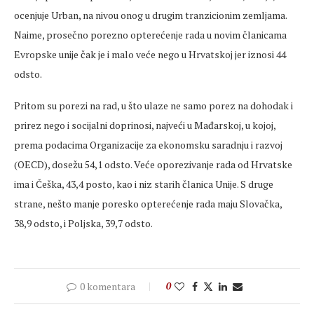
ocenjuje Urban, na nivou onog u drugim tranzicionim zemljama.
Naime, prosečno porezno opterećenje rada u novim članicama
Evropske unije čak je i malo veće nego u Hrvatskoj jer iznosi 44
odsto.
Pritom su porezi na rad, u što ulaze ne samo porez na dohodak i
prirez nego i socijalni doprinosi, najveći u Mađarskoj, u kojoj,
prema podacima Organizacije za ekonomsku saradnju i razvoj
(OECD), dosežu 54,1 odsto. Veće oporezivanje rada od Hrvatske
ima i Češka, 43,4 posto, kao i niz starih članica Unije. S druge
strane, nešto manje poresko opterećenje rada maju Slovačka,
38,9 odsto, i Poljska, 39,7 odsto.
0 komentara
0