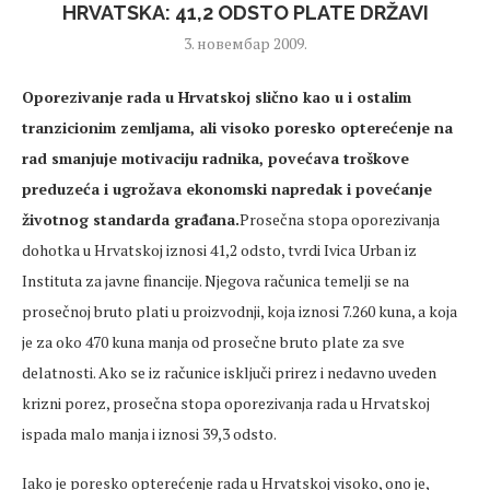
HRVATSKA: 41,2 ODSTO PLATE DRŽAVI
3. новембар 2009.
Oporezivanje rada u Hrvatskoj slično kao u i ostalim
tranzicionim zemljama, ali visoko poresko opterećenje na
rad smanjuje motivaciju radnika, povećava troškove
preduzeća i ugrožava ekonomski napredak i povećanje
životnog standarda građana.
Prosečna stopa oporezivanja
dohotka u Hrvatskoj iznosi 41,2 odsto, tvrdi Ivica Urban iz
Instituta za javne financije. Njegova računica temelji se na
prosečnoj bruto plati u proizvodnji, koja iznosi 7.260 kuna, a koja
je za oko 470 kuna manja od prosečne bruto plate za sve
delatnosti. Ako se iz računice isključi prirez i nedavno uveden
krizni porez, prosečna stopa oporezivanja rada u Hrvatskoj
ispada malo manja i iznosi 39,3 odsto.
Iako je poresko opterećenje rada u Hrvatskoj visoko, ono je,