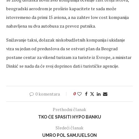
beogradski aerodrom je proširio kapacitete te sada može
istovremeno da primi 15 aviona, a na zahtev low cost kompanija
nabavljena su dva autobusa za prevoz putnika.
Snižavanje taksi, dolazak niskobudžetnih kompanija i ukidanje
viza su jedan od preduslova da se ostvari plan da Beograd
postane centar za vikend turizam za turiste iz Evrope, a ministar
Dinkić se nada da će svoj doprinos dati i turističke agencije.
0 komentara
0
Prethodni članak
TKO ĆE SPASITI HYPO BANKU
Sledeći članak
UMRO POL SAMJUELSON