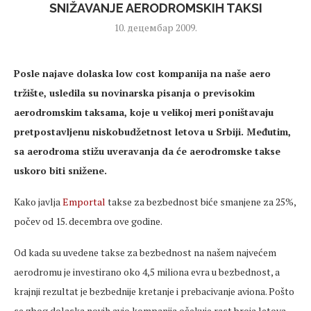
SNIŽAVANJE AERODROMSKIH TAKSI
10. децембар 2009.
Posle najave dolaska low cost kompanija na naše aero
tržište, usledila su novinarska pisanja o previsokim
aerodromskim taksama, koje u velikoj meri poništavaju
pretpostavljenu niskobudžetnost letova u Srbiji. Međutim,
sa aerodroma stižu uveravanja da će aerodromske takse
uskoro biti snižene
.
Kako javlja
Emportal
takse za bezbednost biće smanjene za 25%,
počev od 15. decembra ove godine.
Od kada su uvedene takse za bezbednost na našem najvećem
aerodromu je investirano oko 4,5 miliona evra u bezbednost, a
krajnji rezultat je bezbednije kretanje i prebacivanje aviona. Pošto
se zbog dolaska novih avio kompanija očekuje rast broja letova,