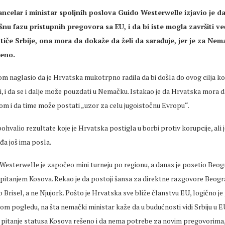
ncelar i ministar spoljnih poslova Guido Westerwelle izjavio je da
šnu fazu pristupnih pregovora sa EU, i da bi iste mogla završiti v
 tiče Srbije, ona mora da dokaže da želi da sarađuje, jer je za Nem
šeno
.
om naglasio da je Hrvatska mukotrpno radila da bi došla do ovog cilja koji
i, i da se i dalje može pouzdati u Nemačku. Istakao je da Hrvatska mora da
om i da time može postati „uzor za celu jugoistočnu Evropu“.
ohvalio rezultate koje je Hrvatska postigla u borbi protiv korupcije, ali 
đa još ima posla.
sterwelle je započeo mini turneju po regionu, a danas je posetio Beog
itanjem Kosova. Rekao je da postoji šansa za direktne razgovore Beograda
o Brisel, a ne Njujork. Pošto je Hrvatska sve bliže članstvu EU, logično je 
vom pogledu, na šta nemački ministar kaže da u budućnosti vidi Srbiju u
ju pitanje statusa Kosova rešeno i da nema potrebe za novim pregovorima