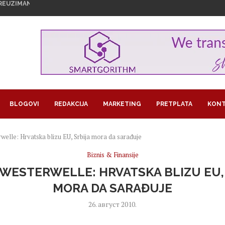
U PROSEČNU PLATU KOJA PREMAŠUJE...
ŠE BIRAJU, A KOJE STRUKE NAJVIŠE...
 VEŠTAČKE INTELIGENCIJE UTIČU NA...
U NA OPREZU ZBOG...
MAŠKI KRAJ U NOVOM SADU
U ZNAKU ŽENSKOG...
1,29 MILIJARDI EVRA...
GROŽAVA PRINOSE, KAKO NAVODNJAVATI USEVE...
RA U BITKOINIMA IZ JEDNOG...
BLOGOVI
REDAKCIJA
MARKETING
PRETPLATA
KONT
welle: Hrvatska blizu EU, Srbija mora da sarađuje
Biznis & Finansije
WESTERWELLE: HRVATSKA BLIZU EU,
MORA DA SARAĐUJE
26. август 2010.