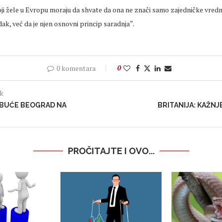
oji žele u Evropu moraju da shvate da ona ne znači samo zajedničke vredno
ak, već da je njen osnovni princip saradnja“.
0 komentara
0
ak
OBUĆE BEOGRAD NA
BRITANIJA: KAŽNJ
PROČITAJTE I OVO...