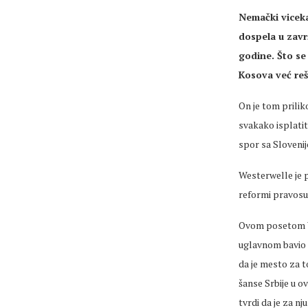
Nemački viceka
dospela u zavr
godine. Što se
Kosova već re
On je tom prilik
svakako isplatit
spor sa Slovenij
Westerwelle je p
reformi pravosu
Ovom posetom We
uglavnom bavio p
da je mesto za t
šanse Srbije u o
tvrdi da je za n