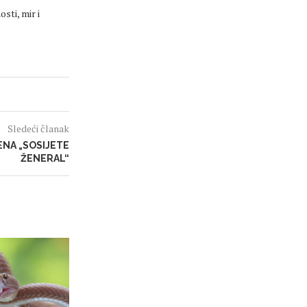
sti, mir i
Sledeći članak
ENA „SOSIJETE
ŽENERAL“