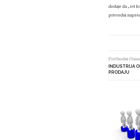
dodaje da „svi k
privredni napred
Prethodni član
INDUSTRIJA 
PRODAJU