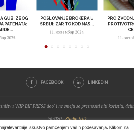
JA GUBI ZBOG
POSLOVANJE BROKERA U
PROIZVODNJ
A PATENATA:
SRBIJI: ZAR TO KOD NAS...
PROTIVOTRO
ARDE...
CE
11. новембар 2024.
бар 2025.
11. окто
FACEBOOK
LINKEDIN
lasništvu "NIP BIF PRESS doo" i ne smeju se presnositi niti koristiti, del
@2020 -
Studio triD
i najrelevantnije iskustvo pamćenjem vaših podešavanja. Klikom na
VRH