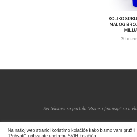
KOLIKO SRBI
MALOG BROJ
MILIJ
20. окто
Svi tekstovi sa portala "Biznis i finansije" su u v
Na našoj web stranici koristimo kolačiće kako bismo vam pružil
"Prihvati", prihvatate upotrebu SVIH kolačića.