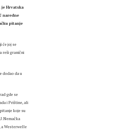
 je Hrvatska
eć naredne
ačku pitanje
 će joj se
 reši granični
je dodao da u
rad gde se
 i Prištine, ali
pitanje koje su
 EU. Nemačka
, a Westerwelle