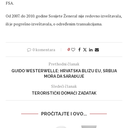
FSA.
Od 2007. do 2010. godine Sosijete Ženeral nije redovno izveštavala,
ili je pogrešno izveštavala, o određenim transakcijama.
0 komentara
0
Prethodni članak
GUIDO WESTERWELLE: HRVATSKA BLIZU EU, SRBIJA
MORA DA SARAĐUJE
Sledeći članak
TERORISTIČKI DOMAĆI ZADATAK
PROČITAJTE I OVO...