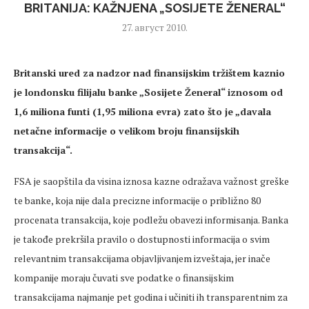
BRITANIJA: KAŽNJENA „SOSIJETE ŽENERAL“
27. август 2010.
Britanski ured za nadzor nad finansijskim tržištem kaznio
je londonsku filijalu banke „Sosijete Ženeral“ iznosom od
1,6 miliona funti (1,95 miliona evra) zato što je „davala
netačne informacije o velikom broju finansijskih
transakcija
“.
FSA je saopštila da visina iznosa kazne odražava važnost greške
te banke, koja nije dala precizne informacije o približno 80
procenata transakcija, koje podležu obavezi informisanja. Banka
je takođe prekršila pravilo o dostupnosti informacija o svim
relevantnim transakcijama objavljivanjem izveštaja, jer inače
kompanije moraju čuvati sve podatke o finansijskim
transakcijama najmanje pet godina i učiniti ih transparentnim za