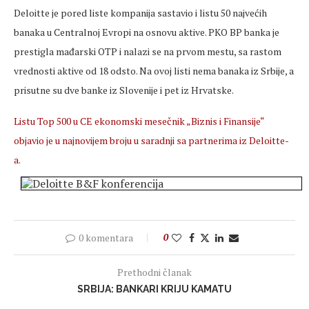
Deloitte je pored liste kompanija sastavio i listu 50 najvećih
banaka u Centralnoj Evropi na osnovu aktive. PKO BP banka je
prestigla mađarski OTP i nalazi se na prvom mestu, sa rastom
vrednosti aktive od 18 odsto. Na ovoj listi nema banaka iz Srbije, a
prisutne su dve banke iz Slovenije i pet iz Hrvatske.
Listu Top 500 u CE ekonomski mesečnik „Biznis i Finansije“
objavio je u najnovijem broju u saradnji sa partnerima iz Deloitte-
a.
0 komentara
0
Prethodni članak
SRBIJA: BANKARI KRIJU KAMATU