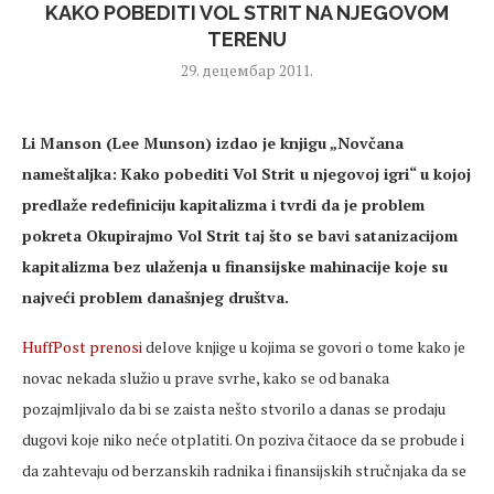
KAKO POBEDITI VOL STRIT NA NJEGOVOM
TERENU
29. децембар 2011.
Li Manson (Lee Munson) izdao je knjigu „Novčana
nameštaljka: Kako pobediti Vol Strit u njegovoj igri“ u kojoj
predlaže redefiniciju kapitalizma i tvrdi da je problem
pokreta Okupirajmo Vol Strit taj što se bavi satanizacijom
kapitalizma bez ulaženja u finansijske mahinacije koje su
najveći problem današnjeg društva.
HuffPost prenosi
delove knjige u kojima se govori o tome kako je
novac nekada služio u prave svrhe, kako se od banaka
pozajmljivalo da bi se zaista nešto stvorilo a danas se prodaju
dugovi koje niko neće otplatiti. On poziva čitaoce da se probude i
da zahtevaju od berzanskih radnika i finansijskih stručnjaka da se