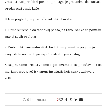
vrate na svoj prvobitni posao – pomaganje građanima da osnivaju
preduzeća i grade kuće.
U tom pogledu, on predlaže nekoliko koraka:
1. Firme bi trebalo da rade svoj posao, pa tako i banke da pomažu
razvoj novih poslova.
2. Trebalo bi firme naterati da budu transparentne po pitanju
svojih delatnosti i da po uspešnosti dobijaju zasluge.
3. Da priznamo sebi da volimo kapitalizam i da ne pokušavamo da
menjamo njega, već iskvarene institucije koje su sve zakuvale
2008.
0 komentara
0