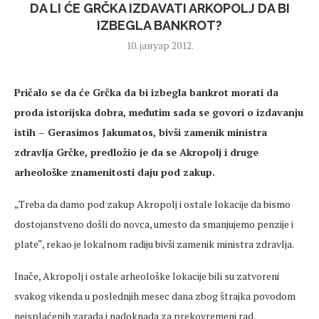
DA LI ĆE GRČKA IZDAVATI ARKOPOLJ DA BI
IZBEGLA BANKROT?
10. јануар 2012.
Pričalo se da će Grčka da bi izbegla bankrot morati da
proda istorijska dobra, međutim sada se govori o izdavanju
istih – Gerasimos Jakumatos, bivši zamenik ministra
zdravlja Grčke, predložio je da se Akropolj i druge
arheološke znamenitosti daju pod zakup.
„Treba da damo pod zakup Akropolj i ostale lokacije da bismo
dostojanstveno došli do novca, umesto da smanjujemo penzije i
plate“, rekao je lokalnom radiju bivši zamenik ministra zdravlja.
Inače, Akropolj i ostale arheološke lokacije bili su zatvoreni
svakog vikenda u poslednjih mesec dana zbog štrajka povodom
neisplaćenih zarada i nadoknada za prekovremeni rad.