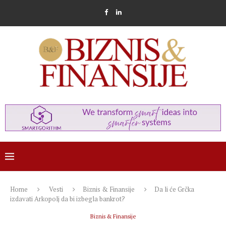
Home
Vesti
Biznis & Finansije
Da li će Grčka
izdavati Arkopolj da bi izbegla bankrot?
Biznis & Finansije