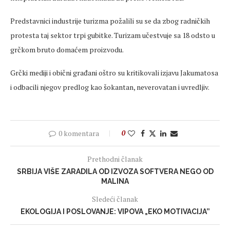
Predstavnici industrije turizma požalili su se da zbog radničkih
protesta taj sektor trpi gubitke. Turizam učestvuje sa 18 odsto u
grčkom bruto domaćem proizvodu.
Grčki mediji i obični građani oštro su kritikovali izjavu Jakumatosa
i odbacili njegov predlog kao šokantan, neverovatan i uvredljiv.
0 komentara
0
Prethodni članak
SRBIJA VIŠE ZARADILA OD IZVOZA SOFTVERA NEGO OD
MALINA
Sledeći članak
EKOLOGIJA I POSLOVANJE: VIPOVA „EKO MOTIVACIJA”