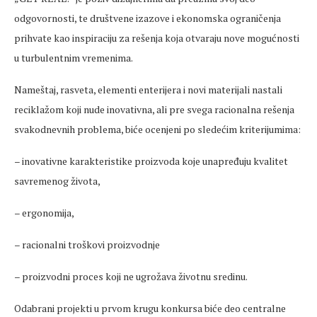
odgovornosti, te društvene izazove i ekonomska ograničenja
prihvate kao inspiraciju za rešenja koja otvaraju nove mogućnosti
u turbulentnim vremenima.
Nameštaj, rasveta, elementi enterijera i novi materijali nastali
reciklažom koji nude inovativna, ali pre svega racionalna rešenja
svakodnevnih problema, biće ocenjeni po sledećim kriterijumima:
– inovativne karakteristike proizvoda koje unapređuju kvalitet
savremenog života,
– ergonomija,
– racionalni troškovi proizvodnje
– proizvodni proces koji ne ugrožava životnu sredinu.
Odabrani projekti u prvom krugu konkursa biće deo centralne