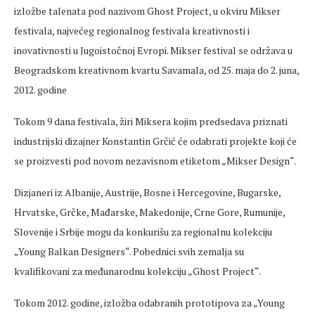
izložbe talenata pod nazivom Ghost Project, u okviru Mikser
festivala, najvećeg regionalnog festivala kreativnosti i
inovativnosti u Jugoistočnoj Evropi. Mikser festival se održava u
Beogradskom kreativnom kvartu Savamala, od 25. maja do 2. juna,
2012. godine
Tokom 9 dana festivala, žiri Miksera kojim predsedava priznati
industrijski dizajner Konstantin Grčić će odabrati projekte koji će
se proizvesti pod novom nezavisnom etiketom „Mikser Design“.
Dizjaneri iz Albanije, Austrije, Bosne i Hercegovine, Bugarske,
Hrvatske, Grčke, Mađarske, Makedonije, Crne Gore, Rumunije,
Slovenije i Srbije mogu da konkurišu za regionalnu kolekciju
„Young Balkan Designers“. Pobednici svih zemalja su
kvalifikovani za međunarodnu kolekciju „Ghost Project“.
Tokom 2012. godine, izložba odabranih prototipova za „Young