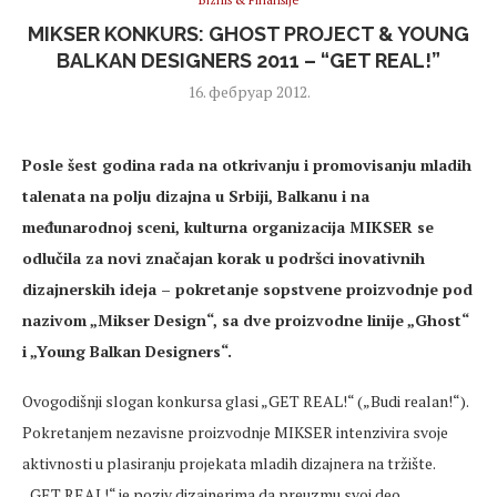
Biznis & Finansije
MIKSER KONKURS: GHOST PROJECT & YOUNG
BALKAN DESIGNERS 2011 – “GET REAL!”
16. фебруар 2012.
Posle šest godina rada na otkrivanju i promovisanju mladih
talenata na polju dizajna u Srbiji, Balkanu i na
međunarodnoj sceni, kulturna organizacija MIKSER se
odlučila za novi značajan korak u podršci inovativnih
dizajnerskih ideja – pokretanje sopstvene proizvodnje pod
nazivom „Mikser Design“, sa dve proizvodne linije „Ghost“
i „Young Balkan Designers“.
Ovogodišnji slogan konkursa glasi „GET REAL!“ („Budi realan!“).
Pokretanjem nezavisne proizvodnje MIKSER intenzivira svoje
aktivnosti u plasiranju projekata mladih dizajnera na tržište.
„GET REAL!“ je poziv dizajnerima da preuzmu svoj deo