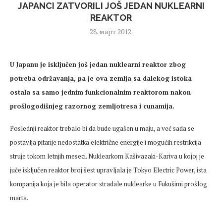
JAPANCI ZATVORILI JOŠ JEDAN NUKLEARNI
REAKTOR
28. март 2012.
U Japanu je isključen još jedan nuklearni reaktor zbog
potreba održavanja, pa je ova zemlja sa dalekog istoka
ostala sa samo jednim funkcionalnim reaktorom nakon
prošlogodišnjeg razornog zemljotresa i cunamija.
Poslednji reaktor trebalo bi da bude ugašen u maju, a već sada se
postavlja pitanje nedostatka električne energije i mogućih restrikcija
struje tokom letnjih meseci. Nuklearkom Kašivazaki-Kariva u kojoj je
juče isključen reaktor broj šest upravljala je Tokyo Electric Power, ista
kompanija koja je bila operator stradale nuklearke u Fukušimi prošlog
marta.