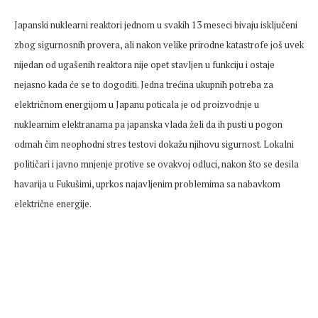
Japanski nuklearni reaktori jednom u svakih 13 meseci bivaju isključeni
zbog sigurnosnih provera, ali nakon velike prirodne katastrofe još uvek
nijedan od ugašenih reaktora nije opet stavljen u funkciju i ostaje
nejasno kada će se to dogoditi. Jedna trećina ukupnih potreba za
električnom energijom u Japanu poticala je od proizvodnje u
nuklearnim elektranama pa japanska vlada želi da ih pusti u pogon
odmah čim neophodni stres testovi dokažu njihovu sigurnost. Lokalni
političari i javno mnjenje protive se ovakvoj odluci, nakon što se desila
havarija u Fukušimi, uprkos najavljenim problemima sa nabavkom
električne energije.