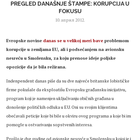
PREGLED DANAŠNJE ŠTAMPE: KORUPCIJA U
FOKUSU
10. април 2012.
Evropske novine
danas se u velikoj meri bave
problemom
korupcije u zemljama EU, ali i podsećanjem na avionsku
nesreću u Smolensku, za koju prenose ideje poljske
opozicije da je bila režirana.
Indenpendent danas piše da su dve najveće britanske lobističke
firme pokušale da eksploatišu Evropsku građansku inicijativu,
program koji je namenjen uključivanju običnih građana u
donošenje političkih odluka u EU. Oni su svojim klijentima
obećavali peticije koje bi bile u okviru ovog programa a koje bi im
pomogle u ostvarivanju sopstvenih interesa.
Prošlo je dve godine od avionske nesreće u Smolensku u kojoj je i