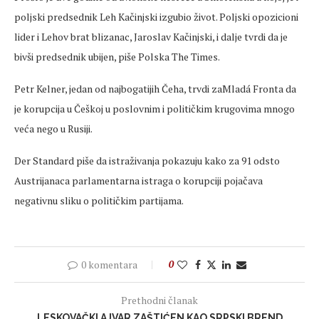
poljski predsednik Leh Kačinjski izgubio život. Poljski opozicioni
lider i Lehov brat blizanac, Jaroslav Kačinjski, i dalje tvrdi da je
bivši predsednik ubijen, piše Polska The Times.
Petr Kelner, jedan od najbogatijih Čeha, trvdi zaMladá Fronta da
je korupcija u Češkoj u poslovnim i političkim krugovima mnogo
veća nego u Rusiji.
Der Standard piše da istraživanja pokazuju kako za 91 odsto
Austrijanaca parlamentarna istraga o korupciji pojačava
negativnu sliku o političkim partijama.
0 komentara
0
Prethodni članak
LESKOVAČKI AJVAR ZAŠTIĆEN KAO SRPSKI BREND