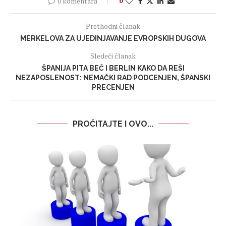
0 komentara
0
Prethodni članak
MERKELOVA ZA UJEDINJAVANJE EVROPSKIH DUGOVA
Sledeći članak
ŠPANIJA PITA BEČ I BERLIN KAKO DA REŠI
NEZAPOSLENOST: NEMAČKI RAD PODCENJEN, ŠPANSKI
PRECENJEN
PROČITAJTE I OVO...