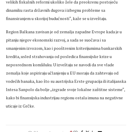
velikih fiskalnih reformi ukoliko žele da preokrenu postojeću
dinamiku rasta državnih dugova i izbegnu probleme sa
finansiranjem u skorijoj budućnosti“, kaže se u izveštaju.
Region Balkana zavisan je od zemalja zapadne Evrope kada je u
pitanju njegov ekonomski razvoj, a sada se suočava i sa
smanjenim izvozom, kao i pooštrenim kriterijumima bankarskih
kredita, usled strahovanja od posledica finansijske krize u
neposrednom komšiluku. U izveštaju se navodi da sve vlade
zemalja koje aspiriraju učlanjenju u EU moraju da zahtevaju od
vodećih banaka, kao što su austrijska Erste grupacija ili italijanska
Intesa Sanpolo da bolje „izgrade svoje lokalne zaštitne sisteme“,
kako bi finansijska industrijau regionu ostala imuna na negativne
uticaje iz Grčke.