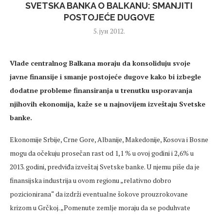
SVETSKA BANKA O BALKANU: SMANJITI
POSTOJEĆE DUGOVE
5. јун 2012.
Vlade centralnog Balkana moraju da konsoliduju svoje
javne finansije i smanje postojeće dugove kako bi izbegle
dodatne probleme finansiranja u trenutku usporavanja
njihovih ekonomija, kaže se u najnovijem izveštaju Svetske
banke.
Ekonomije Srbije, Crne Gore, Albanije, Makedonije, Kosova i Bosne
mogu da očekuju prosečan rast od 1,1 % u ovoj godini i 2,6% u
2013. godini, predviđa izveštaj Svetske banke. U njemu piše da je
finansijska industrija u ovom regionu „relativno dobro
pozicionirana“ da izdrži eventualne šokove prouzrokovane
krizom u Grčkoj. „Pomenute zemlje moraju da se poduhvate