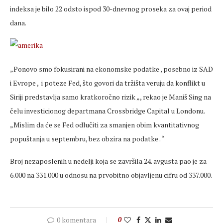
indeksa je bilo 22 odsto ispod 30-dnevnog proseka za ovaj period
dana.
„Ponovo smo fokusirani na ekonomske podatke , posebno iz SAD
i Evrope , i poteze Fed, što govori da tržišta veruju da konflikt u
Siriji predstavlja samo kratkoročno rizik „, rekao je Maniš Sing na
čelu investicionog departmana Crossbridge Capital u Londonu.
„Mislim da će se Fed odlučiti za smanjen obim kvantitativnog
popuštanja u septembru, bez obzira na podatke . “
Broj nezaposlenih u nedelji koja se završila 24. avgusta pao je za
6.000 na 331.000 u odnosu na prvobitno objavljenu cifru od 337.000.
0 komentara
0