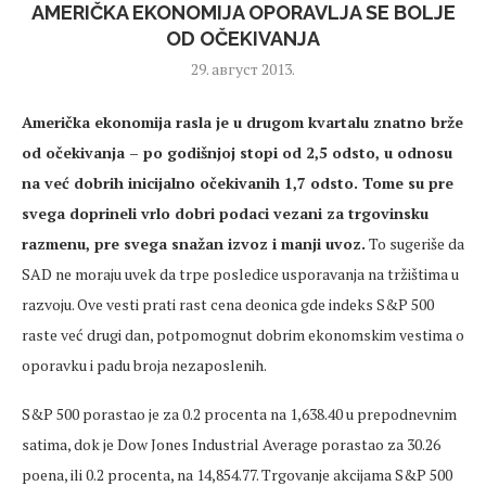
AMERIČKA EKONOMIJA OPORAVLJA SE BOLJE
OD OČEKIVANJA
29. август 2013.
Američka ekonomija rasla je u drugom kvartalu znatno brže
od očekivanja – po godišnjoj stopi od 2,5 odsto, u odnosu
na već dobrih inicijalno očekivanih 1,7 odsto. Tome su pre
svega doprineli vrlo dobri podaci vezani za trgovinsku
razmenu, pre svega snažan izvoz i manji uvoz.
To sugeriše da
SAD ne moraju uvek da trpe posledice usporavanja na tržištima u
razvoju. Ove vesti prati rast cena deonica gde indeks S&P 500
raste već drugi dan, potpomognut dobrim ekonomskim vestima o
oporavku i padu broja nezaposlenih.
S&P 500 porastao je za 0.2 procenta na 1,638.40 u prepodnevnim
satima, dok je Dow Jones Industrial Average porastao za 30.26
poena, ili 0.2 procenta, na 14,854.77. Trgovanje akcijama S&P 500