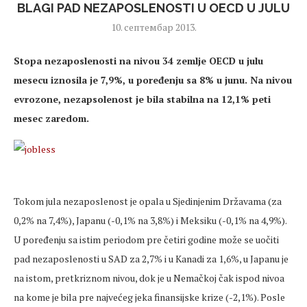
BLAGI PAD NEZAPOSLENOSTI U OECD U JULU
10. септембар 2013.
Stopa nezaposlenosti na nivou 34 zemlje OECD u julu
mesecu iznosila je 7,9%, u poređenju sa 8% u junu. Na nivou
evrozone, nezapsolenost je bila stabilna na 12,1% peti
mesec zaredom.
Tokom jula nezaposlenost je opala u Sjedinjenim Državama (za
0,2% na 7,4%), Japanu (-0,1% na 3,8%) i Meksiku (-0,1% na 4,9%).
U poređenju sa istim periodom pre četiri godine može se uočiti
pad nezaposlenosti u SAD za 2,7% i u Kanadi za 1,6%, u Japanu je
na istom, pretkriznom nivou, dok je u Nemačkoj čak ispod nivoa
na kome je bila pre najvećeg jeka finansijske krize (-2,1%). Posle