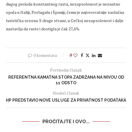
dugog perioda konstantnog rasta, nezapsolenost je neznatno
opala u Italiji, Portugalu i Španiji, čemu je najverovatnije zaslužna
turistička sezona. S druge strane, u Grčkoj nezapsolenost i dalje
nastavlja da raste i dostigla je čak 27,6%.
0 komentara
0
Prethodni članak
REFERENTNA KAMATNA STOPA ZADRŽANA NA NIVOU OD
11 ODSTO
Sledeći članak
HP PREDSTAVIO NOVE USLUGE ZA PRIVATNOST PODATAKA
PROČITAJTE I OVO...