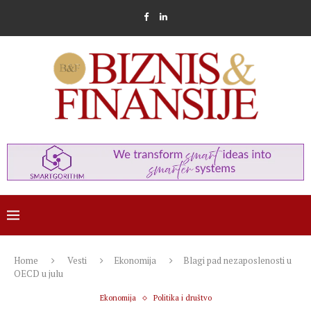
Home
Vesti
Ekonomija
Blagi pad nezaposlenosti u
OECD u julu
Ekonomija
Politika i društvo