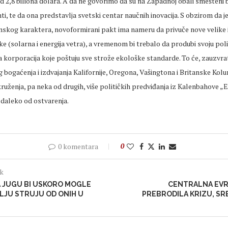
 2,8 biliona dolara. A da ne govorimo da su na Zapadnoj obali smešteni 
ti, te da ona predstavlja svetski centar naučnih inovacija. S obzirom da je
kog karaktera, novoformirani pakt ima nameru da privuče nove velike i
ke (solarna i energija vetra), a vremenom bi trebalo da produbi svoju poli
a korporacija koje poštuju sve strože ekološke standarde. To će, zauzv
g bogaćenja i izdvajanja Kalifornije, Oregona, Vašingtona i Britanske Kolu
ženja, pa neka od drugih, više političkih predviđanja iz Kalenbahove „
 daleko od ostvarenja.
0 komentara
0
ak
A JUGU BI USKORO MOGLE
CENTRALNA EVR
LJU STRUJU OD ONIH U
PREBRODILA KRIZU, SR