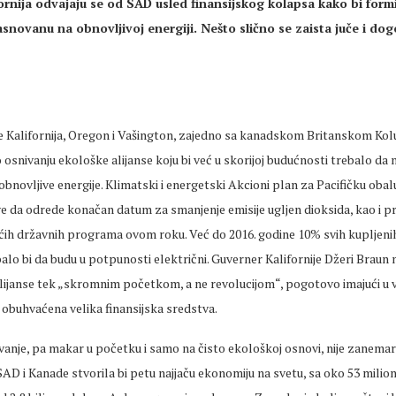
fornija odvajaju se od SAD usled finansijskog kolapsa kako bi form
snovanu na obnovljivoj energiji. Nešto slično se zaista juče i do
 Kalifornija, Oregon i Vašington, zajedno sa kanadskom Britanskom Kol
 osnivanju ekološke alijanse koju bi već u skorijoj budućnosti trebalo da 
i obnovljive energije. Klimatski i energetski Akcioni plan za Pacifičku oba
 da odrede konačan datum za smanjenje emisije ugljen dioksida, kao i p
ećih državnih programa ovom roku. Već do 2016. godine 10% svih kupljeni
balo bi da budu u potpunosti električni. Guverner Kalifornije Džeri Braun
lijanse tek „skromnim početkom, a ne revolucijom“, pogotovo imajući u v
obuhvaćena velika finansijska sredstva.
vanje, pa makar u početku i samo na čisto ekološkoj osnovi, nije zanemarl
D i Kanade stvorila bi petu najjaču ekonomiju na svetu, sa oko 53 milion