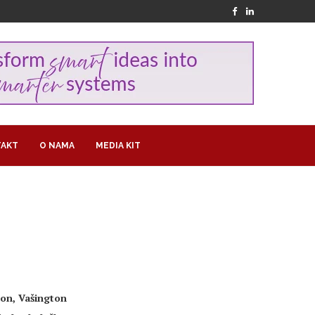
AKT
O NAMA
MEDIA KIT
gon, Vašington