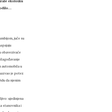
irale ekološku
godilo…
umbijom, juče su
napajaju
lu obavezivaće
rilagođavanje
h automobila u
 nazvao je potez
idu da njenim
jivo: ujedinjena
a stanovnika i