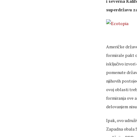
i severna Kali
superdržavu za
Američke države
formirale pakt o
isključivo izvor
pomenute države
njihovih postoj
ovoj oblasti tre
formiranja ove a
delovanjem nisu 
Ipak, ovo udruži
Zapadna obala SA