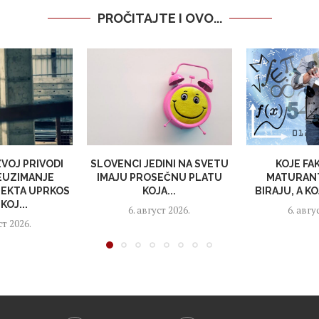
PROČITAJTE I OVO...
VOJ PRIVODI
SLOVENCI JEDINI NA SVETU
KOJE FA
EUZIMANJE
IMAJU PROSEČNU PLATU
MATURANT
EKTA UPRKOS
KOJA...
BIRAJU, A KO
KOJ...
6. август 2026.
6. авгу
ст 2026.