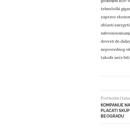
godišnjim BDP od
tehnološki gigan
zapravo ekonoms
oblasti energeti
subvencionisanj
dovesti do dalje
neposrednog okru
takođe neće biti
Prethodni član
KOMPANIJE N
PLAĆATI SKUP
BEOGRADU