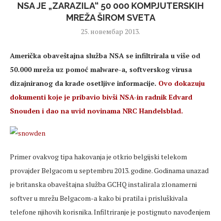
NSA JE „ZARAZILA“ 50 000 KOMPJUTERSKIH
MREŽA ŠIROM SVETA
25. новембар 2013.
Američka obaveštajna služba NSA se infiltrirala u više od
50.000 mreža uz pomoć malware-a, softverskog virusa
dizajniranog da krade osetljive informacije.
Ovo dokazuju
dokumenti koje je pribavio bivši NSA-in radnik Edvard
Snouden i dao na uvid novinama NRC Handelsblad.
Primer ovakvog tipa hakovanja je otkrio belgijski telekom
provajder Belgacom u septembru 2013. godine. Godinama unazad
je britanska obaveštajna služba GCHQ instalirala zlonamerni
softver u mrežu Belgacom-a kako bi pratila i prisluškivala
telefone njihovih korisnika. Infiltriranje je postignuto navođenjem