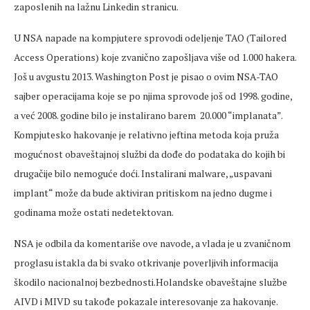
zaposlenih na lažnu Linkedin stranicu.
U NSA napade na kompjutere sprovodi odeljenje TAO (Tailored
Access Operations) koje zvanično zapošljava više od 1.000 hakera.
Još u avgustu 2013. Washington Post je pisao o ovim NSA-TAO
sajber operacijama koje se po njima sprovode još od 1998. godine,
a već 2008. godine bilo je instalirano barem 20.000 “implanata”.
Kompjutesko hakovanje je relativno jeftina metoda koja pruža
mogućnost obaveštajnoj službi da dođe do podataka do kojih bi
drugačije bilo nemoguće doći. Instalirani malware, „uspavani
implant“ može da bude aktiviran pritiskom na jedno dugme i
godinama može ostati nedetektovan.
NSA je odbila da komentariše ove navode, a vlada je u zvaničnom
proglasu istakla da bi svako otkrivanje poverljivih informacija
škodilo nacionalnoj bezbednosti.Holandske obaveštajne službe
AIVD i MIVD su takođe pokazale interesovanje za hakovanje.