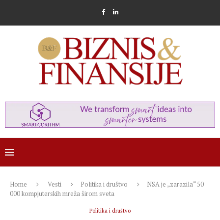
Home
Vesti
Politika i društvo
NSA je „zarazila“ 50
000 kompjuterskih mreža širom sveta
Politika i društvo