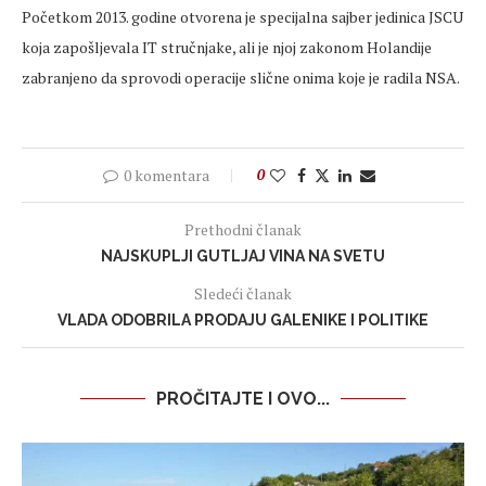
Početkom 2013. godine otvorena je specijalna sajber jedinica JSCU
koja zapošljevala IT stručnjake, ali je njoj zakonom Holandije
zabranjeno da sprovodi operacije slične onima koje je radila NSA.
0 komentara
0
Prethodni članak
NAJSKUPLJI GUTLJAJ VINA NA SVETU
Sledeći članak
VLADA ODOBRILA PRODAJU GALENIKE I POLITIKE
PROČITAJTE I OVO...