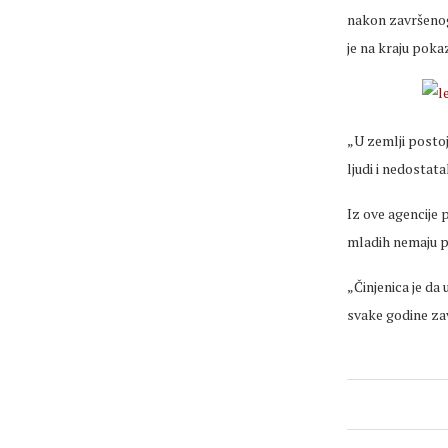
nakon završenog š
je na kraju poka
„U zemlji postoj
ljudi i nedostata
Iz ove agencije 
mladih nemaju p
„Činjenica je da
svake godine zavr