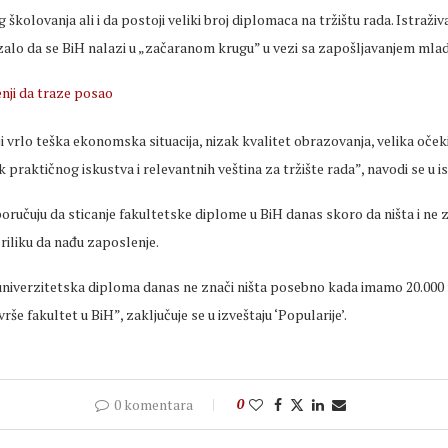
kolovanja ali i da postoji veliki broj diplomaca na tržištu rada. Istraživa
zalo da se BiH nalazi u „začaranom krugu” u vezi sa zapošljavanjem mla
i vrlo teška ekonomska situacija, nizak kvalitet obrazovanja, velika oček
k praktičnog iskustva i relevantnih veština za tržište rada”, navodi se u is
poručuju da sticanje fakultetske diplome u BiH danas skoro da ništa i ne 
riliku da nađu zaposlenje.
 univerzitetska diploma danas ne znači ništa posebno kada imamo 20.000 m
še fakultet u BiH”, zaključuje se u izveštaju ‘Popularije’.
0 komentara
0