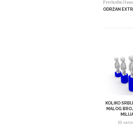
Prethodni član
ODRŽAN EXTR
KOLIKO SRBI
MALOG BROJ
MILIJ
20. окто