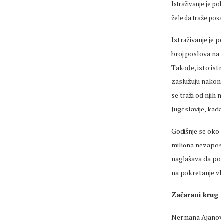
Istraživanje je p
žele da traže pos
Istraživanje je 
broj poslova na 
Takođe, isto ist
zaslužuju nakon
se traži od njih 
Jugoslavije, ka
Godišnje se oko 
miliona nezapos
naglašava da pos
na pokretanje vl
Začarani krug
Nermana Ajanović