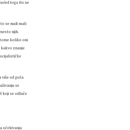
 usled toga što ne
to se nudi mali
mesto njih.
 tome koliko oni
e kakvo znanje
ocijalističke
a više od pola
aživanju se
H koji se odluče
ka očekivanja