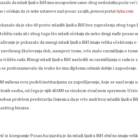
okazalo da mladi ljudi u BiH nisu nezaposleni samo zbog nedostatka posla već i
ao i očekuju da će neke ustanove naći posao za njih, prenosi portal
6yka.com
pokazalo da je oko 60 posto mladih ljudi u BiH bez zaposlenja zbog toga š
tržištu rada ali i zbog toga što mladi očekuju da neko drugi nađe posao u
raživanje je pokazalo da mnogi mladi ljudi u BiH imaju velika očekivanja o
 završenog školovanja dok, nasuprot tome, vrlo malo razmišljaju o tom
na tržištu rada. Mnogi mladi ljudi u BiH nasledili su razmišljanja o radu iz s
da se podrazumevalo da svako ko ima diplomu odmah dobije i zaposlenje.
80 miliona evra podeli institucijama za zapošljavanje, koje se suočavaju s
lenih osoba, od čega je njih 40.000 sa visokom stručnom spremom. U istr
eban problem predstavlja činjenica da je vrlo mali broj mladih ljudi u Bi
astitog biznisa.
 iz kompanije Posao.ba izjavila je da mladi ljudi u BiH obično imaju veli