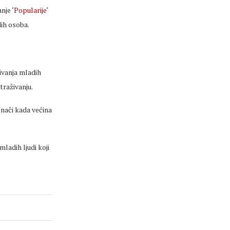
nje ‘
Popularije
‘
dih osoba.
ivanja mladih
traživanju.
znači kada većina
ladih ljudi koji