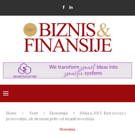
Home
Vesti
Ekonomija
Srbija u 2013: Rast izvoza i
proizvodnje, ali skroman priliv od stranih investicija
Ekonomija