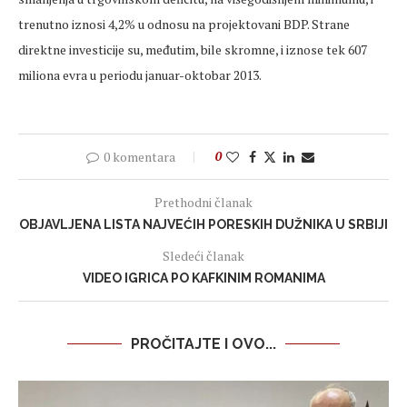
trenutno iznosi 4,2% u odnosu na projektovani BDP. Strane
direktne investicije su, međutim, bile skromne, i iznose tek 607
miliona evra u periodu januar-oktobar 2013.
0 komentara
0
Prethodni članak
OBJAVLJENA LISTA NAJVEĆIH PORESKIH DUŽNIKA U SRBIJI
Sledeći članak
VIDEO IGRICA PO KAFKINIM ROMANIMA
PROČITAJTE I OVO...