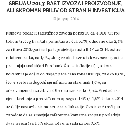
SRBIJA U 2013: RAST IZVOZA I PROIZVODNJE,
ALI SKROMAN PRILIV OD STRANIH INVESTICIJA
10. јануар 2014.
Najnoviji podaci Statističkog zavoda pokazuju da je BDP u Srbiji
tokom trećeg kvartala porastao za čak 3,7%, odnosno oko 2,4%
za čitavu 2013. godinu. Ipak, projekcija rasta BDP za 2014. ostaje
relativno niska, na 1,0%, zbog visoke baze u tek završenoj godini,
procenjuju analitičari Eurobank. Što se inflacije tiče, tokom
novembra je došlo do daljeg pada cena robe i usluga, za oko 0,6%,
što je svelo međugodišnju inflaciju na skromnih 1,6%, sa
očekivanjem da za čitavu 2013. ona iznosi oko 2,3%. Predviđa se
njeno kretanje u predviđenom opsegu od 4%+/-1,5% tokom 2014.
uz dalje nastavljanje monetarne relaksacije. Ovo je već treći put
zaredom da se smanjuje referentna kamatna stopa u poslednja
dva meseca (za 1,5% ukupno) i ona sada iznosi 9,5%.