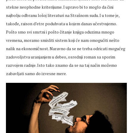
stekne neophodne kriterijume. I upravo bi to moglo da čini
najbolju odbranu lošoj literaturi na Strašnom sudu. I u tome je,
takođe, raison d’etre poduhvata u kojem danas učestvujemo.
Pošto smo svi smrtni i pošto čitanje knjiga oduzima mnogo
vremena, moramo smisliti sistem koji će nam omogućiti nešto
nalik na ekonomičnost. Naravno da se ne treba odricati mogućeg
zadovoljstva uranjanjem u debeo, osrednji roman sa sporim
razvojem radnje. Isto tako znamo da se na taj način možemo
zabavljati samo do izvesne mere.