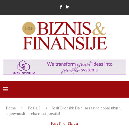
Home
Posle 5
Josif Brodski: Da bi se razvio dobar ukus u
književnosti – treba čitati poeziju!
Posle 5
Slajder