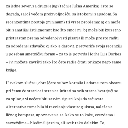
za jedne sever, za druge je jug (tačnije Južna Amerika); isto se
događa, sa još većom proizvoljnošću, sa istokom i zapadom. Sa
recenzentima postoje (minimum) tri vrste problema: a) on može
biti zanatlija i isti ignorant kao što smo i mi; b) može biti izuzetno
pristrastan prema određenoj vrsti pisanja ili može prosto raditi
za određene izdavače; c) ako je darovit, pretvoriće svoju recenziju
u posebnu umetničku formu – za to je potvrda Horhe Luis Borhes
– i vi možete završiti tako što ćete radije čitati prikaze nego same
knjige.
U svakom slučaju, obrešćete se bez kormila i jedara u tom okeanu,
pri čemu će stranice i stranice šuštati sa svih strana hvatajući se
za splav, a vi nećete biti sasvim sigurni koju da sačuvate.
Alternativa tome bila bi razvijanje vlastitog ukusa, nalaženje
ličnog kompasa, upoznavanje sa, kako se to kaže, zvezdama i
sazvežđima – bledim ili jasnim, ali uvek tako dalekim. To,