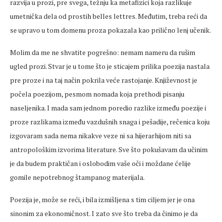
razvija u prozi, pre svega, težnju ka metafizici koja razlikuje
umetnička dela od prostih belles lettres. Međutim, treba reći da
se upravo u tom domenu proza pokazala kao prilično lenj učenik.
Molim da me ne shvatite pogrešno: nemam nameru da rušim
ugled prozi. Stvar je u tome što je sticajem prilika poezija nastala
pre proze i na taj način pokrila veće rastojanje. Književnost je
počela poezijom, pesmom nomada koja prethodi pisanju
naseljenika. I mada sam jednom poredio razlike između poezije i
proze razlikama između vazdušnih snaga i pešadije, rečenica koju
izgovaram sada nema nikakve veze ni sa hijerarhijom niti sa
antropološkim izvorima literature. Sve što pokušavam da učinim
je da budem praktičan i oslobodim vaše oči i moždane ćelije
gomile nepotrebnog štampanog materijala.
Poezija je, može se reći, i bila izmišljena s tim ciljem jer je ona
sinonim za ekonomičnost. I zato sve što treba da činimo je da