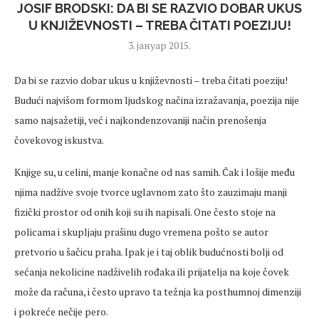
JOSIF BRODSKI: DA BI SE RAZVIO DOBAR UKUS
U KNJIŽEVNOSTI – TREBA ČITATI POEZIJU!
3. јануар 2015.
Da bi se razvio dobar ukus u književnosti – treba čitati poeziju!
Budući najvišom formom ljudskog načina izražavanja, poezija nije
samo najsažetiji, već i najkondenzovaniji način prenošenja
čovekovog iskustva.
Knjige su, u celini, manje konačne od nas samih. Čak i lošije među
njima nadžive svoje tvorce uglavnom zato što zauzimaju manji
fizički prostor od onih koji su ih napisali. One često stoje na
policama i skupljaju prašinu dugo vremena pošto se autor
pretvorio u šačicu praha. Ipak je i taj oblik budućnosti bolji od
sećanja nekolicine nadživelih rođaka ili prijatelja na koje čovek
može da računa, i često upravo ta težnja ka posthumnoj dimenziji
i pokreće nečije pero.