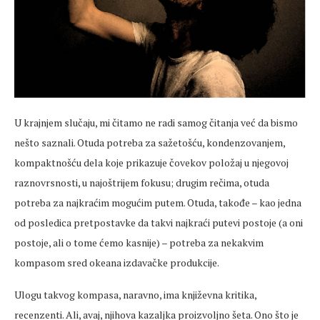
U krajnjem slučaju, mi čitamo ne radi samog čitanja već da bismo
nešto saznali. Otuda potreba za sažetošću, kondenzovanjem,
kompaktnošću dela koje prikazuje čovekov položaj u njegovoj
raznovrsnosti, u najoštrijem fokusu; drugim rečima, otuda
potreba za najkraćim mogućim putem. Otuda, takođe – kao jedna
od posledica pretpostavke da takvi najkraći putevi postoje (a oni
postoje, ali o tome ćemo kasnije) – potreba za nekakvim
kompasom sred okeana izdavačke produkcije.
Ulogu takvog kompasa, naravno, ima književna kritika,
recenzenti. Ali, avaj, njihova kazaljka proizvoljno šeta. Ono što je