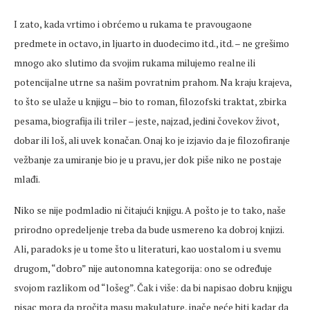
I zato, kada vrtimo i obrćemo u rukama te pravougaone
predmete in octavo, in ljuarto in duodecimo itd., itd. – ne grešimo
mnogo ako slutimo da svojim rukama milujemo realne ili
potencijalne utrne sa našim povratnim prahom. Na kraju krajeva,
to što se ulaže u knjigu – bio to roman, filozofski traktat, zbirka
pesama, biografija ili triler – jeste, najzad, jedini čovekov život,
dobar ili loš, ali uvek konačan. Onaj ko je izjavio da je filozofiranje
vežbanje za umiranje bio je u pravu, jer dok piše niko ne postaje
mlađi.
Niko se nije podmladio ni čitajući knjigu. A pošto je to tako, naše
prirodno opredeljenje treba da bude usmereno ka dobroj knjizi.
Ali, paradoks je u tome što u literaturi, kao uostalom i u svemu
drugom, “dobro” nije autonomna kategorija: ono se određuje
svojom razlikom od “lošeg”. Čak i više: da bi napisao dobru knjigu
pisac mora da pročita masu makulature, inače neće biti kadar da