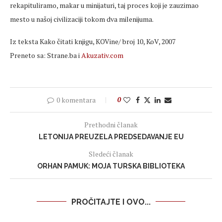
rekapituliramo, makar u minijaturi, taj proces koji je zauzimao
mesto u našoj civilizaciji tokom dva milenijuma.
Iz teksta Kako čitati knjigu, KOVine/ broj 10, KoV, 2007
Preneto sa: Strane.ba i
Akuzativ.com
0 komentara
0
Prethodni članak
LETONIJA PREUZELA PREDSEDAVANJE EU
Sledeći članak
ORHAN PAMUK: MOJA TURSKA BIBLIOTEKA
PROČITAJTE I OVO...