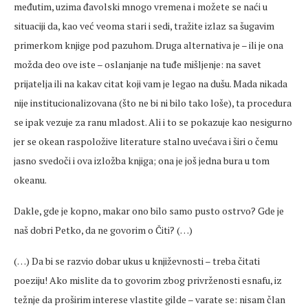
međutim, uzima đavolski mnogo vremena i možete se naći u
situaciji da, kao već veoma stari i sedi, tražite izlaz sa šugavim
primerkom knjige pod pazuhom. Druga alternativa je – ili je ona
možda deo ove iste – oslanjanje na tuđe mišljenje: na savet
prijatelja ili na kakav citat koji vam je legao na dušu. Mada nikada
nije institucionalizovana (što ne bi ni bilo tako loše), ta procedura
se ipak vezuje za ranu mladost. Ali i to se pokazuje kao nesigurno
jer se okean raspoložive literature stalno uvećava i širi o čemu
jasno svedoči i ova izložba knjiga; ona je još jedna bura u tom
okeanu.
Dakle, gde je kopno, makar ono bilo samo pusto ostrvo? Gde je
naš dobri Petko, da ne govorim o Čiti? (…)
(…) Da bi se razvio dobar ukus u književnosti – treba čitati
poeziju! Ako mislite da to govorim zbog privrženosti esnafu, iz
težnje da proširim interese vlastite gilde – varate se: nisam član