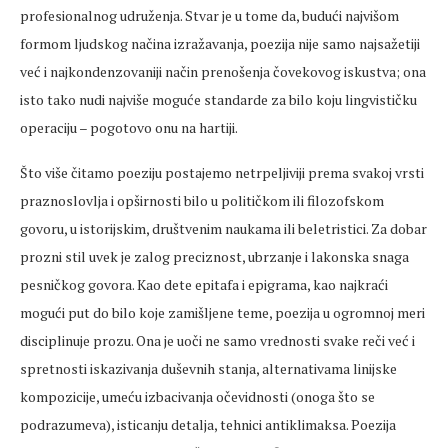
profesionalnog udruženja. Stvar je u tome da, budući najvišom
formom ljudskog načina izražavanja, poezija nije samo najsažetiji
već i najkondenzovaniji način prenošenja čovekovog iskustva; ona
isto tako nudi najviše moguće standarde za bilo koju lingvističku
operaciju – pogotovo onu na hartiji.
Što više čitamo poeziju postajemo netrpeljiviji prema svakoj vrsti
praznoslovlja i opširnosti bilo u političkom ili filozofskom
govoru, u istorijskim, društvenim naukama ili beletristici. Za dobar
prozni stil uvek je zalog preciznost, ubrzanje i lakonska snaga
pesničkog govora. Kao dete epitafa i epigrama, kao najkraći
mogući put do bilo koje zamišljene teme, poezija u ogromnoj meri
disciplinuje prozu. Ona je uoči ne samo vrednosti svake reči već i
spretnosti iskazivanja duševnih stanja, alternativama linijske
kompozicije, umeću izbacivanja očevidnosti (onoga što se
podrazumeva), isticanju detalja, tehnici antiklimaksa. Poezija