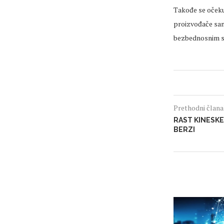
Takođe se očekuj
proizvođače samo
bezbednosnim si
Prethodni član
RAST KINESKE
BERZI