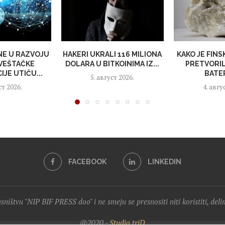
NE U RAZVOJU
HAKERI UKRALI 116 MILIONA
KAKO JE FINS
VEŠTAČKE
DOLARA U BITKOINIMA IZ...
PRETVORIL
IJE UTIČU...
BATER
5. август 2026.
ст 2026.
4. авгу
FACEBOOK
LINKEDIN
lasništvu "NIP BIF PRESS doo" i ne smeju se presnositi niti koristiti, del
@2020 -
Studio triD