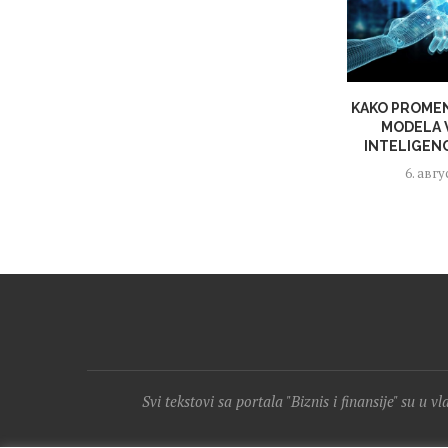
KAKO PROME
MODELA 
INTELIGENC
6. авгу
Svi tekstovi sa portala "Biznis i finansije" su u v