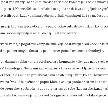
e postavio pitanje ko će imati najviše koristi od komercijalizacije samov
 – putnici. Naime, 90% saobraćajnih nezgoda se dešava zbog ljudske greš
broj istih pasti kada vozilima budu upravljali kompjuteri koji su međusob
anjenje broja nesreća uticalo na pad prodaje auto delova i sl, ali kojim bi
sami sobom upravljaju mogli da daju “vetar u jedra”?
ekstu svima, a pogotovu kompanijama koje dostavljaju proizvode na kuć
 bi na primer mogao dosta da profitira uz pomoć ove nove tehnologije.
ogli da imaju veliku korist i od ulaganja u kompanije koje rade na razvoju 
e” tehnologije. Nema mnogo kompanija koje se bave isključivo razvojem
r radi na još mnogo projekata) osim nekih manjih firmi koje su fokusira
ova za “vozila budućnosti” poput Mobileye koja prodaje sistem koji aut
e prepreke i saobraćajna upozorenja ispred sebe (kao na slici iznad). A
pe ali obećavaju – njen proizvod će sigurno biti deo automobila koje će p