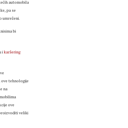
ozećih automobila
ke, pa se
no umreženi.
znisima bi
u i
karšering
ove
 ove tehnologije
ne na
omobilima
kcije ove
roizvoditi veliki