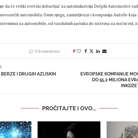
e da će veliki svetski dobavljač za autoindustriju Delphi Automotive radit
vozećih automobila. Osim njega, zanimljiva je i kompanija Autoliv koja 
stemima za automobile, od vazdušnih jastuka do sistema za noćni vid, z
0 komentara
0
ak
 BERZE I DRUGIH AZIJSKIH
EVROPSKE KOMPANIJE MO
DO 55,2 MILIONA EVR
INKDŽE
PROČITAJTE I OVO...