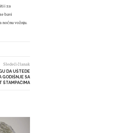
i i za
se bavi
a noćnu vožnju.
Sledeći članak
GU DA UŠTEDE
A GODIŠNJE SA
T ŠTAMPAČIMA