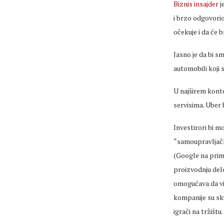
Biznis insajder
j
i brzo odgovorio
očekuje i da će 
Jasno je da bi sm
automobili koji 
U najširem kont
servisima. Uber
Investirori bi m
“samoupravljačk
(Google na prime
proizvodnju del
omogućava da vid
kompanije su sku
igrači na tržištu.