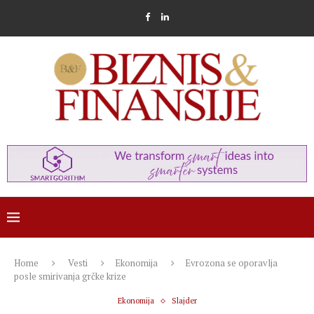
Home
Vesti
Ekonomija
Evrozona se oporavlja
posle smirivanja grčke krize
Ekonomija
Slajder