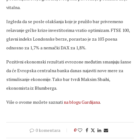
vitalna.
Izgleda da se posle olakšanja koje je pružilo bar privremeno
rešavanje grčke krize investitorima vratio optimizam. FTSE 100,
glavni indeks Londonske berze, porastao je za 103 poena
odnosno za 1,7% a nemački DAX za 1,8%.
Pozitivni ekonomski rezultati evrozone međutim smanjuju šanse
da će Evropska centralna banka danas najaviti nove mere za
stimulisanje ekonomije. Tako bar tvrdi Maksim Sbaihi,
ekonomista iz Blumberga.
Više o ovome možete saznati
na blogu Gardijana
.
0 komentara
0