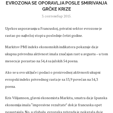
EVROZONA SE OPORAVLJA POSLE SMIRIVANJA
GRČKE KRIZE
3. септембар 2015.
Uprkos usporavanju u Francuskoj, privatni sektor evrozone je
rastao po najbržoj stopi u poslednje četiri godine.
Markitov PMI indeks ekonomskih indikatora pokazuje da je
ukupna privredna aktivnost imala značajan rast u avgustu – u tom
mesecu je porastao na 54,4 sa julskih 54 poena.
Ako se u ovo uključe i podaci o proizvodnoj aktivnosti ukupni
evropski indeks privrednog rasta je sa 53,9 povećan na 54,3
poena.
Kris Vilijamson, glavni ekonomista Markita, smatra da je španska
ekonomija imala “impresivne rezultate” dok je francuska opet
posustajala. No, u globalu, evropska privreda je pokazala da je