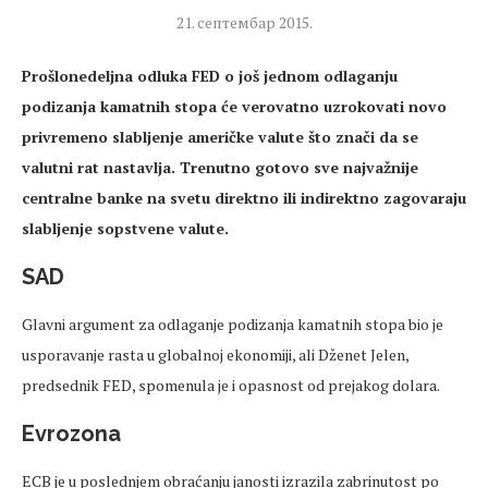
21. септембар 2015.
Prošlonedeljna odluka FED o još jednom odlaganju
podizanja kamatnih stopa će verovatno uzrokovati novo
privremeno slabljenje američke valute što znači da se
valutni rat nastavlja. Trenutno gotovo sve najvažnije
centralne banke na svetu direktno ili indirektno zagovaraju
slabljenje sopstvene valute.
SAD
Glavni argument za odlaganje podizanja kamatnih stopa bio je
usporavanje rasta u globalnoj ekonomiji, ali Dženet Jelen,
predsednik FED, spomenula je i opasnost od prejakog dolara.
Evrozona
ECB je u poslednjem obraćanju janosti izrazila zabrinutost po