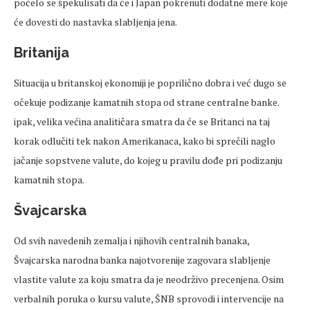
počelo se špekulisati da će i Japan pokrenuti dodatne mere koje
će dovesti do nastavka slabljenja jena.
Britanija
Situacija u britanskoj ekonomiji je poprilično dobra i već dugo se
očekuje podizanje kamatnih stopa od strane centralne banke.
ipak, velika većina analitičara smatra da će se Britanci na taj
korak odlučiti tek nakon Amerikanaca, kako bi sprečili naglo
jačanje sopstvene valute, do kojeg u pravilu dođe pri podizanju
kamatnih stopa.
Švajcarska
Od svih navedenih zemalja i njihovih centralnih banaka,
Švajcarska narodna banka najotvorenije zagovara slabljenje
vlastite valute za koju smatra da je neodrživo precenjena. Osim
verbalnih poruka o kursu valute, ŠNB sprovodi i intervencije na