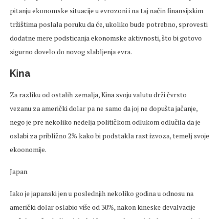
pitanju ekonomske situacije u evrozoni i na taj način finansijskim
tržištima poslala poruku da će, ukoliko bude potrebno, sprovesti
dodatne mere podsticanja ekonomske aktivnosti, što bi gotovo
sigurno dovelo do novog slabljenja evra.
Kina
Za razliku od ostalih zemalja, Kina svoju valutu drži čvrsto
vezanu za američki dolar pa ne samo da joj ne dopušta jačanje,
nego je pre nekoliko nedelja političkom odlukom odlučila da je
oslabi za približno 2% kako bi podstakla rast izvoza, temelj svoje
ekoonomije.
Japan
Iako je japanski jen u poslednjih nekoliko godina u odnosu na
američki dolar oslabio više od 30%, nakon kineske devalvacije