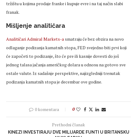
tržištu u kojima prodaje franke i kupuje evre i na taj način slabi
franak.
Mišljenje analitičara
Analitičari Admiral Markets-a
smatraju će bez obzira na novo
odlaganje podizanja kamatnih stopa, FED svejedno biti prvi koji
će započeti to podizanje, što će pre ili kasnije dovesti do još
jednog talasa jačanja američkog dolara u odnosu na gotovo sve
ostale valute. Iz sadašnje perspektive, najizgledniji trenutak
podizanja kamatnih stopa je decembar ove godine.
0 komentara
0
Prethodni članak
KINEZI INVESTIRAJU DVE MILIJARDE FUNTI U BRITANSKU