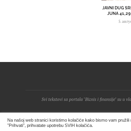
JAVNI DUG SR
JUNA 41,29 
5. авгу
Svi tekstovi sa portala "Biznis i finansije" su u v
Na našoj web stranici koristimo kolačiće kako bismo vam pružil
"Prihvati", prihvatate upotrebu SVIH kolačića.