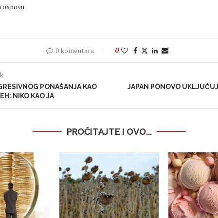
u osnovu.
0 komentara
0
ak
GRESIVNOG PONAŠANJA KAO
JAPAN PONOVO UKLJUČU
EH: NIKO KAO JA
PROČITAJTE I OVO...