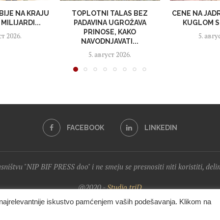
BIJE NA KRAJU
TOPLOTNI TALAS BEZ
CENE NA JAD
MILIJARDI...
PADAVINA UGROŽAVA
KUGLOM S
PRINOSE, KAKO
ст 2026.
5. авгу
NAVODNJAVATI...
5. август 2026.
FACEBOOK
LINKEDIN
lasništvu "NIP BIF PRESS doo" i ne smeju se presnositi niti koristiti, del
@2020 -
Studio triD
i najrelevantnije iskustvo pamćenjem vaših podešavanja. Klikom na
VRH