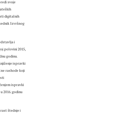
predi svoje
rateških
ti digitalnih
dsednik Izvršnog
dstavlja i
oj polovini 2015,
dnu godinu.
njiženje ispravki
tne rashode koji
sti
ženjem ispravki
 u 2016. godinu
rast štednje i