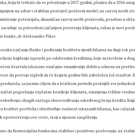
a, koja bi trebalo da se privatizuje u 2017. godini, planira da u 2016. una
janjem na zdrav i stabilan postojeći poslovni model, uz razvoj novih st
simiziranje potencijala, dinamičan razvoj novih proizvoda, posebno u oblas
 saradnje sa privredom i jačanjem poverenja klijenata, rekao je novi pre
 banke, dr Aleksander Piker.
koraka u jačanju Banke i podizanju kvaliteta njenih bilansa na dugi rok pre
ljeno knjiženje ispravki po odobrenim kreditima, koje su izvršene u drug
trećem kvartalu iskazano značajno smanjivanje dobiti u odnosu na pretho
ore da postoje izgledi da će krajem godine biti zabeležen loš rezultat. K
preduzela, sa jasnim ciljem da u kratkom periodu proknjiži sve jednokra
ezultat pogoršanja otplatne kondicije klijenata, smanjenja tržišne vredno
ezbeđenja i drugih razloga obezvređivanja određenog broja kredita. Knji
 kvalitet portfolia i obezbeđuje realnost iskazanih bilansa, kao i ulazak
h opreterećenja ove vrste, stoji u njenom saopštenju.
uto da Komercijalna banka ima stabilno i pozitivno poslovanje, uz stalni 