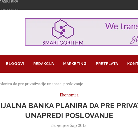
U ZNAKU ŽENSKOG...
1,29 MILIJARDI EVRA...
GROŽAVA PRINOSE, KAKO NAVODNJAVATI USEVE...
RA U BITKOINIMA IZ JEDNOG...
LOM SLADOLEDA
 POSAO I POSTALA SARAČ
REUZEO RAIFFEISEN
MA KORISTI OD LAŽNIH OGLASA...
JEDAN PAPAGAJ
BLOGOVI
REDAKCIJA
MARKETING
PRETPLATA
KONT
lanira da pre privatizacije unapredi poslovanje
Ekonomija
JALNA BANKA PLANIRA DA PRE PRIVA
UNAPREDI POSLOVANJE
25. децембар 2015.