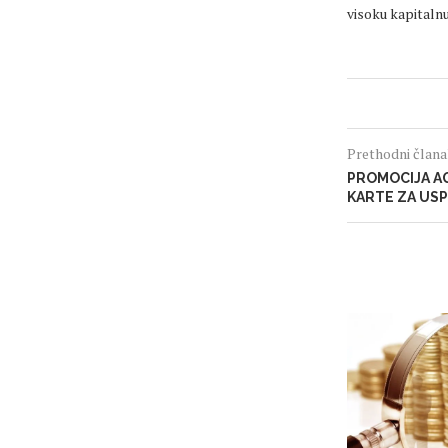
visoku kapitaln
Prethodni član
PROMOCIJA A
KARTE ZA USP