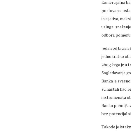
Komercijalna bank
poslovanje oslan
inicijativa, mak
usluga, snaženje
odbora pomenute
Jedan od bitnih 
jednokratno obav
zbog čega je u 
Sagledavanja gov
Banka je svesno 
su nastali kao r
instrumenata ob
Banka poboljšava
bez potencijalni
Takođe je istakn