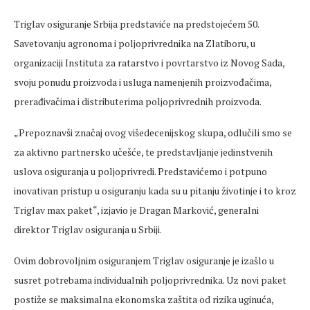
Triglav osiguranje Srbija predstaviće na predstojećem 50.
Savetovanju agronoma i poljoprivrednika na Zlatiboru, u
organizaciji Instituta za ratarstvo i povrtarstvo iz Novog Sada,
svoju ponudu proizvoda i usluga namenjenih proizvođačima,
prerađivačima i distributerima poljoprivrednih proizvoda.
„Prepoznavši značaj ovog višedecenijskog skupa, odlučili smo se
za aktivno partnersko učešće, te predstavljanje jedinstvenih
uslova osiguranja u poljoprivredi. Predstavićemo i potpuno
inovativan pristup u osiguranju kada su u pitanju životinje i to kroz
Triglav max paket“, izjavio je Dragan Marković, generalni
direktor Triglav osiguranja u Srbiji.
Ovim dobrovoljnim osiguranjem Triglav osiguranje je izašlo u
susret potrebama individualnih poljoprivrednika. Uz novi paket
postiže se maksimalna ekonomska zaštita od rizika uginuća,