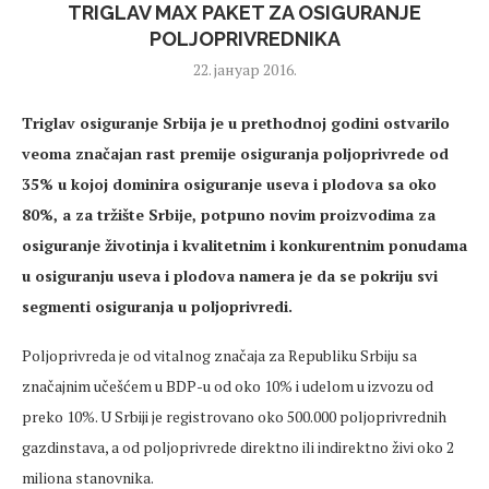
TRIGLAV MAX PAKET ZA OSIGURANJE
POLJOPRIVREDNIKA
22. јануар 2016.
Triglav osiguranje Srbija je u prethodnoj godini ostvarilo
veoma značajan rast premije osiguranja poljoprivrede od
35% u kojoj dominira osiguranje useva i plodova sa oko
80%, a za tržište Srbije, potpuno novim proizvodima za
osiguranje životinja i kvalitetnim i konkurentnim ponudama
u osiguranju useva i plodova namera je da se pokriju svi
segmenti osiguranja u poljoprivredi.
Poljoprivreda je od vitalnog značaja za Republiku Srbiju sa
značajnim učešćem u BDP-u od oko 10% i udelom u izvozu od
preko 10%. U Srbiji je registrovano oko 500.000 poljoprivrednih
gazdinstava, a od poljoprivrede direktno ili indirektno živi oko 2
miliona stanovnika.