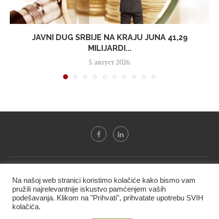
JAVNI DUG SRBIJE NA KRAJU JUNA 41,29
MILIJARDI...
5. август 2026.
Svi tekstovi sa portala "Biznis i finansije" su u vlasništvu "NIP
Na našoj web stranici koristimo kolačiće kako bismo vam
BIF PRESS doo" i ne smeju se presnositi niti koristiti, delimično
pružili najrelevantnije iskustvo pamćenjem vaših
ni u celosti, bez izričite dozvole kompanije.
podešavanja. Klikom na "Prihvati", prihvatate upotrebu SVIH
kolačića.
@2020 -
Studio triD