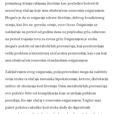
prinudnog klanja i ubijanja životinje kao posledice bolesti ili
nesrećnog slučaja koje nisu obuhvaćene osnovnim osiguranjem.
Moguće je da se osiguraju zdrave životinje, dobrog kondicionog
stanja, kao što su: goveda, svinje, ovce i koze. Osiguranje se
zaključuje na period od godinu dana za priplodna grla, odnosno
na period trajanja tova za tovna grla. Osiguranjem je stoku
moguće pokriti od metaboličkih poremećaja, koji predstavljaju
veliki problem u intenzivnoj stočarskoj proizvodnji, kao i oni koji
nisu obuhvaćeni osnovnim standardnim osiguranjem.
Zaključenjem ovog osiguranja, poljoprivrednici mogu da zaštitite
svoju stoku i u slučaju nastanka hipokalcemije, ketoze, dislokacije
sirišta i dr oboljenja kod životinja. Osim metaboličkih poremećaja
ovo pokriće štiti i od komplikacija koje se javljaju prilikom
porođaja, što nije slučaj s osnovnim osiguranjem. Triglav max
paket pokriva i ukoliko kod stoke dođe do digestivnih