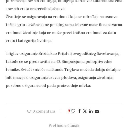
poremećaja raznih etiologija, oboljenja kardiovaskularnih sistema
i raznih vrsta nesrećnih slučajeva.
Životinje se osiguravaju na vrednost koja se određuje na osnovu
težine grla i tržišne cene po kilogramu telesne mase ili na stvarnu
vrednost životinje koja ne može preći tržišnu vrednost za datu
vrstu i kategoriju životinja.
Triglav osiguranje Srbija, kao Prijatelj ovogodišnjeg Savetovanja,
takođe će se predstaviti i na 42. Simpozijumu poljoprivredne
tehnike. Svi učesnici će na štandu Triglava moći da dobiju detaljne
informacije o osiguranju useva i plodova, osiguranju životinja i
posebno osiguranju od pada proizvodnje mleka.
0 komentara
0
Prethodni članak