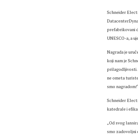
Schneider Electr
DatacenterDynam
prefabrikovani d
UNESCO-a, a ujed
Nagrada je uruč
koji nam je Schn
prilagodljivosti
ne ometa turiste
smo nagradom!“, 
Schneider Elect
katedrale i efik
„Od svog lansir
smo zadovoljni o