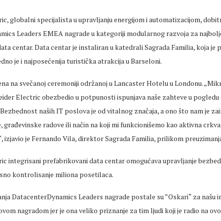
ic, globalni specijalista u upravljanju energijom i automatizacijom, dobit
ics Leaders EMEA nagrade u kategoriji modularnog razvoja za najbolj
ata centar. Data centar je instaliran u katedrali Sagrada Familia, koja je
no je i najposećenija turistička atrakcija u Barseloni.
ena na svečanoj ceremoniji održanoj u Lancaster Hotelu u Londonu. „Mik
eider Electric obezbedio u potpunosti ispunjava naše zahteve u pogledu 
. Bezbednost naših IT poslova je od vitalnog značaja, a ono što nam je zai
, građevinske radove ili način na koji mi funkcionišemo kao aktivna crkva
izjavio je Fernando Vila, direktor Sagrada Familia, prilikom preuzimanj
ric integrisani prefabrikovani data centar omogućava upravljanje bezbed
asno kontrolisanje miliona posetilaca.
anja DatacenterDynamics Leaders nagrade postale su ”Oskari“ za našu i
vom nagradom jer je ona veliko priznanje za tim ljudi koji je radio na ov