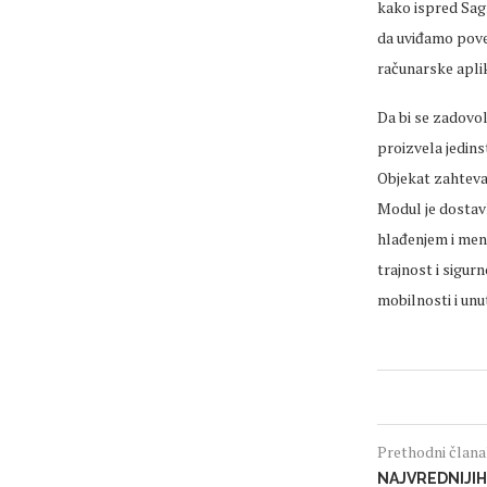
kako ispred Sagr
da uviđamo povec
računarske aplik
Da bi se zadovol
proizvela jedins
Objekat zahteva 
Modul je dostavl
hlađenjem i men
trajnost i sigur
mobilnosti i unu
Prethodni član
NAJVREDNIJIH