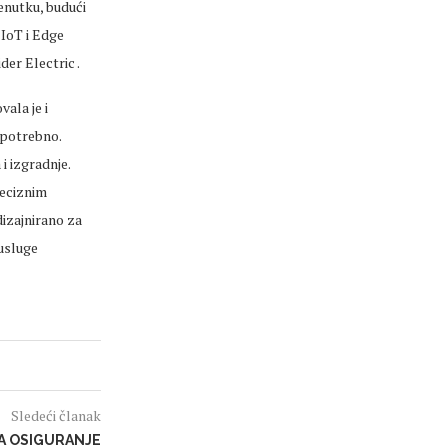
enutku, budući
 IoT i Edge
der Electric .
ala je i
 potrebno.
i izgradnje.
reciznim
izajnirano za
 usluge
Sledeći članak
ZA OSIGURANJE