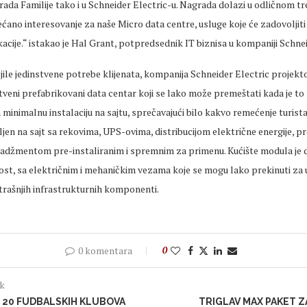
ada Familije tako i u Schneider Electric-u. Nagrada dolazi u odličnom tr
́ano interesovanje za naše Micro data centre, usluge koje će zadovoljiti
acije.“ istakao je Hal Grant, potpredsednik IT biznisa u kompaniji Schnei
jile jedinstvene potrebe klijenata, kompanija Schneider Electric projektov
tveni prefabrikovani data centar koji se lako može premeštati kada je to
minimalnu instalaciju na sajtu, sprečavajući bilo kakvo remećenje turista 
jen na sajt sa rekovima, UPS-ovima, distribucijom električne energije, p
adžmentom pre-instaliranim i spremnim za primenu. Kućište modula je d
nost, sa električnim i mehaničkim vezama koje se mogu lako prekinuti za
trašnjih infrastrukturnih komponenti.
0 komentara
0
ak
 20 FUDBALSKIH KLUBOVA
TRIGLAV MAX PAKET 