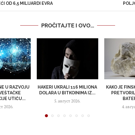
ĆI OD 6,5 MILIJARDI EVRA
POLJ
PROČITAJTE I OVO...
NE U RAZVOJU
HAKERI UKRALI 116 MILIONA
KAKO JE FINS
VEŠTAČKE
DOLARA U BITKOINIMA IZ...
PRETVORIL
IJE UTIČU...
BATER
5. август 2026.
ст 2026.
4. авгу