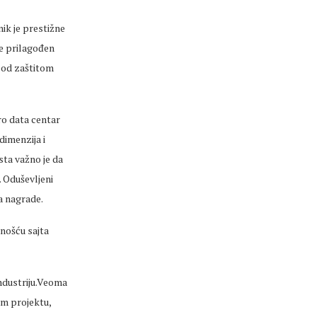
nik je prestižne
e prilagođen
 pod zaštitom
ro data centar
dimenzija i
sta važno je da
. Oduševljeni
a nagrade.
nošću sajta
ndustriju.Veoma
om projektu,