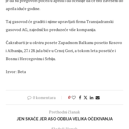
je da su pregovori počeli u aprilu i da očekuje da će biti završeni do
aprila iduće godine.
Taj gasovod će graditi i njime upravljati firma Transjadranski
gasovod AG, zajedničko preduzeće više kompanija.
Čakrabarti je u okviru posete Zapadnom Balkanu posetio Kosovo
i Albaniju, 27. i 28. jula biće u Crnoj Gori, a tokom leta posetiće i
Bosnu i Hercegovinu i Srbiju.
Izvor: Beta
0 komentara
0
Prethodni članak
JEN SKAČE JER ASO ODBIJA VELIKA OČEKIVANJA
Sledeći članak