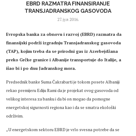
EBRD RAZMATRA FINANSIRANJE
TRANSJADRANSKOG GASOVODA
27. јул 2016.
Evropska banka za obnovu i razvoj (EBRD) razmatra da
finansijski podrži izgradnju Transjadranskog gasovoda
(TAP), kojim treba da se prirodni gas iz Azerbejdžana
preko Grčke granice i Albanije transportuje do Italije, a
išao bi i po dnu Jadranskog mora.
Predsednik banke Suma Čakrabarti je tokom posete Albaniji
rekao premijeru Ediju Rami da je projekat ovog gasovoda od
velikog interesa za banku i da bi on mogao da pomogne
energetskoj sigurnosti regiona kao i da se smatra ekološki
održivim.
„U energetskom sektoru EBRD je vrlo svesna potrebe da se