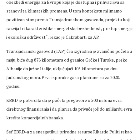
obezbedi energija za Evropu koja je dostupna i prihvatljiva sa
stanovišta klimatskih promena. U tom kontekstu mi imamo
pozitivan stav prema Transjadranskom gasovodu, projektu koji
razvija tri karakteristike energetsku bezbednost, pristup energiji
i ekološku održivost“, rekao je Čakrabarti za AP.
Transjadranski gasovod (TAP) čija izgradnja je zvanično počela u
maju, biće dug 878 kilometara od granice Grčke i Turske, preko
Albanije do južne Italije, uključujući 105 kilometara po dnu
Jadranskog mora. Prve isporuke gasa planirane su za 2020.
godinu.
EBRD je potvrdila da je počela pregovore o 500 milona evra
direktnog finansiranja i da planira da privuče još do milijardu evra
kredita komercijalnih banaka.
Šef EBRD-a za energetiku i prirodne resurse Rikardo Puliti rekao