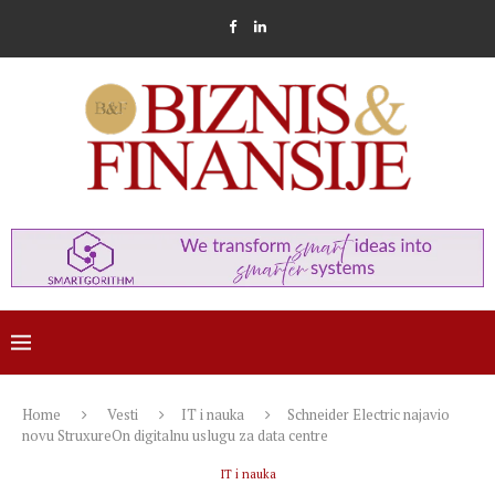
Home
Vesti
IT i nauka
Schneider Electric najavio
novu StruxureOn digitalnu uslugu za data centre
IT i nauka