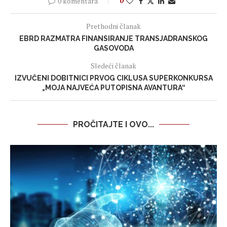
0 komentara
0
Prethodni članak
EBRD RAZMATRA FINANSIRANJE TRANSJADRANSKOG
GASOVODA
Sledeći članak
IZVUČENI DOBITNICI PRVOG CIKLUSA SUPERKONKURSA
„MOJA NAJVEĆA PUTOPISNA AVANTURA“
PROČITAJTE I OVO...