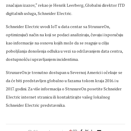
značajan izazov,“ rekao je Henrik Leerberg, Globalni direktor ITD
digitalnih usluga, Schneider Electric.
Schneider Electric uvodi IoT u data centar sa StruxureOn,
optimizujući način na koji se podaci analiziraju, čuvaju i isporučuju
kao informacije na osnovu kojih može da se reaguje u cilju
poboljšanja donošenja odluka u vezi sa održavanjem data centra,
dostupnošću i upravljanjem incidentima.
StruxureOn je trenutno dostupan u Severnoj Americi i očekuje se
da će biti predstavljen globalno u fazama tokom kraja 2016. i u
2017. godini. Za više informacija o StruxureOn posetite Schneider
Electric internet stranicu ili kontaktirajte vašeg lokalnog
Schneider Electric predstavnika.