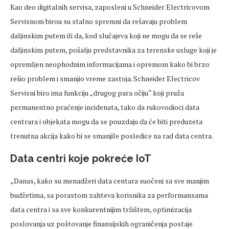
Kao deo digitalnih servisa, zaposleni u Schneider Electricovom
Servisnom birou su stalno spremni da rešavaju problem
daljinskim putem ili da, kod slučajeva koji ne mogu da se reše
daljinskim putem, pošalju predstavnika za terenske usluge koji je
opremljen neophodnim informacijama i opremom kako bi brzo
rešio problem i smanjio vreme zastoja. Schneider Electricov
Servisni biro ima funkciju „drugog para očiju“ koji pruža
permanentno praćenje incidenata, tako da rukovodioci data
centrara i objekata mogu da se pouzdaju da će biti preduzeta
trenutna akcija kako bi se smanjile posledice na rad data centra.
Data centri koje pokreće IoT
„Danas, kako su menadžeri data centara suočeni sa sve manjim
budžetima, sa porastom zahteva korisnika za performansama
data centra i sa sve konkurentnijim tržištem, optimizacija
poslovanja uz poštovanje finansijskih ograničenja postaje