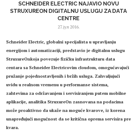
SCHNEIDER ELECTRIC NAJAVIO NOVU
STRUXUREON DIGITALNU USLUGU ZA DATA
CENTRE
27. јул 2016.
Schneider Electric, globalni specijalista u upravljanju
energijom i automatizaciji, predstavio je digitalnu uslugu
StruxureOnkoja povezuje fizičku infrastrukturu data
centara sa Schneider Electricovim cloudom, omogućavajući
pružanje pojednostavljenih i bržih usluga. Zahvaljujući
uvidu u realnom vremenu u performanse sistema,
zahtevima za održavanjem i servisiranjem putem mobilne
aplikacije, analitika StruxureOn zasnovana na podacima
može proaktivno da ukaže na moguće kvarove, iz korena
unapređujući mogućnost da se kritična oprema servisira pre
kvara.