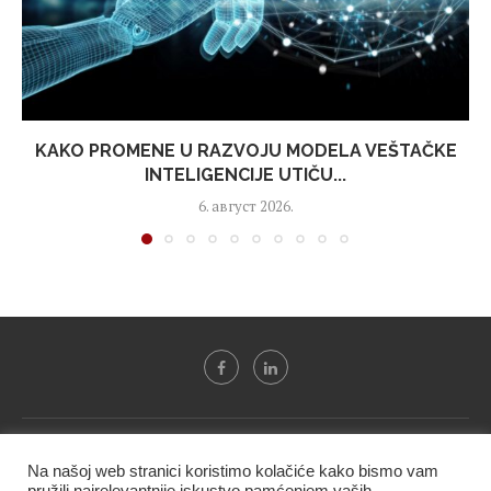
KAKO PROMENE U RAZVOJU MODELA VEŠTAČKE
INTELIGENCIJE UTIČU...
6. август 2026.
Svi tekstovi sa portala "Biznis i finansije" su u vlasništvu "NIP
Na našoj web stranici koristimo kolačiće kako bismo vam
BIF PRESS doo" i ne smeju se presnositi niti koristiti, delimično