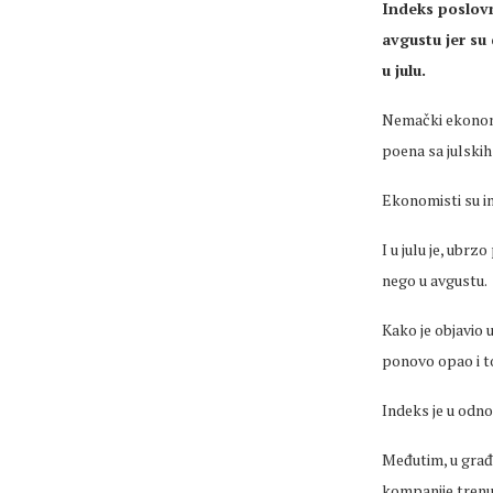
Indeks poslovn
avgustu jer su 
u julu.
Nemački ekonomsk
poena sa julskih
Ekonomisti su in
I u julu je, ubrz
nego u avgustu.
Kako je objavio 
ponovo opao i to 
Indeks je u odnos
Međutim, u građ
kompanije trenut