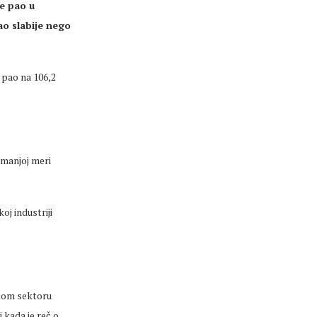
e pao u
kao slabije nego
 pao na 106,2
u manjoj meri
oj industriji
 tom sektoru
 kada je reč o