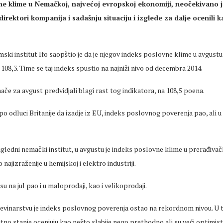
e klime u Nemačkoj, najvećoj evropskoj ekonomiji, neočekivano j
direktori kompanija i sadašnju situaciju i izglede za dalje ocenili 
i institut Ifo saopštio je da je njegov indeks poslovne klime u avgustu
 108,3. Time se taj indeks spustio na najniži nivo od decembra 2014.
ače za avgust predvidjali blagi rast tog indikatora, na 108,5 poena.
o po odluci Britanije da izadje iz EU, indeks poslovnog poverenja pao, ali 
ugledni nemački institut, u avgustu je indeks poslovne klime u prerađivačk
najizraženije u hemijskoj i elektro industriji.
u na jul pao i u maloprodaji, kao i velikoprodaji.
evinarstvu je indeks poslovnog poverenja ostao na rekordnom nivou. U
no stanje ocenjuju kao nešto slabije nego prethodno ali su veći optimisti