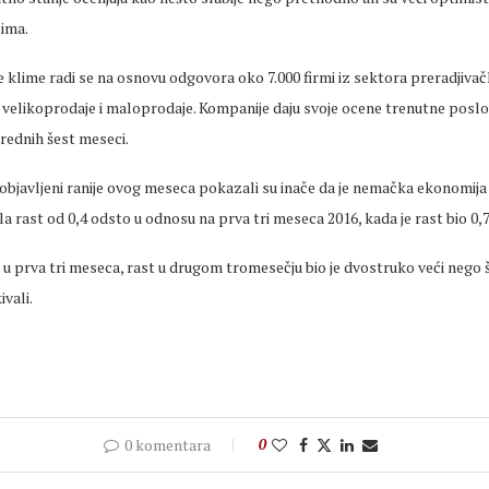
ima.
klime radi se na osnovu odgovora oko 7.000 firmi iz sektora preradjivačk
 velikoprodaje i maloprodaje. Kompanije daju svoje ocene trenutne poslov
rednih šest meseci.
 objavljeni ranije ovog meseca pokazali su inače da je nemačka ekonomij
la rast od 0,4 odsto u odnosu na prva tri meseca 2016, kada je rast bio 0,
o u prva tri meseca, rast u drugom tromesečju bio je dvostruko veći nego 
vali.
0 komentara
0