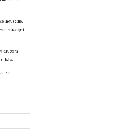
e industrije,
ne situacije i
a u drugom
7 odsto.
što su