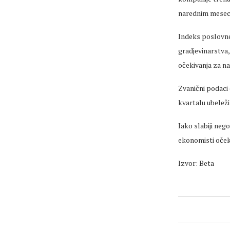
narednim mesec
Indeks poslovne 
gradjevinarstva,
očekivanja za na
Zvanični podaci
kvartalu ubeleži
Iako slabiji neg
ekonomisti očeki
Izvor: Beta