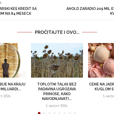
ak
ARSKI KEŠ KREDIT SA
AHOLD ZARADIO 209 MIL 
OM NA 84 MESECA
K
PROČITAJTE I OVO...
BIJE NA KRAJU
TOPLOTNI TALAS BEZ
CENE NA JAD
MILIJARDI...
PADAVINA UGROŽAVA
KUGLOM S
PRINOSE, KAKO
ст 2026.
5. авгу
NAVODNJAVATI...
5. август 2026.