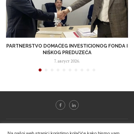
PARTNERSTVO DOMAĆEG INVESTICIONOG FONDA I
NIŠKOG PREDUZEĆA
7. август 2026.
Svi tekstovi sa portala "Biznis i finansije" su u vlasništvu "NIP
Na našoj web stranici koristimo kolačiće kako bismo vam