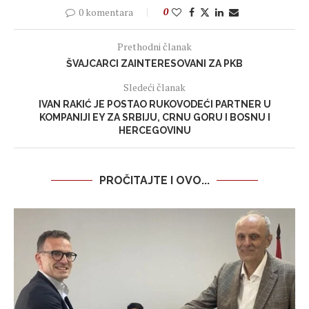
0 komentara
0
Prethodni članak
ŠVAJCARCI ZAINTERESOVANI ZA PKB
Sledeći članak
IVAN RAKIĆ JE POSTAO RUKOVODEĆI PARTNER U
KOMPANIJI EY ZA SRBIJU, CRNU GORU I BOSNU I
HERCEGOVINU
PROČITAJTE I OVO...