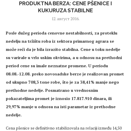
PRODUKTNA BERZA: CENE PŠENICE I
KUKURUZA STABILNE
12. август 2016.
Posle dužeg perioda cenovne nestabilnosti, za proteklu
nedelju na tržištu roba iz sektora primarnog agrara se
može reći da je bila izrazito stabilna. Cene u toku nedelje
su varirale u vrlo uskim okvirima, a u odnosu na prethodni
period cene su imale neznatne promene. U periodu
08.08.-12.08. preko novosadske berze je realizovan promet
od ukupno 708,3 tone robe, što je za 38,41% manje nego
prethodne nedelje. Posmatrano u vrednosnim
pokazateljima promet je iznosio 17.817.910 dinara, ili
29,97% manje u odnosu na isti parametar iz prethodne
nedelje.
Cena pšenice se definitivno stabilizovala na relaciji između 14,50