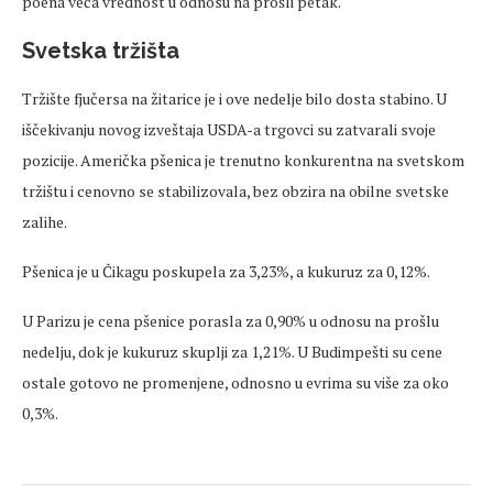
poena veća vrednost u odnosu na prošli petak.
Svetska tržišta
Tržište fjučersa na žitarice je i ove nedelje bilo dosta stabino. U
iščekivanju novog izveštaja USDA-a trgovci su zatvarali svoje
pozicije. Američka pšenica je trenutno konkurentna na svetskom
tržištu i cenovno se stabilizovala, bez obzira na obilne svetske
zalihe.
Pšenica je u Čikagu poskupela za 3,23%, a kukuruz za 0,12%.
U Parizu je cena pšenice porasla za 0,90% u odnosu na prošlu
nedelju, dok je kukuruz skuplji za 1,21%. U Budimpešti su cene
ostale gotovo ne promenjene, odnosno u evrima su više za oko
0,3%.