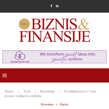
Home
Vesti
Ekonomija
Produktna berza: Cene
pšenice i kukuruza stabilne
Ekonomija
Slajder