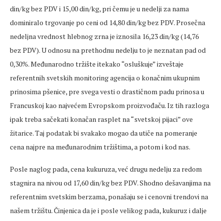
din/kg bez PDV i 15,00 din/kg, pri čemu je u nedelji za nama
dominiralo trgovanje po ceni od 14,80 din/kg bez PDV. Prosečna
nedeljna vrednost hlebnog zrna je iznosila 16,23 din/kg (14,76
bez PDV). U odnosu na prethodnu nedelju to je neznatan pad od
0,30%. Međunarodno tržište itekako “osluškuje” izveštaje
referentnih svetskih monitoring agencija o konačnim ukupnim
prinosima pšenice, pre svega vesti o drastičnom padu prinosa u
Francuskoj kao najvećem Evropskom proizvođaču. Iz tih razloga
ipak treba sačekati konačan rasplet na “svetskoj pijaci” ove
žitarice. Taj podatak bi svakako mogao da utiče na pomeranje
cena najpre na međunarodnim tržištima, a potom i kod nas.
Posle naglog pada, cena kukuruza, već drugu nedelju za redom
stagnira na nivou od 17,60 din/kg bez PDV. Shodno dešavanjima na
referentnim svetskim berzama, ponašaju se i cenovni trendovi na
našem tržištu. Činjenica da je i posle velikog pada, kukuruz i dalje