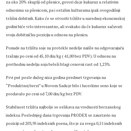
za oko 20% skuplji od pšenice, govori da je kukuruz u relativim
odnosima sa pšenicom, pa i ostalim kulturama ipak ovogodišnji
tržišni dobitnik. Kako će se otvoriti tržište u narednoj ekonomskoj
godini biće vrlo interesantno, ali svakako da će kukuruz sačuvati
svoju dobitničku poziciju u odnosu na pšenicu.
Ponude na tržištu soje su protekle nedelje naišle na odgovarajuću
tražnju po ceni od 45,10 din/kg ( 41,00 bez PDV). U odnosu na
prethodnu nedelju soja beleži blagi cenovni rast od 1,23%.
Prvi put posle dužeg niza godina predmet trgovanja na
“Produktnoj berzi” u Novom Sadu je bilo i lucerkino seno koje se
prodavalo po ceni od 7,00 din/kg bez PDV.
Stabilnost tržišta najbolje se oslikava na vrednosti berzanskog
indeksa. Poslednjeg dana trgovanja PRODEX se zaustavio na
poziciji od 203,95 indeksnih poena, što je za svega 0,51 indeksnih