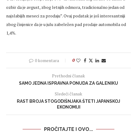
ozbir da je avgust, zbog letnjih odmora, tradicionalno jedan od
najslabijih meseci za prodaju”. Ovaj podatak je još interesantniji
zbog činjenice da je u julu zabeležen pad prodaje automobila od
1,4%.
0 komentara
0
Prethodni članak
SAMO JEDNA ISPRAVNA PONUDA ZA GALENIKU
Sledeći članak
RAST BROJA STOGODIŠNJAKA ŠTETI JAPANSKOJ
EKONOMIJI
PROČITAJTE I OVO...