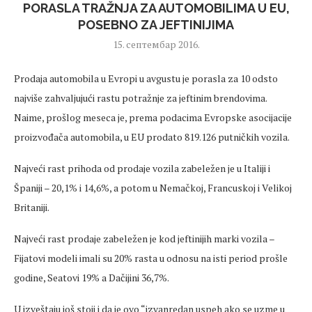
PORASLA TRAŽNJA ZA AUTOMOBILIMA U EU,
POSEBNO ZA JEFTINIJIMA
15. септембар 2016.
Prodaja automobila u Evropi u avgustu je porasla za 10 odsto
najviše zahvaljujući rastu potražnje za jeftinim brendovima.
Naime, prošlog meseca je, prema podacima Evropske asocijacije
proizvođača automobila, u EU prodato 819.126 putničkih vozila.
Najveći rast prihoda od prodaje vozila zabeležen je u Italiji i
Španiji – 20,1% i 14,6%, a potom u Nemačkoj, Francuskoj i Velikoj
Britaniji.
Najveći rast prodaje zabeležen je kod jeftinijih marki vozila –
Fijatovi modeli imali su 20% rasta u odnosu na isti period prošle
godine, Seatovi 19% a Dačijini 36,7%.
U izveštaju još stoji i da je ovo “izvanredan uspeh ako se uzme u