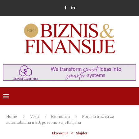
Home
Vesti
Ekonomija
Porasla tražnja za
automobilima u EU, posebno za jeftinijima
Ekonomija
Slajder