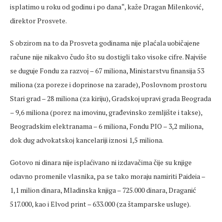
isplatimo u roku od godinu i po dana“, kaže Dragan Milenković,
direktor Prosvete.
S obzirom na to da Prosveta godinama nije plaćala uobičajene
račune nije nikakvo čudo što su dostigli tako visoke cifre. Najviše
se duguje Fondu za razvoj – 67 miliona, Ministarstvu finansija 53
miliona (za poreze i doprinose na zarade), Poslovnom prostoru
Stari grad – 28 miliona (za kiriju), Gradskoj upravi grada Beograda
– 9,6 miliona (porez na imovinu, građevinsko zemljište i takse),
Beogradskim elektranama – 6 miliona, Fondu PIO – 3,2 miliona,
dok dug advokatskoj kancelariji iznosi 1,5 miliona.
Gotovo ni dinara nije isplaćivano ni izdavačima čije su knjige
odavno promenile vlasnika, pa se tako moraju namiriti Paideia –
1,1 milion dinara, Mladinska knjiga – 725.000 dinara, Draganić
517.000, kao i Elvod print – 633.000 (za štamparske usluge).