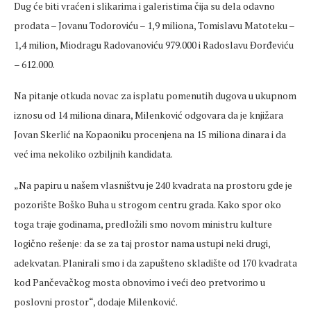
Dug će biti vraćen i slikarima i galeristima čija su dela odavno
prodata – Jovanu Todoroviću – 1,9 miliona, Tomislavu Matoteku –
1,4 milion, Miodragu Radovanoviću 979.000 i Radoslavu Đorđeviću
– 612.000.
Na pitanje otkuda novac za isplatu pomenutih dugova u ukupnom
iznosu od 14 miliona dinara, Milenković odgovara da je knjižara
Jovan Skerlić na Kopaoniku procenjena na 15 miliona dinara i da
već ima nekoliko ozbiljnih kandidata.
„Na papiru u našem vlasništvu je 240 kvadrata na prostoru gde je
pozorište Boško Buha u strogom centru grada. Kako spor oko
toga traje godinama, predložili smo novom ministru kulture
logično rešenje: da se za taj prostor nama ustupi neki drugi,
adekvatan. Planirali smo i da zapušteno skladište od 170 kvadrata
kod Pančevačkog mosta obnovimo i veći deo pretvorimo u
poslovni prostor“, dodaje Milenković.