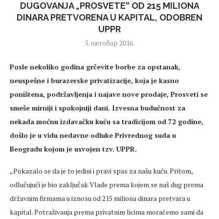
DUGOVANJA „PROSVETE“ OD 215 MILIONA
DINARA PRETVORENA U KAPITAL, ODOBREN
UPPR
5. октобар 2016.
Posle nekoliko godina grčevite borbe za opstanak,
neuspešne i burazerske privatizacije, koja je kasno
poništena, podržavljenja i najave nove prodaje, Prosveti se
smeše mirniji i spokojniji dani. Izvesna budućnost za
nekada moćnu izdavačku kuću sa tradicijom od 72 godine,
došlo je u vidu nedavne odluke Privrednog suda u
Beogradu kojom je usvojen tzv. UPPR.
„Pokazalo se da je to jedini i pravi spas za našu kuću. Pritom,
odlučujući je bio zaključak Vlade prema kojem se naš dug prema
državnim firmama u iznosu od 215 miliona dinara pretvara u
kapital. Potraživanja prema privatnim licima moraćemo sami da