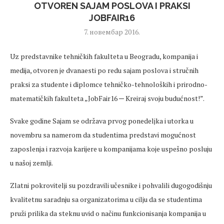
OTVOREN SAJAM POSLOVA I PRAKSI
JOBFAIR16
7. новембар 2016.
Uz predstavnike tehničkih fakulteta u Beogradu, kompanija i
medija, otvoren je dvanaesti po redu sajam poslova i stručnih
praksi za studente i diplomce tehničko-tehnoloških i prirodno-
matematičkih fakulteta „JobFair16 ─ Kreiraj svoju budućnost!”.
Svake godine Sajam se održava prvog ponedeljka i utorka u
novembru sa namerom da studentima predstavi mogućnost
zaposlenja i razvoja karijere u kompanijama koje uspešno posluju
u našoj zemlji.
Zlatni pokrovitelji su pozdravili učesnike i pohvalili dugogodišnju
kvalitetnu saradnju sa organizatorima u cilju da se studentima
pruži prilika da steknu uvid o načinu funkcionisanja kompanija u