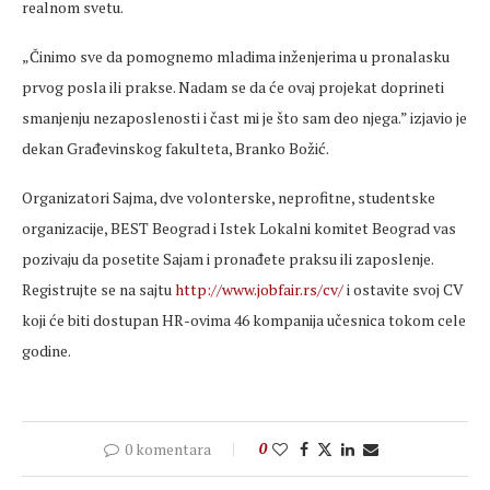
realnom svetu.
„Činimo sve da pomognemo mladima inženjerima u pronalasku
prvog posla ili prakse. Nadam se da će ovaj projekat doprineti
smanjenju nezaposlenosti i čast mi je što sam deo njega.” izjavio je
dekan Građevinskog fakulteta, Branko Božić.
Organizatori Sajma, dve volonterske, neprofitne, studentske
organizacije, BEST Beograd i Istek Lokalni komitet Beograd vas
pozivaju da posetite Sajam i pronađete praksu ili zaposlenje.
Registrujte se na sajtu
http://www.jobfair.rs/cv/
i ostavite svoj CV
koji će biti dostupan HR-ovima 46 kompanija učesnica tokom cele
godine.
0 komentara
0