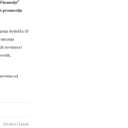
Finansije“
i promociju
anja dodelila 10
irmisanja
h novinara i
ovnih,
imovima od
Sledeći članak