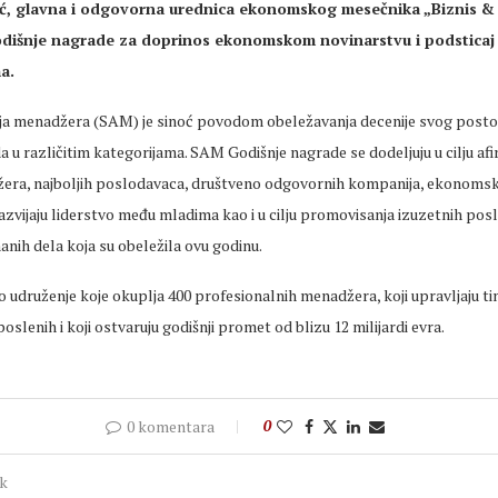
ć, glavna i odgovorna urednica ekonomskog mesečnika „Biznis & 
odišnje nagrade za doprinos ekonomskom novinarstvu i podsticaj 
a.
ija menadžera (SAM) je sinoć povodom obeležavanja decenije svog postoj
a u različitim kategorijama. SAM Godišnje nagrade se dodeljuju u cilju af
žera, najboljih poslodavaca, društveno odgovornih kompanija, ekonomski
azvijaju liderstvo među mladima kao i u cilju promovisanja izuzetnih posl
anih dela koja su obeležila ovu godinu.
 udruženje koje okuplja 400 profesionalnih menadžera, koji upravljaju t
oslenih i koji ostvaruju godišnji promet od blizu 12 milijardi evra.
0 komentara
0
ak