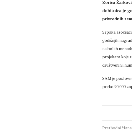
Zorica Žarkovi
dobitnica je g
privrednih tem
Srpska asocijac
godišnjih nagrad
najboljih menad
projekata koje r
društvenih i hum
SAM je poslovno
preko 90.000 zap
Prethodni član