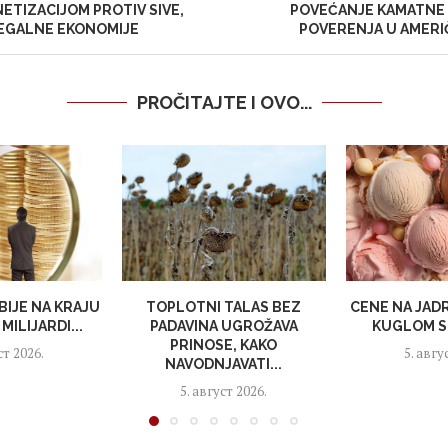
NETIZACIJOM PROTIV SIVE,
POVEĆANJE KAMATNE
 LEGALNE EKONOMIJE
POVERENJA U AMERI
PROČITAJTE I OVO...
BIJE NA KRAJU
TOPLOTNI TALAS BEZ
CENE NA JAD
MILIJARDI...
PADAVINA UGROŽAVA
KUGLOM S
PRINOSE, KAKO
ст 2026.
5. авгу
NAVODNJAVATI...
5. август 2026.