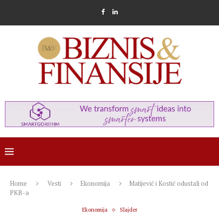
Home
Vesti
Ekonomija
Matijević i Kostić odustali od
PKB-a
Ekonomija
Slajder