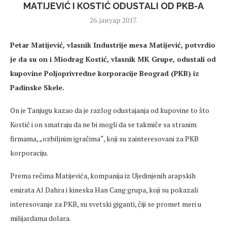
MATIJEVIĆ I KOSTIĆ ODUSTALI OD PKB-A
26. јануар 2017.
Petar Matijević, vlasnik Industrije mesa Matijević, potvrdio
je da su on i Miodrag Kostić, vlasnik MK Grupe, odustali od
kupovine Poljoprivredne korporacije Beograd (PKB) iz
Padinske Skele.
On je Tanjugu kazao da je razlog odustajanja od kupovine to što
Kostić i on smatraju da ne bi mogli da se takmiče sa stranim
firmama, „ozbiljnim igračima“, koji su zainteresovani za PKB
korporaciju.
Prema rečima Matijevića, kompanija iz Ujedinjenih arapskih
emirata Al Dahra i kineska Han Cang grupa, koji su pokazali
interesovanje za PKB, su svetski giganti, čiji se promet meri u
milijardama dolara.