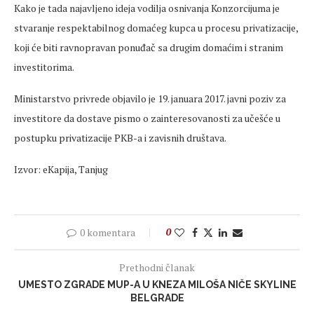
Kako je tada najavljeno ideja vodilja osnivanja Konzorcijuma je
stvaranje respektabilnog domaćeg kupca u procesu privatizacije,
koji će biti ravnopravan ponuđač sa drugim domaćim i stranim
investitorima.
Ministarstvo privrede objavilo je 19. januara 2017. javni poziv za
investitore da dostave pismo o zainteresovanosti za učešće u
postupku privatizacije PKB-a i zavisnih društava.
Izvor: eKapija, Tanjug
0 komentara
0
Prethodni članak
UMESTO ZGRADE MUP-A U KNEZA MILOŠA NIČE SKYLINE
BELGRADE