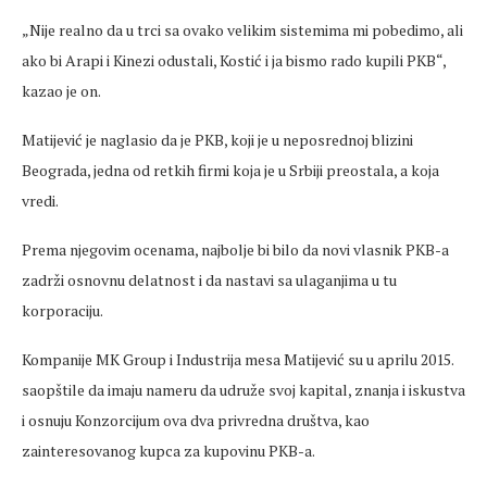
„Nije realno da u trci sa ovako velikim sistemima mi pobedimo, ali
ako bi Arapi i Kinezi odustali, Kostić i ja bismo rado kupili PKB“,
kazao je on.
Matijević je naglasio da je PKB, koji je u neposrednoj blizini
Beograda, jedna od retkih firmi koja je u Srbiji preostala, a koja
vredi.
Prema njegovim ocenama, najbolje bi bilo da novi vlasnik PKB-a
zadrži osnovnu delatnost i da nastavi sa ulaganjima u tu
korporaciju.
Kompanije MK Group i Industrija mesa Matijević su u aprilu 2015.
saopštile da imaju nameru da udruže svoj kapital, znanja i iskustva
i osnuju Konzorcijum ova dva privredna društva, kao
zainteresovanog kupca za kupovinu PKB-a.