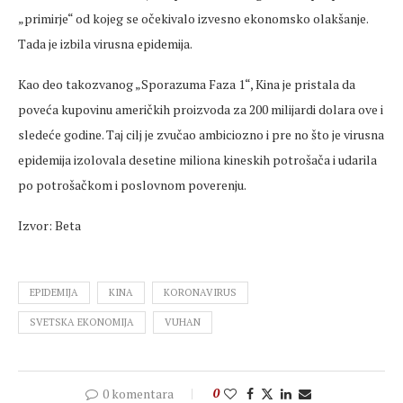
„primirje“ od kojeg se očekivalo izvesno ekonomsko olakšanje.
Tada je izbila virusna epidemija.
Kao deo takozvanog „Sporazuma Faza 1“, Kina je pristala da
poveća kupovinu američkih proizvoda za 200 milijardi dolara ove i
sledeće godine. Taj cilj je zvučao ambiciozno i pre no što je virusna
epidemija izolovala desetine miliona kineskih potrošača i udarila
po potrošačkom i poslovnom poverenju.
Izvor: Beta
EPIDEMIJA
KINA
KORONAVIRUS
SVETSKA EKONOMIJA
VUHAN
0 komentara
0