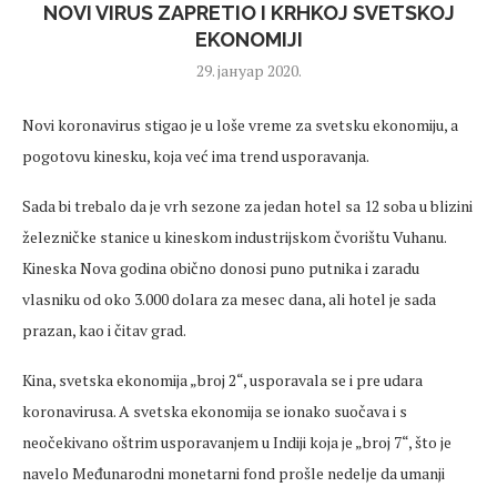
NOVI VIRUS ZAPRETIO I KRHKOJ SVETSKOJ
EKONOMIJI
29. јануар 2020.
Novi koronavirus stigao je u loše vreme za svetsku ekonomiju, a
pogotovu kinesku, koja već ima trend usporavanja.
Sada bi trebalo da je vrh sezone za jedan hotel sa 12 soba u blizini
železničke stanice u kineskom industrijskom čvorištu Vuhanu.
Kineska Nova godina obično donosi puno putnika i zaradu
vlasniku od oko 3.000 dolara za mesec dana, ali hotel je sada
prazan, kao i čitav grad.
Kina, svetska ekonomija „broj 2“, usporavala se i pre udara
koronavirusa. A svetska ekonomija se ionako suočava i s
neočekivano oštrim usporavanjem u Indiji koja je „broj 7“, što je
navelo Međunarodni monetarni fond prošle nedelje da umanji