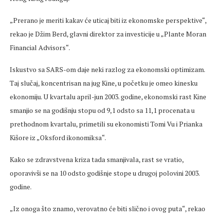
„Prerano je meriti kakav će uticaj biti iz ekonomske perspektive“,
rekao je Džim Berd, glavni direktor za investicije u „Plante Moran
Financial Advisors“.
Iskustvo sa SARS-om daje neki razlog za ekonomski optimizam.
Taj slučaj, koncentrisan na jug Kine, u početku je omeo kinesku
ekonomiju. U kvartalu april-jun 2003. godine, ekonomski rast Kine
smanjio se na godišnju stopu od 9,1 odsto sa 11,1 procenata u
prethodnom kvartalu, primetili su ekonomisti Tomi Vu i Prianka
Kišore iz „Oksford ikonomiksa“.
Kako se zdravstvena kriza tada smanjivala, rast se vratio,
oporavivši se na 10 odsto godišnje stope u drugoj polovini 2003.
godine.
„Iz onoga što znamo, verovatno će biti slično i ovog puta“, rekao