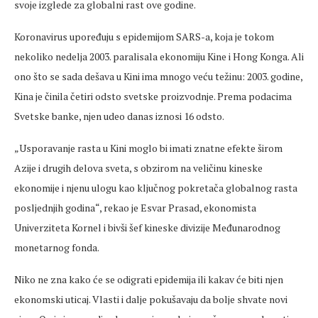
svoje izglede za globalni rast ove godine.
Koronavirus upoređuju s epidemijom SARS-a, koja je tokom
nekoliko nedelja 2003. paralisala ekonomiju Kine i Hong Konga. Ali
ono što se sada dešava u Kini ima mnogo veću težinu: 2003. godine,
Kina je činila četiri odsto svetske proizvodnje. Prema podacima
Svetske banke, njen udeo danas iznosi 16 odsto.
„Usporavanje rasta u Kini moglo bi imati znatne efekte širom
Azije i drugih delova sveta, s obzirom na veličinu kineske
ekonomije i njenu ulogu kao ključnog pokretača globalnog rasta
posljednjih godina“, rekao je Esvar Prasad, ekonomista
Univerziteta Kornel i bivši šef kineske divizije Međunarodnog
monetarnog fonda.
Niko ne zna kako će se odigrati epidemija ili kakav će biti njen
ekonomski uticaj. Vlasti i dalje pokušavaju da bolje shvate novi