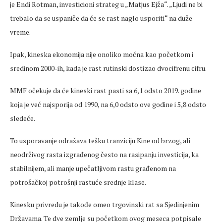
je Endi Rotman, investicioni strateg u „Matjus Ejža“. „Ljudi ne bi
trebalo da se uspaniče da će se rast naglo usporiti“ na duže
vreme.
Ipak, kineska ekonomija nije onoliko moćna kao početkom i
sredinom 2000-ih, kada je rast rutinski dostizao dvocifrenu cifru.
MMF očekuje da će kineski rast pasti sa 6,1 odsto 2019. godine
koja je već najsporija od 1990, na 6,0 odsto ove godine i 5,8 odsto
sledeće.
To usporavanje odražava tešku tranziciju Kine od brzog, ali
neodrživog rasta izgrađenog često na rasipanju investicija, ka
stabilnijem, ali manje upečatljivom rastu građenom na
potrošačkoj potrošnji rastuće srednje klase.
Kinesku privredu je takođe omeo trgovinski rat sa Sjedinjenim
Državama. Te dve zemlje su početkom ovog meseca potpisale