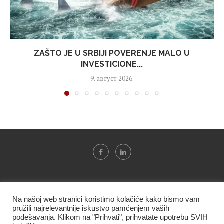
ZAŠTO JE U SRBIJI POVERENJE MALO U
INVESTICIONE...
9. август 2026.
Svi tekstovi sa portala "Biznis i finansije" su u vlasništvu "NIP
Na našoj web stranici koristimo kolačiće kako bismo vam
BIF PRESS doo" i ne smeju se presnositi niti koristiti, delimično
pružili najrelevantnije iskustvo pamćenjem vaših
ni u celosti, bez izričite dozvole kompanije.
podešavanja. Klikom na "Prihvati", prihvatate upotrebu SVIH