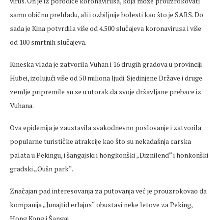
virus. On je iz porodice koronavirusa, koja može prouzrokovati
samo običnu prehladu, ali i ozbiljnije bolesti kao što je SARS. Do
sada je Kina potvrdila više od 4.500 slučajeva koronavirusa i više
od 100 smrtnih slučajeva.
Kineska vlada je zatvorila Vuhan i 16 drugih gradova u provinciji
Hubei, izolujući više od 50 miliona ljudi. Sjedinjene Države i druge
zemlje pripremile su se u utorak da svoje državljane prebace iz
Vuhana.
Ova epidemija je zaustavila svakodnevno poslovanje i zatvorila
popularne turističke atrakcije kao što su nekadašnja carska
palata u Pekingu, i šangajski i hongkonški „Diznilend“ i honkonški
gradski „Oušn park“.
Značajan pad interesovanja za putovanja već je prouzrokovao da
kompanija „Junajtid erlajns“ obustavi neke letove za Peking,
Hong Kong i Šangaj.