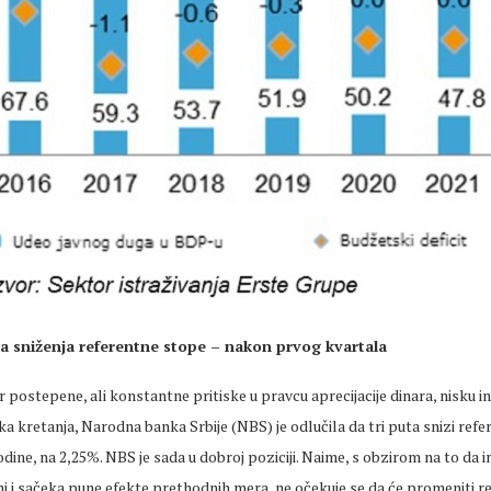
ja sniženja referentne stope – nakon prvog kvartala
 postepene, ali konstantne pritiske u pravcu aprecijacije dinara, nisku inf
kretanja, Narodna banka Srbije (NBS) je odlučila da tri puta snizi ref
ine, na 2,25%. NBS je sada u dobroj poziciji. Naime, s obzirom na to da 
i i sačeka pune efekte prethodnih mera, ne očekuje se da će promeniti r