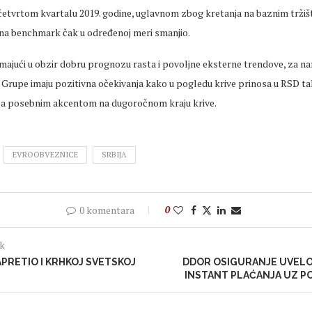
četvrtom kvartalu 2019. godine, uglavnom zbog kretanja na baznim tržiš
na benchmark čak u određenoj meri smanjio.
majući u obzir dobru prognozu rasta i povoljne eksterne trendove, za na
e Grupe imaju pozitivna očekivanja kako u pogledu krive prinosa u RSD tak
sa posebnim akcentom na dugoročnom kraju krive.
EVROOBVEZNICE
SRBIJA
0 komentara
0
ak
APRETIO I KRHKOJ SVETSKOJ
DDOR OSIGURANJE UVEL
INSTANT PLAĆANJA UZ P