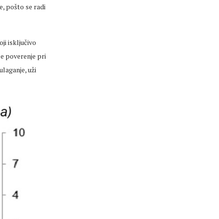
, pošto se radi
ji isključivo
će poverenje pri
ulaganje, uži