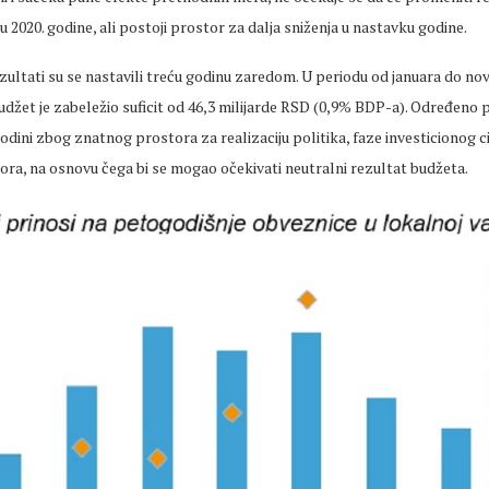
 2020. godine, ali postoji prostor za dalja sniženja u nastavku godine.
ezultati su se nastavili treću godinu zaredom. U periodu od januara do n
džet je zabeležio suficit od 46,3 milijarde RSD (0,9% BDP-a). Određeno 
godini zbog znatnog prostora za realizaciju politika, faze investicionog ci
ora, na osnovu čega bi se mogao očekivati neutralni rezultat budžeta.