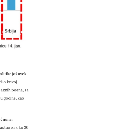
litike još uvek
i o krivoj
baznih poena, sa
ju godine, kao
očnom i
astao za oko 20