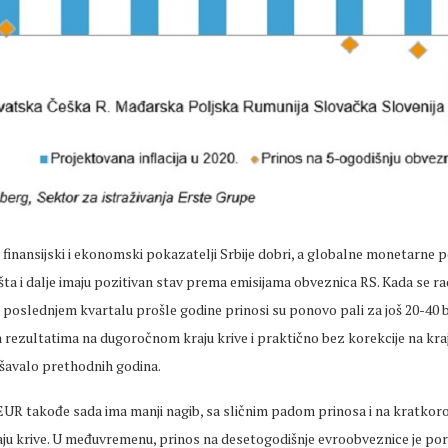
finansijski i ekonomski pokazatelji Srbije dobri, a globalne monetarne po
išta i dalje imaju pozitivan stav prema emisijama obveznica RS. Kada se rad
 poslednjem kvartalu prošle godine prinosi su ponovo pali za još 20-40 
rezultatima na dugoročnom kraju krive i praktično bez korekcije na kra
ešavalo prethodnih godina.
 EUR takođe sada ima manji nagib, sa sličnim padom prinosa i na kratkor
u krive. U međuvremenu, prinos na desetogodišnje evroobveznice je por