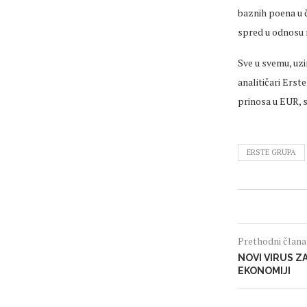
baznih poena u 
spred u odnosu 
Sve u svemu, uzi
analitičari Erst
prinosa u EUR, 
ERSTE GRUPA
Prethodni član
NOVI VIRUS Z
EKONOMIJI