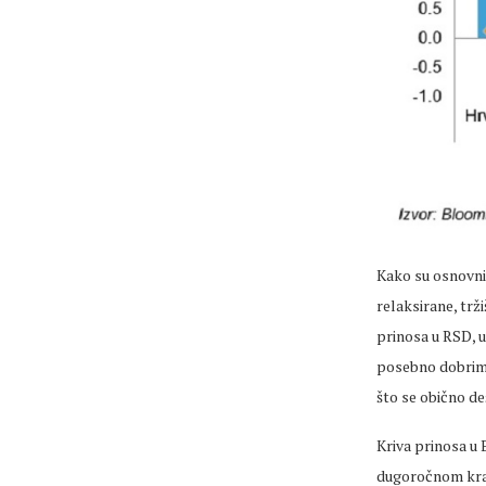
Kako su osnovni 
relaksirane, trž
prinosa u RSD, u
posebno dobrim 
što se obično d
Kriva prinosa u
dugoročnom kraj