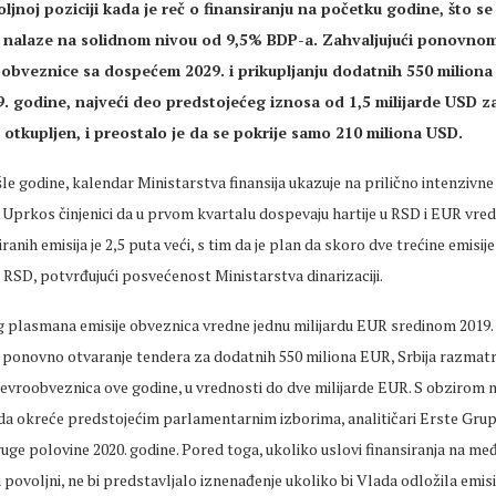
oljnoj poziciji kada je reč o finansiranju na početku godine, što s
e nalaze na solidnom nivou od 9,5% BDP-a. Zahvaljujući ponovno
obveznice sa dospećem 2029. i prikupljanju dodatnih 550 miliona
 godine, najveći deo predstojećeg iznosa od 1,5 milijarde USD z
e otkupljen, i preostalo je da se pokrije samo 210 miliona USD.
šle godine, kalendar Ministarstva finansija ukazuje na prilično intenzivne
Uprkos činjenici da u prvom kvartalu dospevaju hartije u RSD i EUR vred
anih emisija je 2,5 puta veći, s tim da je plan da skoro dve trećine emisije
RSD, potvrđujući posvećenost Ministarstva dinarizaciji.
plasmana emisije obveznica vredne jednu milijardu EUR sredinom 2019. 
lo ponovno otvaranje tendera za dodatnih 550 miliona EUR, Srbija razma
e evroobveznica ove godine, u vrednosti do dve milijarde EUR. S obzirom n
da okreće predstojećim parlamentarnim izborima, analitičari Erste Grup
uge polovine 2020. godine. Pored toga, ukoliko uslovi finansiranja na m
 povoljni, ne bi predstavljalo iznenađenje ukoliko bi Vlada odložila emisi