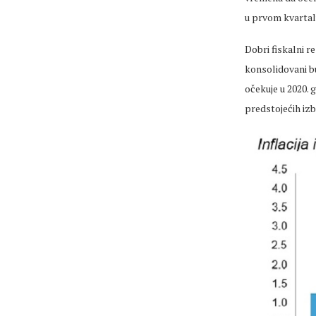
u prvom kvartalu
Dobri fiskalni r
konsolidovani bu
očekuje u 2020. 
predstojećih izb