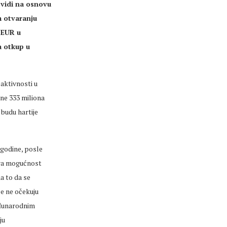
e vidi na osnovu
m otvaranju
 EUR u
a otkup u
 aktivnosti u
ne 333 miliona
 budu hartije
godine, posle
tra mogućnost
a to da se
e ne očekuju
eđunarodnim
ju