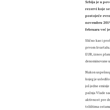
Srbija je u pov
rezervi koje s
postojeće evro
novembru 2019.
februaru već j
Slično kao i pro
prvom kvartalu. 
EUR, iznos planir
denominovane u 
Nakon uspešnog 
kojeg je usledi
još jedne emisij
pažnja Vlade sa
aktivnost pre dr
tržištima ostanu