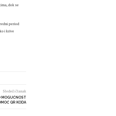
tima, dok se
redni period
o i krive
Sledeći članak
O MOGUĆNOST
OMOĆ QR KODA