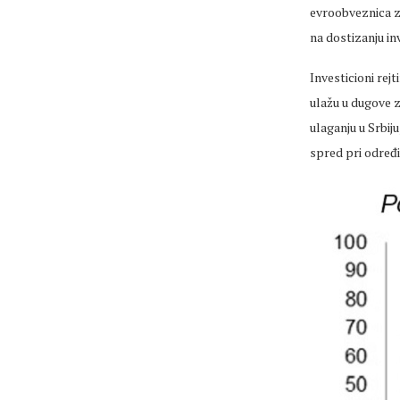
evroobveznica za
na dostizanju in
Investicioni rej
ulažu u dugove z
ulaganju u Srbiju
spred pri određi