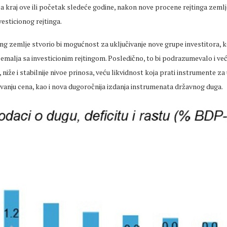
 kraj ove ili početak sledeće godine, nakon nove procene rejtinga zemlje
vesticionog rejtinga.
ting zemlje stvorio bi mogućnost za uključivanje nove grupe investitora, ko
emalja sa investicionim rejtingom. Posledično, to bi podrazumevalo i ve
, niže i stabilnije nivoe prinosa, veću likvidnost koja prati instrumente za 
vanju cena, kao i nova dugoročnija izdanja instrumenata državnog duga.