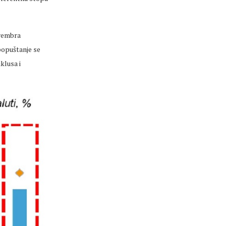
ovembra
popuštanje se
klusa i