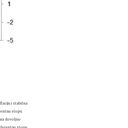
laciju i stabilna
erentnu stopu
ima dovoljno
eferentnu stopu