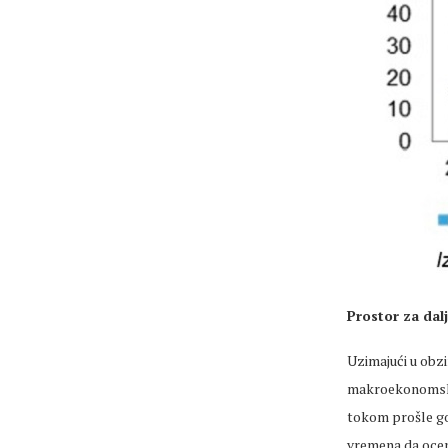
Prostor za dal
Uzimajući u obzir
makroekonomska 
tokom prošle god
vremena da ocen