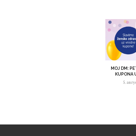
MOJ DM: PE
KUPONA U
5. авгу