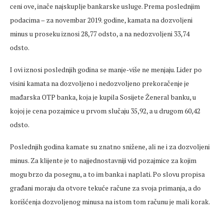
ceni ove, inače najskuplje bankarske usluge. Prema poslednjim
podacima – za novembar 2019. godine, kamata na dozvoljeni
minus u proseku iznosi 28,77 odsto, a na nedozvoljeni 33,74
odsto.
I ovi iznosi poslednjih godina se manje-više ne menjaju. Lider po
visini kamata na dozvoljeno i nedozvoljeno prekoračenje je
mađarska OTP banka, koja je kupila Sosijete Ženeral banku, u
kojoj je cena pozajmice u prvom slučaju 35,92, a u drugom 60,42
odsto.
Poslednjih godina kamate su znatno snižene, ali ne i za dozvoljeni
minus. Za klijente je to najjednostavniji vid pozajmice za kojim
mogu brzo da posegnu, a to im banka i naplati. Po slovu propisa
građani moraju da otvore tekuće račune za svoja primanja, a do
korišćenja dozvoljenog minusa na istom tom računu je mali korak.