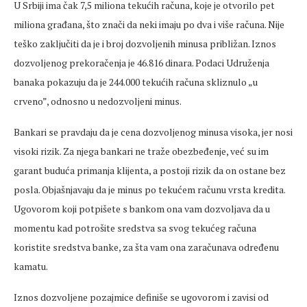
U Srbiji ima čak 7,5 miliona tekućih računa, koje je otvorilo pet
miliona građana, što znači da neki imaju po dva i više računa. Nije
teško zaključiti da je i broj dozvoljenih minusa približan. Iznos
dozvoljenog prekoračenja je 46.816 dinara. Podaci Udruženja
banaka pokazuju da je 244.000 tekućih računa skliznulo „u
crveno”, odnosno u nedozvoljeni minus.
Bankari se pravdaju da je cena dozvoljenog minusa visoka, jer nosi
visoki rizik. Za njega bankari ne traže obezbeđenje, već su im
garant buduća primanja klijenta, a postoji rizik da on ostane bez
posla. Objašnjavaju da je minus po tekućem računu vrsta kredita.
Ugovorom koji potpišete s bankom ona vam dozvoljava da u
momentu kad potrošite sredstva sa svog tekućeg računa
koristite sredstva banke, za šta vam ona zaračunava određenu
kamatu.
Iznos dozvoljene pozajmice definiše se ugovorom i zavisi od