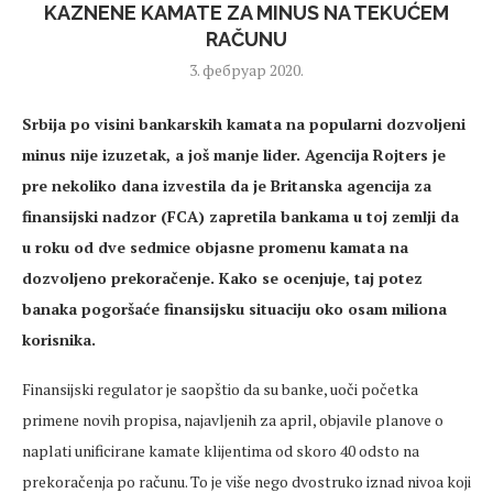
KAZNENE KAMATE ZA MINUS NA TEKUĆEM
RAČUNU
3. фебруар 2020.
Srbija po visini bankarskih kamata na popularni dozvoljeni
minus nije izuzetak, a još manje lider. Agencija Rojters je
pre nekoliko dana izvestila da je Britanska agencija za
finansijski nadzor (FCA) zapretila bankama u toj zemlji da
u roku od dve sedmice objasne promenu kamata na
dozvoljeno prekoračenje. Kako se ocenjuje, taj potez
banaka pogoršaće finansijsku situaciju oko osam miliona
korisnika.
Finansijski regulator je saopštio da su banke, uoči početka
primene novih propisa, najavljenih za april, objavile planove o
naplati unificirane kamate klijentima od skoro 40 odsto na
prekoračenja po računu. To je više nego dvostruko iznad nivoa koji