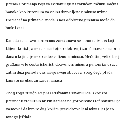
proseka primanja koja se evidentiraju na tekućem računu. Većina
banaka kao kriterijum za visinu dozvoljenog minusa uzima
tromesečna primanja, mada iznos odobrenog minusa može da
bude i veći.
Kamata na dozvoljeni minus zaračunava se samo na iznos koji
klijent koristi, a ne na onaj koji je odobren, i zaračunava se na broj
dana u kojima je neko u dozvoljenom minusu. Međutim, veliki broj
građana vrlo često iskoristi dozvoljeni minus u punom iznosu, a
zatim duži period ne izmiruje svoju obavezu, zbog čega plaća
kamatu na ukupan iznos minusa.
Zbog toga stručnjaci prezaduženima savetuju da iskoriste
prednosti trenutnih niskih kamata na gotovinske i refinansirajuće
zajmove i da izmire dug koji im pravi dozvoljeni minus, jer je to
mnogo jeftinije.