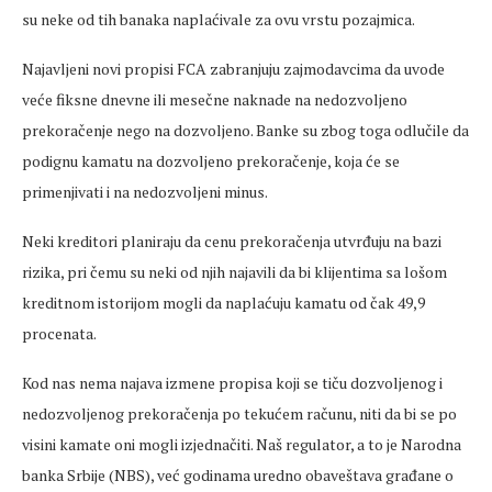
su neke od tih banaka naplaćivale za ovu vrstu pozajmica.
Najavljeni novi propisi FCA zabranjuju zajmodavcima da uvode
veće fiksne dnevne ili mesečne naknade na nedozvoljeno
prekoračenje nego na dozvoljeno. Banke su zbog toga odlučile da
podignu kamatu na dozvoljeno prekoračenje, koja će se
primenjivati i na nedozvoljeni minus.
Neki kreditori planiraju da cenu prekoračenja utvrđuju na bazi
rizika, pri čemu su neki od njih najavili da bi klijentima sa lošom
kreditnom istorijom mogli da naplaćuju kamatu od čak 49,9
procenata.
Kod nas nema najava izmene propisa koji se tiču dozvoljenog i
nedozvoljenog prekoračenja po tekućem računu, niti da bi se po
visini kamate oni mogli izjednačiti. Naš regulator, a to je Narodna
banka Srbije (NBS), već godinama uredno obaveštava građane o