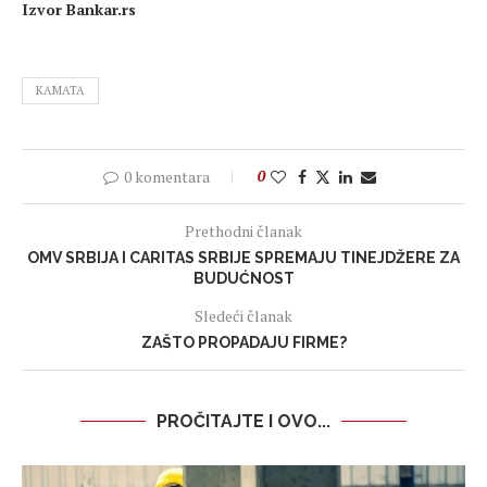
Izvor Bankar.rs
KAMATA
0 komentara
0
Prethodni članak
OMV SRBIJA I CARITAS SRBIJE SPREMAJU TINEJDŽERE ZA
BUDUĆNOST
Sledeći članak
ZAŠTO PROPADAJU FIRME?
PROČITAJTE I OVO...