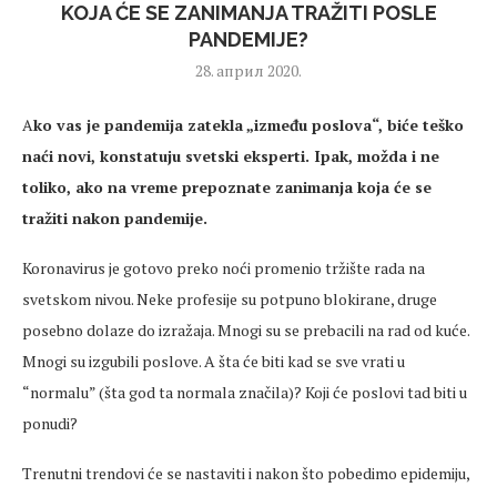
KOJA ĆE SE ZANIMANJA TRAŽITI POSLE
PANDEMIJE?
28. април 2020.
A
ko vas je pandemija zatekla „između poslova“, biće teško
naći novi, konstatuju svetski eksperti. Ipak, možda i ne
toliko, ako na vreme prepoznate zanimanja koja će se
tražiti nakon pandemije.
Koronavirus je gotovo preko noći promenio tržište rada na
svetskom nivou. Neke profesije su potpuno blokirane, druge
posebno dolaze do izražaja. Mnogi su se prebacili na rad od kuće.
Mnogi su izgubili poslove. A šta će biti kad se sve vrati u
“normalu” (šta god ta normala značila)? Koji će poslovi tad biti u
ponudi?
Trenutni trendovi će se nastaviti i nakon što pobedimo epidemiju,