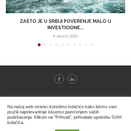
ZAŠTO JE U SRBIJI POVERENJE MALO U
INVESTICIONE...
9. август 2026.
Svi tekstovi sa portala "Biznis i finansije" su u vlasništvu "NIP
Na našoj web stranici koristimo kolačiće kako bismo vam
BIF PRESS doo" i ne smeju se presnositi niti koristiti, delimično
pružili najrelevantnije iskustvo pamćenjem vaših
ni u celosti, bez izričite dozvole kompanije.
podešavanja. Klikom na "Prihvati", prihvatate upotrebu SVIH
kolačića.
@2020 -
Studio triD