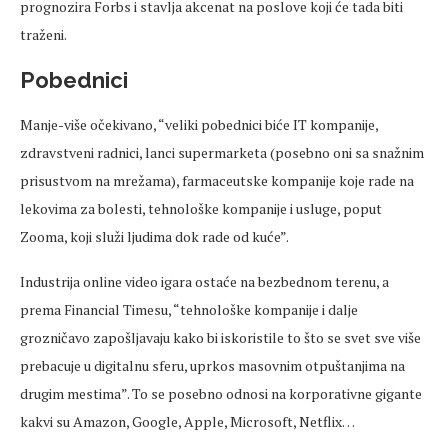
prognozira Forbs i stavlja akcenat na poslove koji će tada biti
traženi.
Pobednici
Manje-više očekivano, “veliki pobednici biće IT kompanije,
zdravstveni radnici, lanci supermarketa (posebno oni sa snažnim
prisustvom na mrežama), farmaceutske kompanije koje rade na
lekovima za bolesti, tehnološke kompanije i usluge, poput
Zooma, koji služi ljudima dok rade od kuće”.
Industrija online video igara ostaće na bezbednom terenu, a
prema Financial Timesu, “tehnološke kompanije i dalje
grozničavo zapošljavaju kako bi iskoristile to što se svet sve više
prebacuje u digitalnu sferu, uprkos masovnim otpuštanjima na
drugim mestima”. To se posebno odnosi na korporativne gigante
kakvi su Amazon, Google, Apple, Microsoft, Netflix…