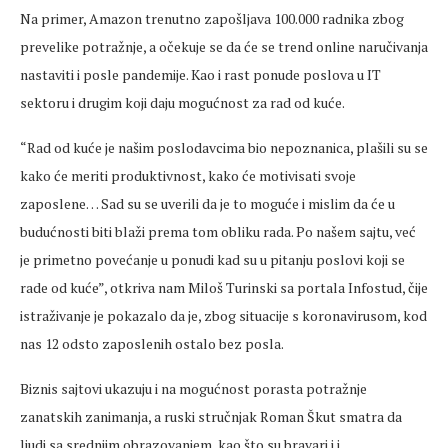
Na primer, Amazon trenutno zapošljava 100.000 radnika zbog
prevelike potražnje, a očekuje se da će se trend online naručivanja
nastaviti i posle pandemije. Kao i rast ponude poslova u IT
sektoru i drugim koji daju mogućnost za rad od kuće.
“Rad od kuće je našim poslodavcima bio nepoznanica, plašili su se
kako će meriti produktivnost, kako će motivisati svoje
zaposlene… Sad su se uverili da je to moguće i mislim da će u
budućnosti biti blaži prema tom obliku rada. Po našem sajtu, već
je primetno povećanje u ponudi kad su u pitanju poslovi koji se
rade od kuće”, otkriva nam Miloš Turinski sa portala Infostud, čije
istraživanje je pokazalo da je, zbog situacije s koronavirusom, kod
nas 12 odsto zaposlenih ostalo bez posla.
Biznis sajtovi ukazuju i na mogućnost porasta potražnje
zanatskih zanimanja, a ruski stručnjak Roman Škut smatra da
ljudi sa srednjim obrazovanjem, kao što su bravari i i