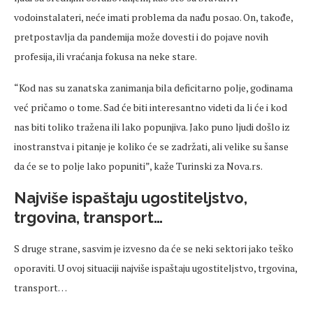
vodoinstalateri, neće imati problema da nađu posao. On, takođe,
pretpostavlja da pandemija može dovesti i do pojave novih
profesija, ili vraćanja fokusa na neke stare.
“Kod nas su zanatska zanimanja bila deficitarno polje, godinama
već pričamo o tome. Sad će biti interesantno videti da li će i kod
nas biti toliko tražena ili lako popunjiva. Jako puno ljudi došlo iz
inostranstva i pitanje je koliko će se zadržati, ali velike su šanse
da će se to polje lako popuniti”, kaže Turinski za Nova.rs.
Najviše ispaštaju ugostiteljstvo,
trgovina, transport…
S druge strane, sasvim je izvesno da će se neki sektori jako teško
oporaviti. U ovoj situaciji najviše ispaštaju ugostiteljstvo, trgovina,
transport…