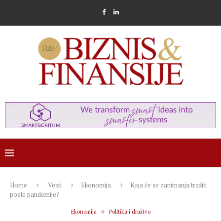
Home
Vesti
Ekonomija
Koja će se zanimanja tražiti
posle pandemije?
Ekonomija
Politika i društvo