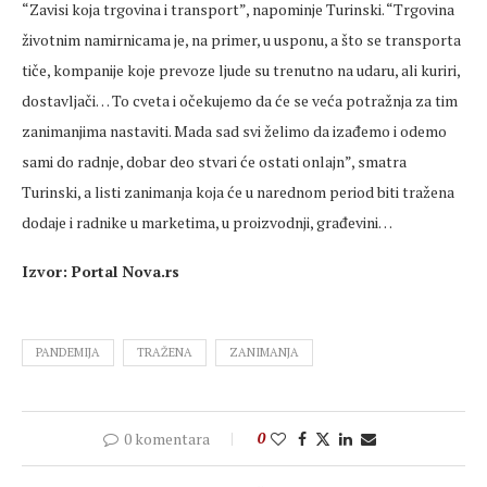
“Zavisi koja trgovina i transport”, napominje Turinski. “Trgovina
životnim namirnicama je, na primer, u usponu, a što se transporta
tiče, kompanije koje prevoze ljude su trenutno na udaru, ali kuriri,
dostavljači… To cveta i očekujemo da će se veća potražnja za tim
zanimanjima nastaviti. Mada sad svi želimo da izađemo i odemo
sami do radnje, dobar deo stvari će ostati onlajn”, smatra
Turinski, a listi zanimanja koja će u narednom period biti tražena
dodaje i radnike u marketima, u proizvodnji, građevini…
Izvor: Portal Nova.rs
PANDEMIJA
TRAŽENA
ZANIMANJA
0 komentara
0