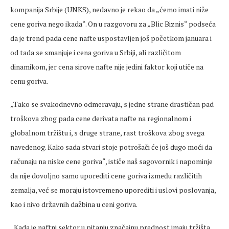
kompanija Srbije (UNKS), nedavno je rekao da „ćemo imati niže
cene goriva nego ikada“. On u razgovoru za „Blic Biznis“ podseća
da je trend pada cene nafte uspostavljen još početkom januara i
od tada se smanjuje i cena goriva u Srbiji, ali različitom
dinamikom, jer cena sirove nafte nije jedini faktor koji utiče na
cenu goriva.
„Tako se svakodnevno odmeravaju, s jedne strane drastičan pad
troškova zbog pada cene derivata nafte na regionalnom i
globalnom tržištu i, s druge strane, rast troškova zbog svega
navedenog. Kako sada stvari stoje potrošači će još dugo moći da
računaju na niske cene goriva“, ističe naš sagovornik i napominje
da nije dovoljno samo uporediti cene goriva između različitih
zemalja, već se moraju istovremeno uporediti i uslovi poslovanja,
kao i nivo državnih dažbina u ceni goriva.
„Kada je naftni sektor u pitanju značajnu prednost imaju tržišta