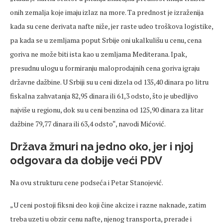
onih zemalja koje imaju izlaz na more. Ta prednost je izraženija
kada su cene derivata nafte niže, jer raste udeo troškova logistike,
pa kada se u zemljama poput Srbije oni ukalkulišu u cenu, cena
goriva ne može biti ista kao u zemljama Mediterana. Ipak,
presudnu ulogu u formiranju maloprodajnih cena goriva igraju
državne dažbine. U Srbiji su u ceni dizela od 135,40 dinara po litru
fiskalna zahvatanja 82,95 dinara ili 61,3 odsto, što je ubedljivo
najviše u regionu, dok su u ceni benzina od 125,90 dinara za litar
dažbine 79,77 dinara ili 63,4 odsto“, navodi Mićović.
Država žmuri na jedno oko, jer i njoj
odgovara da dobije veći PDV
Na ovu strukturu cene podseća i Petar Stanojević.
„U ceni postoji fiksni deo koji čine akcize i razne naknade, zatim
treba uzeti u obzir cenu nafte, njenog transporta, prerade i