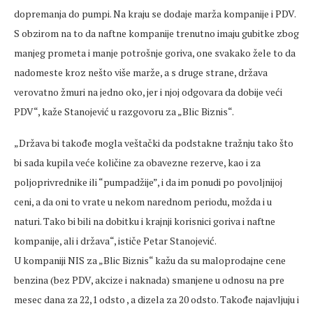
dopremanja do pumpi. Na kraju se dodaje marža kompanije i PDV.
S obzirom na to da naftne kompanije trenutno imaju gubitke zbog
manjeg prometa i manje potrošnje goriva, one svakako žele to da
nadomeste kroz nešto više marže, a s druge strane, država
verovatno žmuri na jedno oko, jer i njoj odgovara da dobije veći
PDV“, kaže Stanojević u razgovoru za „Blic Biznis“.
„Država bi takođe mogla veštački da podstakne tražnju tako što
bi sada kupila veće količine za obavezne rezerve, kao i za
poljoprivrednike ili “pumpadžije”, i da im ponudi po povoljnijoj
ceni, a da oni to vrate u nekom narednom periodu, možda i u
naturi. Tako bi bili na dobitku i krajnji korisnici goriva i naftne
kompanije, ali i država“, ističe Petar Stanojević.
U kompaniji NIS za „Blic Biznis“ kažu da su maloprodajne cene
benzina (bez PDV, akcize i naknada) smanjene u odnosu na pre
mesec dana za 22,1 odsto , a dizela za 20 odsto. Takođe najavljuju i