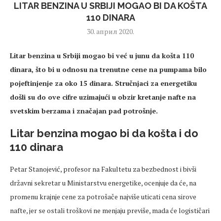
LITAR BENZINA U SRBIJI MOGAO BI DA KOŠTA
110 DINARA
30. април 2020.
Litar benzina u Srbiji mogao bi već u junu da košta 110
dinara, što bi u odnosu na trenutne cene na pumpama bilo
pojeftinjenje za oko 15 dinara. Stručnjaci za energetiku
došli su do ove cifre uzimajući u obzir kretanje nafte na
svetskim berzama i značajan pad potrošnje.
Litar benzina mogao bi da košta i do
110 dinara
Petar Stanojević, profesor na Fakultetu za bezbednost i bivši
državni sekretar u Ministarstvu energetike, ocenjuje da će, na
promenu krajnje cene za potrošače najviše uticati cena sirove
nafte, jer se ostali troškovi ne menjaju previše, mada će logističari