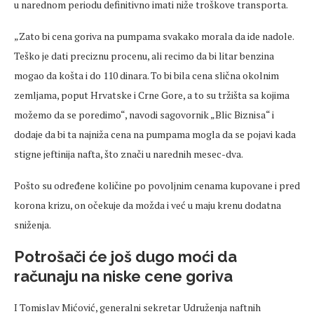
u narednom periodu definitivno imati niže troškove transporta.
„Zato bi cena goriva na pumpama svakako morala da ide nadole.
Teško je dati preciznu procenu, ali recimo da bi litar benzina
mogao da košta i do 110 dinara. To bi bila cena slična okolnim
zemljama, poput Hrvatske i Crne Gore, a to su tržišta sa kojima
možemo da se poredimo“, navodi sagovornik „Blic Biznisa“ i
dodaje da bi ta najniža cena na pumpama mogla da se pojavi kada
stigne jeftinija nafta, što znači u narednih mesec-dva.
Pošto su određene količine po povoljnim cenama kupovane i pred
korona krizu, on očekuje da možda i već u maju krenu dodatna
sniženja.
Potrošači će još dugo moći da
računaju na niske cene goriva
I Tomislav Mićović, generalni sekretar Udruženja naftnih