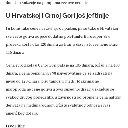
dodatno sniženje na pumpama već ove nedelje.
U Hrvatskoj i Crnoj Gori još jeftinije
I u komšiluku cene nastavljaju da padaju, pa su tako u Hrvatskoj
sve vrste goriva od juče dodatno pojeftinile. Evrosuper 95 u
proseku košta oko 120 dinara za litar, a dizel istovremeno staje
116 dinara.
Cena evrodizela u Crnoj Gori pala je na 105 dinara, lož ulja na 100
dinara, a cena benzina 95 i 98 najverovatnije će se zadržati na
nivou do 120 dinara, pišu tamošnji mediji. Maksimalne
maloprodajne cene goriva u ovoj susednoj državi usklađuju se
svakog drugog ponedeljka, u zavisnosti od promene cena naftnih
derivata na međunarodnom tržištu i valutnog odnosa evra i
američkog dolara.
Izvor:Blic