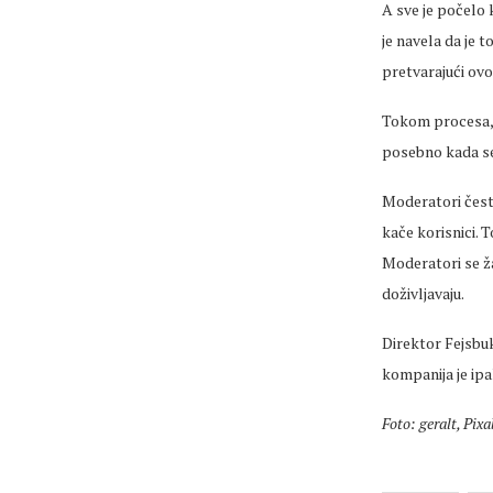
A sve je počelo 
je navela da je 
pretvarajući ovo
Tokom procesa, u
posebno kada s
Moderatori često
kače korisnici. T
Moderatori se ža
doživljavaju.
Direktor Fejsbu
kompanija je ipa
Foto: geralt, Pix