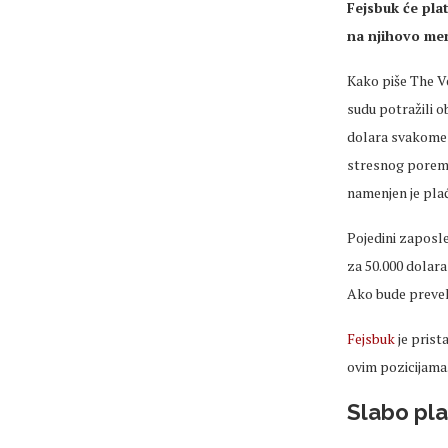
Fejsbuk će pla
na njihovo men
Kako piše The V
sudu potražili o
dolara svakome o
stresnog poremeć
namenjen je plać
Pojedini zaposle
za 50.000 dolara 
Ako bude preveli
Fejsbuk
je prist
ovim pozicijama
Slabo pla