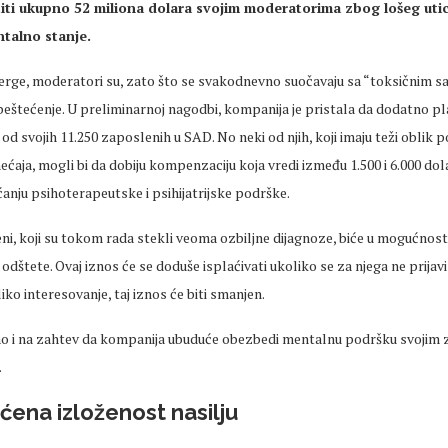
titi ukupno 52 miliona dolara svojim moderatorima zbog lošeg uti
talno stanje.
erge, moderatori su, zato što se svakodnevno suočavaju sa “toksičnim sa
beštećenje. U preliminarnoj nagodbi, kompanija je pristala da dodatno pla
d svojih 11.250 zaposlenih u SAD. No neki od njih, koji imaju teži obli
aja, mogli bi da dobiju kompenzaciju koja vredi između 1.500 i 6.000 dol
anju psihoterapeutske i psihijatrijske podrške.
ni, koji su tokom rada stekli veoma ozbiljne dijagnoze, biće u mogućnosti 
odštete. Ovaj iznos će se doduše isplaćivati ukoliko se za njega ne prijavi v
ko interesovanje, taj iznos će biti smanjen.
ao i na zahtev da kompanija ubuduće obezbedi mentalnu podršku svojim
.
ćena izloženost nasilju