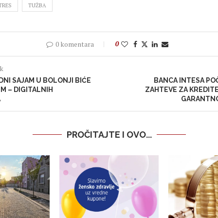
TRES
TUŽBA
0 komentara
0
ak
NI SAJAM U BOLONJI BIĆE
BANCA INTESA PO
 – DIGITALNIH
ZAHTEVE ZA KREDIT
A
GARANTN
PROČITAJTE I OVO...