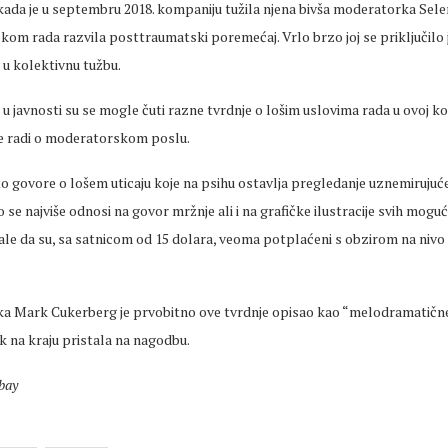
kada je u septembru 2018. kompaniju tužila njena bivša moderatorka Sele
tokom rada razvila posttraumatski poremećaj. Vrlo brzo joj se priključilo 
 u kolektivnu tužbu.
 javnosti su se mogle čuti razne tvrdnje o lošim uslovima rada u ovoj ko
e radi o moderatorskom poslu.
 govore o lošem uticaju koje na psihu ostavlja pregledanje uznemirujuće
o se najviše odnosi na govor mržnje ali i na grafičke ilustracije svih mogući
le da su, sa satnicom od 15 dolara, veoma potplaćeni s obzirom na nivo 
ka Mark Cukerberg je prvobitno ove tvrdnje opisao kao “melodramatičn
k na kraju pristala na nagodbu.
abay