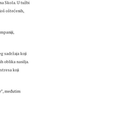
na Skola. U tužbi
još oštećenih,
mpaniji,
g sadržaja koji
h oblika nasilja.
stresa koji
e”, međutim