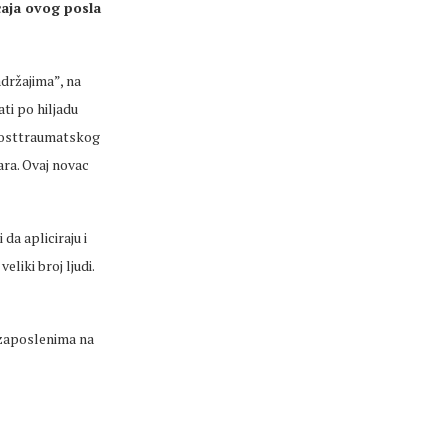
caja ovog posla
držajima”, na
ti po hiljadu
k posttraumatskog
ara. Ovaj novac
da apliciraju i
eliki broj ljudi.
 zaposlenima na