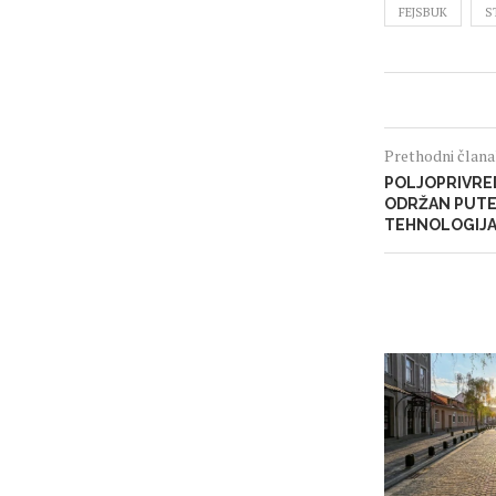
FEJSBUK
S
Prethodni član
POLJOPRIVRED
ODRŽAN PUTEM
TEHNOLOGIJ