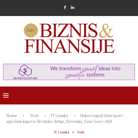
Home
Vesti
IT i nauka
Hakeri napali Intersport –
ugroženi kupci iz Hrvatske, Srbije, Slovenije, Crne Gore i BiH
IT i nauka
Vesti