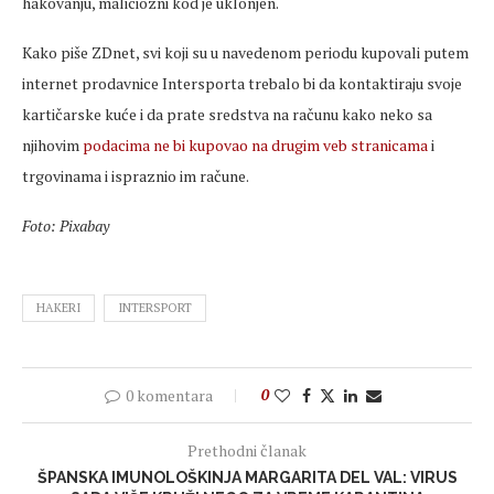
hakovanju, maliciozni kod je uklonjen.
Kako piše ZDnet, svi koji su u navedenom periodu kupovali putem
internet prodavnice Intersporta trebalo bi da kontaktiraju svoje
kartičarske kuće i da prate sredstva na računu kako neko sa
njihovim
podacima ne bi kupovao na drugim veb stranicama
i
trgovinama i ispraznio im račune.
Foto: Pixabay
HAKERI
INTERSPORT
0 komentara
0
Prethodni članak
ŠPANSKA IMUNOLOŠKINJA MARGARITA DEL VAL: VIRUS