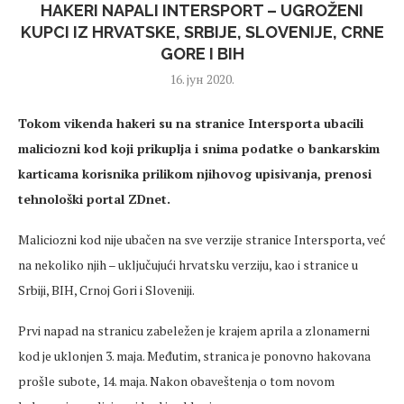
HAKERI NAPALI INTERSPORT – UGROŽENI
KUPCI IZ HRVATSKE, SRBIJE, SLOVENIJE, CRNE
GORE I BIH
16. јун 2020.
Tokom vikenda hakeri su na stranice Intersporta ubacili
maliciozni kod koji prikuplja i snima podatke o bankarskim
karticama korisnika prilikom njihovog upisivanja, prenosi
tehnološki portal ZDnet.
Maliciozni kod nije ubačen na sve verzije stranice Intersporta, već
na nekoliko njih – uključujući hrvatsku verziju, kao i stranice u
Srbiji, BIH, Crnoj Gori i Sloveniji.
Prvi napad na stranicu zabeležen je krajem aprila a zlonamerni
kod je uklonjen 3. maja. Međutim, stranica je ponovno hakovana
prošle subote, 14. maja. Nakon obaveštenja o tom novom