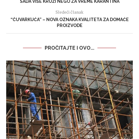
SADA VIŠE KRUŽI NEGO ZA VREME KARANTINA
Sledeći članak
“ČUVARKUĆA” – NOVA OZNAKA KVALITETA ZA DOMAĆE
PROIZVODE
PROČITAJTE I OVO...