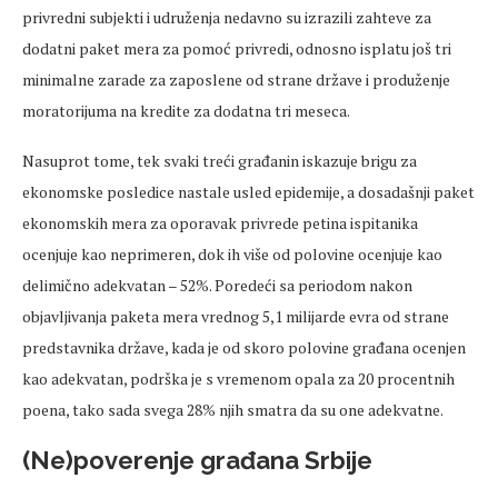
privredni subjekti i udruženja nedavno su izrazili zahteve za
dodatni paket mera za pomoć privredi, odnosno isplatu još tri
minimalne zarade za zaposlene od strane države i produženje
moratorijuma na kredite za dodatna tri meseca.
Nasuprot tome, tek svaki treći građanin iskazuje brigu za
ekonomske posledice nastale usled epidemije, a dosadašnji paket
ekonomskih mera za oporavak privrede petina ispitanika
ocenjuje kao neprimeren, dok ih više od polovine ocenjuje kao
delimično adekvatan – 52%. Poredeći sa periodom nakon
objavljivanja paketa mera vrednog 5,1 milijarde evra od strane
predstavnika države, kada je od skoro polovine građana ocenjen
kao adekvatan, podrška je s vremenom opala za 20 procentnih
poena, tako sada svega 28% njih smatra da su one adekvatne.
(Ne)poverenje građana Srbije