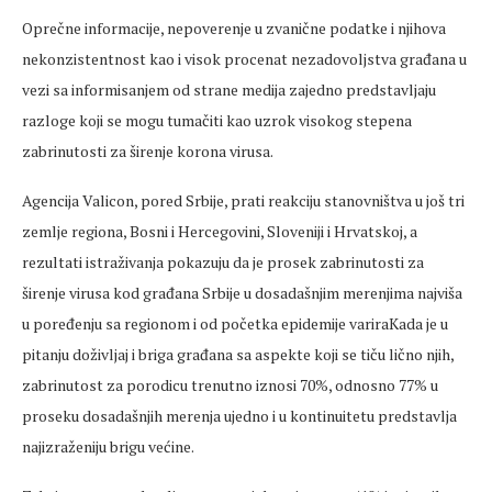
Oprečne informacije, nepoverenje u zvanične podatke i njihova
nekonzistentnost kao i visok procenat nezadovoljstva građana u
vezi sa informisanjem od strane medija zajedno predstavljaju
razloge koji se mogu tumačiti kao uzrok visokog stepena
zabrinutosti za širenje korona virusa.
Agencija Valicon, pored Srbije, prati reakciju stanovništva u još tri
zemlje regiona, Bosni i Hercegovini, Sloveniji i Hrvatskoj, a
rezultati istraživanja pokazuju da je prosek zabrinutosti za
širenje virusa kod građana Srbije u dosadašnjim merenjima najviša
u poređenju sa regionom i od početka epidemije variraKada je u
pitanju doživljaj i briga građana sa aspekte koji se tiču lično njih,
zabrinutost za porodicu trenutno iznosi 70%, odnosno 77% u
proseku dosadašnjih merenja ujedno i u kontinuitetu predstavlja
najizraženiju brigu većine.