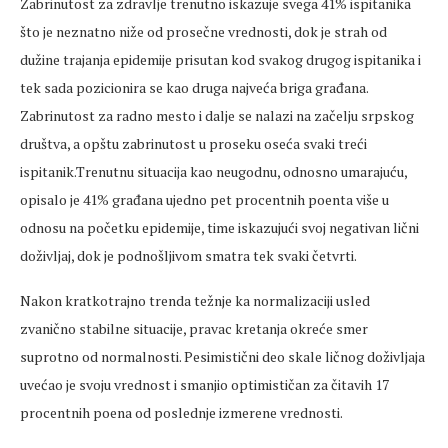
Zabrinutost za zdravlje trenutno iskazuje svega 41% ispitanika
što je neznatno niže od prosečne vrednosti, dok je strah od
dužine trajanja epidemije prisutan kod svakog drugog ispitanika i
tek sada pozicionira se kao druga najveća briga građana.
Zabrinutost za radno mesto i dalje se nalazi na začelju srpskog
društva, a opštu zabrinutost u proseku oseća svaki treći
ispitanik.Trenutnu situacija kao neugodnu, odnosno umarajuću,
opisalo je 41% građana ujedno pet procentnih poenta više u
odnosu na početku epidemije, time iskazujući svoj negativan lični
doživljaj, dok je podnošljivom smatra tek svaki četvrti.
Nakon kratkotrajno trenda težnje ka normalizaciji usled
zvanično stabilne situacije, pravac kretanja okreće smer
suprotno od normalnosti. Pesimistični deo skale ličnog doživljaja
uvećao je svoju vrednost i smanjio optimističan za čitavih 17
procentnih poena od poslednje izmerene vrednosti.