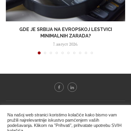
GDE JE SRBIJA NA EVROPSKOJ LESTVICI
MINIMALNIH ZARADA?
7. август 2026.
Svi tekstovi sa portala "Biznis i finansije" su u vlasništvu "NIP
Na našoj web stranici koristimo kolačiće kako bismo vam
BIF PRESS doo" i ne smeju se presnositi niti koristiti, delimično
pružili najrelevantnije iskustvo pamćenjem vaših
ni u celosti, bez izričite dozvole kompanije.
podešavanja. Klikom na "Prihvati", prihvatate upotrebu SVIH
kolačića.