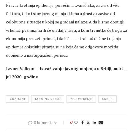
Pravac kretanja epidemije, po rečima zvaničnika, zavisi od više
faktora, tako i stav javnog menja i klima u društvu zavise od
celokupne situacije u kojoj se građani nalaze. A da li smo dostigli
vrhunac pesimizma ili će on dalje rasti, u kom trenutku će briga za
ekonomiju preuzeti primat, i da li će se strah od dužine trajanja
epidemije obistiniti pitanja su na koja ćemo odgovore moći da
dobijemo u nastupajućem periodu.
Izvor: Valicon – Istraživanje javnog mnjenja u Srbiji, mart –
jul 2020. godine
GRAĐANI
KORONA VIRUS
NEPOVERENJE
SRBIJA
0 komentara
0