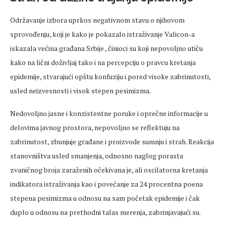
Održavanje izbora uprkos negativnom stavu o njihovom
sprovođenju, koji je kako je pokazalo istraživanje Valicon-a
iskazala većina građana Srbije , činioci su koji nepovoljno utiču
kako na lični doživljaj tako i na percepciju o pravcu kretanja
epidemije, stvarajući opštu konfuziju i pored visoke zabrinutosti,
usled neizvesnosti i visok stepen pesimizma.
Nedovoljno jasne i konzistentne poruke i oprečne informacije u
delovima javnog prostora, nepovoljno se reflektuju na
zabrinutost, zbunjuje građane i proizvode sumnju i strah. Reakcija
stanovništva usled smanjenja, odnosno naglog porasta
zvaničnog broja zaraženih očekivana je, ali oscilatorna kretanja
indikatora istraživanja kao i povećanje za 24 procentna poena
stepena pesimizma u odnosu na sam početak epidemije i čak
duplo u odnosu na prethodni talas merenja, zabrinjavajući su.