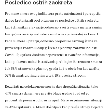
Posledice oštrih zaokreta
Promene smera ovog indikatora prate zabrinutost i percepcija
daljeg kretanja, ali pod pitanjem su posledice oštrih zaokreta,
kao i dinamika relaksacije, odnosno zaoštravanja mera, a samim
tim i jačina reakcije na buduće oscilacije epidemiološke krive.A
kada su mere u pitanju, odnosno preporuke Kriznog štaba za
prevenciju i kontrolu daljeg širenja epidemije zarazne bolesti
Covid-19, uprkos visokom nepoverenju u zvanične informacije,
kako pokazuju nalazi istraživanja preblagim ih trenutno smatra
čak 58% stanovnika glavnog grada koji je obeležen kao žarište,
32% ih smatra primerenim a tek 10% previše strogim.
Rezultati na celokupnom uzorku daju drugačiju situaciju, tako
44% smatra da su mere previše blage ujedno i pad od 20
procentnih poena u odnosu na april. Mere su primerene situaciji
za 42% ispitanika, a 14% ih doživljava kao previše stroge.Pojedini