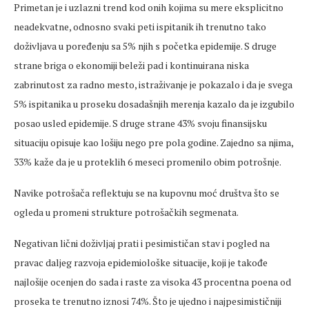
Primetan je i uzlazni trend kod onih kojima su mere eksplicitno
neadekvatne, odnosno svaki peti ispitanik ih trenutno tako
doživljava u poređenju sa 5% njih s početka epidemije. S druge
strane briga o ekonomiji beleži pad i kontinuirana niska
zabrinutost za radno mesto, istraživanje je pokazalo i da je svega
5% ispitanika u proseku dosadašnjih merenja kazalo da je izgubilo
posao usled epidemije. S druge strane 43% svoju finansijsku
situaciju opisuje kao lošiju nego pre pola godine. Zajedno sa njima,
33% kaže da je u proteklih 6 meseci promenilo obim potrošnje.
Navike potrošača reflektuju se na kupovnu moć društva što se
ogleda u promeni strukture potrošačkih segmenata.
Negativan lični doživljaj prati i pesimističan stav i pogled na
pravac daljeg razvoja epidemiološke situacije, koji je takođe
najlošije ocenjen do sada i raste za visoka 43 procentna poena od
proseka te trenutno iznosi 74%. Što je ujedno i najpesimističniji