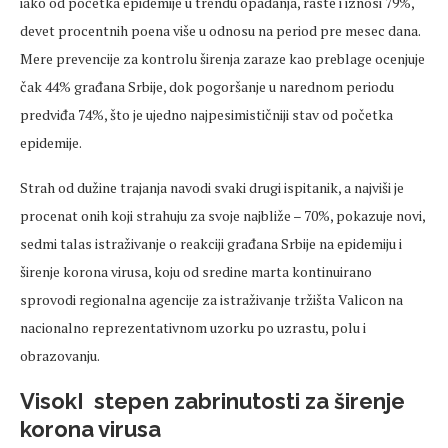
iako od početka epidemije u trendu opadanja, raste i iznosi 79%,
devet procentnih poena više u odnosu na period pre mesec dana.
Mere prevencije za kontrolu širenja zaraze kao preblage ocenjuje
čak 44% građana Srbije, dok pogoršanje u narednom periodu
predviđa 74%, što je ujedno najpesimističniji stav od početka
epidemije.
Strah od dužine trajanja navodi svaki drugi ispitanik, a najviši je
procenat onih koji strahuju za svoje najbliže – 70%, pokazuje novi,
sedmi talas istraživanje o reakciji građana Srbije na epidemiju i
širenje korona virusa, koju od sredine marta kontinuirano
sprovodi regionalna agencije za istraživanje tržišta Valicon na
nacionalno reprezentativnom uzorku po uzrastu, polu i
obrazovanju.
VisokI stepen zabrinutosti za širenje
korona virusa