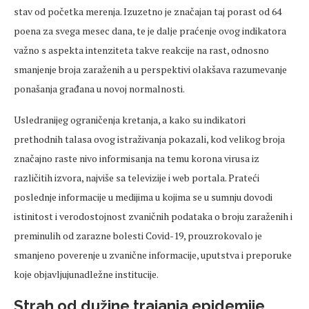
stav od početka merenja. Izuzetno je značajan taj porast od 64
poena za svega mesec dana, te je dalje praćenje ovog indikatora
važno s aspekta intenziteta takve reakcije na rast, odnosno
smanjenje broja zaraženih a u perspektivi olakšava razumevanje
ponašanja građana u novoj normalnosti.
Usledranijeg ograničenja kretanja, a kako su indikatori
prethodnih talasa ovog istraživanja pokazali, kod velikog broja
značajno raste nivo informisanja na temu korona virusa iz
različitih izvora, najviše sa televizije i web portala. Prateći
poslednje informacije u medijima u kojima se u sumnju dovodi
istinitost i verodostojnost zvaničnih podataka o broju zaraženih i
preminulih od zarazne bolesti Covid-19, prouzrokovalo je
smanjeno poverenje u zvanične informacije, uputstva i preporuke
koje objavljujunadležne institucije.
Strah od dužine trajanja epidemije