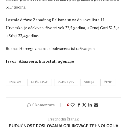
31,7 godina.
I ostale države Zapadnog Balkana su na dnu ove liste. U
Hrvatskoj je očekivani životni vek 32,5 godina, u Crnoj Gori 32,5, a
u Srbiji 33,4 godine.
Bosna i Hercegovina nije obuhvaćena istraživanjem.
Izvor: Aljazeera, Eurostat, agencije
EVROPA
MUŠKARAC
RADNI VEK
SRBIJA
ŽENE
0 komentara
0
Prethodni članak
BUDUĆNOST POSLOVANJA OBLIKOVAĆE TEHNOLOGIJA