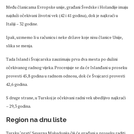
Među članicama Evropske unije, građani Švedske i Holandije imaju
najduži očekivani životni vek (42 i 41 godina), dok je najkraći u
Italiji – 32 godine.
Ipak, uzmemo li u računicu i neke države koje nisu članice Unije,
slika se menja.
Tada Island i Švajcarska zauzimaju prva dva mesta po dužini
očekivanog radnog vijeka. Procenjuje se da će Islanđani u proseku
provesti 45,8 godina u radnom odnosu, dok će Švajcarci provesti
42,6 godina.
S druge strane, u Turskoj je očekivani radni vek ubedljivo najkraći
– 29,3 godina.
Region na dnu liste
Tursku ‘prati’ Severna Makedonija čiji će građani u proseku raditi