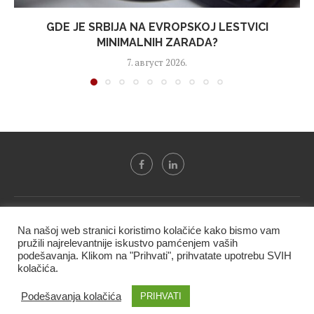
GDE JE SRBIJA NA EVROPSKOJ LESTVICI
MINIMALNIH ZARADA?
7. август 2026.
Svi tekstovi sa portala "Biznis i finansije" su u vlasništvu "NIP
Na našoj web stranici koristimo kolačiće kako bismo vam
BIF PRESS doo" i ne smeju se presnositi niti koristiti, delimično
pružili najrelevantnije iskustvo pamćenjem vaših
ni u celosti, bez izričite dozvole kompanije.
podešavanja. Klikom na "Prihvati", prihvatate upotrebu SVIH
kolačića.
@2020 -
Studio triD
Podešavanja kolačića
PRIHVATI
VRH