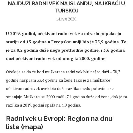
NAJDUŽI RADNI VEK NA ISLANDU, NAJKRAĆI U
TURSKOJ
14. јул 2020.
U 2019. godini, očekivani radni vek za odraslu populaciju
stariju od 15 godina u Evropskoj uniji bio je 35,9 godina. To
je za 0,2 godina duže nego prethodne godine, i 3,6 godina
duži očekivani radni vek od onog iz 2000. godine.
Očekuje se da će kod muškaraca radni vek biti nešto duži – 38,3
godine naspram 33,4 godine za žene. Iako je za muškarce
očekivan radni vek uvek bio duži, razlika među polovima se
smanjuje. Muškarci su 2000. radili 7,1 godina duže od žena, dok je ta
razlika u 2019. godini spala na 4,9 godina.
Radni vek u Evropi: Region na dnu
liste (mapa)