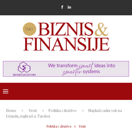
Home
Vesti
Politika i društvo
Najduži radni vek na
Islandu, najkraći u Turskoj
Politika i društvo
Vesti