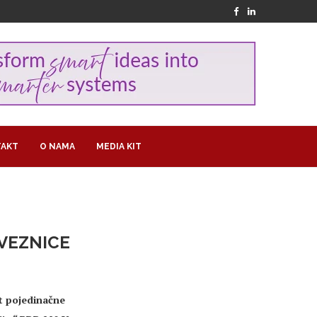
AKT
O NAMA
MEDIA KIT
VEZNICE
t pojedinačne