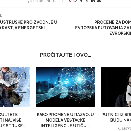
0 komentara
0
ak
DUSTRIJSKE PROIZVODNJE U
PROCENE ZA DOM
 RAST, A ENERGETSKI
EVROPSKA PUTOVANJA ZA 
EVROPSKI
PROČITAJTE I OVO...
AKULTETE
KAKO PROMENE U RAZVOJU
PUTNICI IZ SR
I NAJVIŠE
MODELA VEŠTAČKE
BUDU NA 
OJE STRUKE...
INTELIGENCIJE UTIČU...
6. авгу