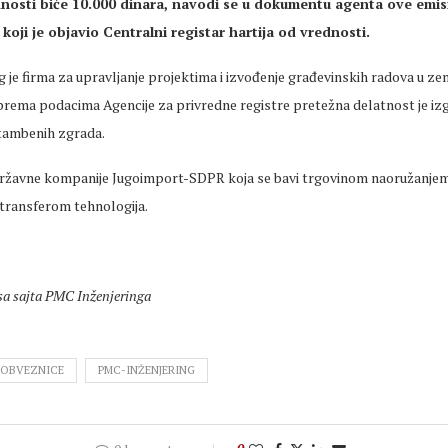
dnosti biće 10.000 dinara, navodi se u dokumentu agenta ove emi
oji je objavio Centralni registar hartija od vrednosti.
je firma za upravljanje projektima i izvođenje građevinskih radova u zeml
 prema podacima Agencije za privredne registre pretežna delatnost je iz
tambenih zgrada.
 državne kompanije Jugoimport-SDPR koja se bavi trgovinom naoružan
transferom tehnologija.
 sa sajta PMC Inženjeringa
 OBVEZNICE
PMC-INŽENJERING