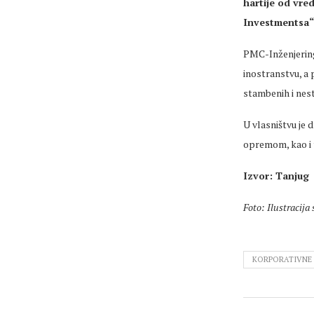
hartije od vre
Investmentsa“ k
PMC-Inženjering 
inostranstvu, a
stambenih i nes
U vlasništvu je
opremom, kao i 
Izvor: Tanjug
Foto: Ilustracija
KORPORATIVNE