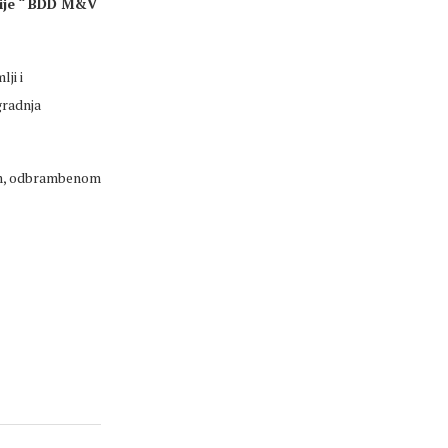
sije “ BDD M&V
ji i
gradnja
jem, odbrambenom