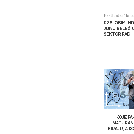
Prethodni član
RZS: OBIM IN
JUNU BELEŽIO
SEKTOR PAD
KOJE F
MATURANT
BIRAJU, A K