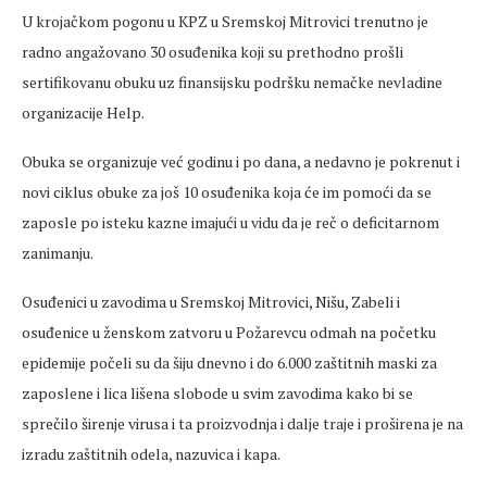
U krojačkom pogonu u KPZ u Sremskoj Mitrovici trenutno je
radno angažovano 30 osuđenika koji su prethodno prošli
sertifikovanu obuku uz finansijsku podršku nemačke nevladine
organizacije Help.
Obuka se organizuje već godinu i po dana, a nedavno je pokrenut i
novi ciklus obuke za još 10 osuđenika koja će im pomoći da se
zaposle po isteku kazne imajući u vidu da je reč o deficitarnom
zanimanju.
Osuđenici u zavodima u Sremskoj Mitrovici, Nišu, Zabeli i
osuđenice u ženskom zatvoru u Požarevcu odmah na početku
epidemije počeli su da šiju dnevno i do 6.000 zaštitnih maski za
zaposlene i lica lišena slobode u svim zavodima kako bi se
sprečilo širenje virusa i ta proizvodnja i dalje traje i proširena je na
izradu zaštitnih odela, nazuvica i kapa.