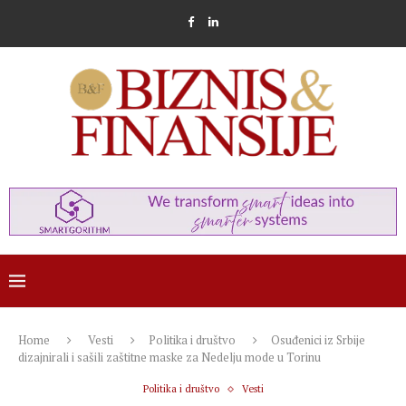
Home
Vesti
Politika i društvo
Osuđenici iz Srbije
dizajnirali i sašili zaštitne maske za Nedelju mode u Torinu
Politika i društvo
Vesti