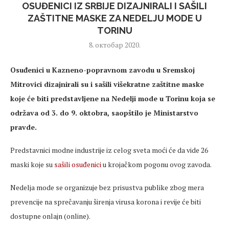
OSUĐENICI IZ SRBIJE DIZAJNIRALI I SAŠILI
ZAŠTITNE MASKE ZA NEDELJU MODE U
TORINU
8. октобар 2020.
Osuđenici u Kazneno-popravnom zavodu u Sremskoj
Mitrovici dizajnirali su i sašili višekratne zaštitne maske
koje će biti predstavljene na Nedelji mode u Torinu koja se
održava od 3. do 9. oktobra, saopštilo je Ministarstvo
pravde.
Predstavnici modne industrije iz celog sveta moći će da vide 26
maski koje su
sašili osuđenici
u krojačkom pogonu ovog zavoda.
Nedelja mode se organizuje bez prisustva publike zbog mera
prevencije na sprečavanju širenja virusa korona i revije će biti
dostupne onlajn (online).